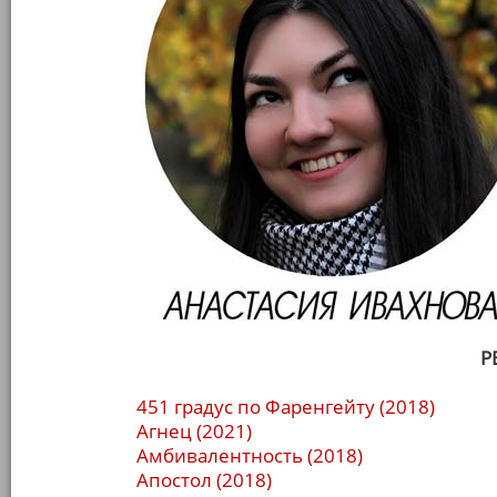
Р
451 градус по Фаренгейту (2018)
Агнец (2021)
Амбивалентность (2018)
Апостол (2018)