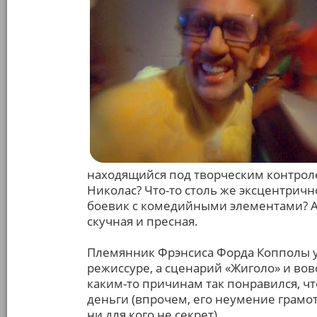
находящийся под творческим контроле
Николас? Что-то столь же эксцентричн
боевик с комедийными элементами? А в
скучная и пресная.
Племянник Фрэнсиса Форда Копполы у
режиссуре, а сценарий «Жиголо» и вовс
каким-то причинам так понравился, чт
деньги (впрочем, его неумение грам
ни для кого не секрет).