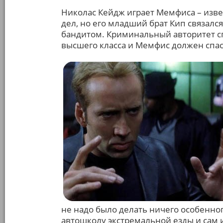
Николас Кейдж играет Мемфиса – изве
дел, но его младший брат Кип связал
бандитом. Криминальный авторитет с
высшего класса и Мемфис должен спаст
не надо было делать ничего особенног
автошколу экстремальной езды и сам 