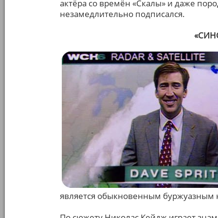
актёра со времён «Скалы» и даже пор
незамедлительно подписался.
«СИНО
является обыкновенным буржуазным 
По сюжету Николас Кейдж играет знам