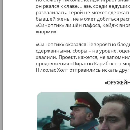
он рвался к славе… эээ, среди ведущи
развалилась. Герой не может сдержат
бывшей жены, не может добиться расп
«Синоптик» лишён пафоса, Кейдж вно
«норми».
«Синоптик» оказался невероятно бле
сдержанными, сборы – на уровне, оцен
хвалили. Проект, кажется, не запомн
продолжения «Пиратов Карибского мо
Николас Холт отправились искать друг
«ОРУЖЕЙН