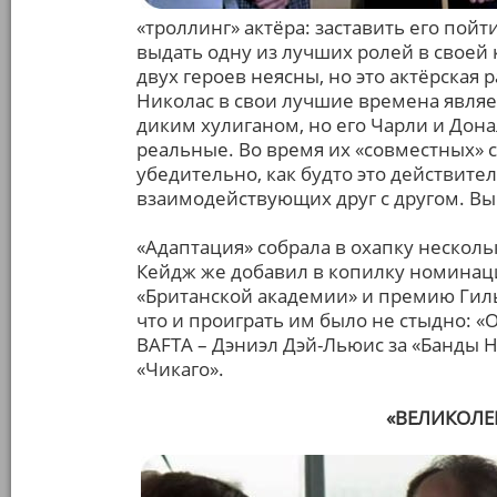
«троллинг» актёра: заставить его пойт
выдать одну из лучших ролей в своей
двух героев неясны, но это актёрская
Николас в свои лучшие времена являе
диким хулиганом, но его Чарли и Дон
реальные. Во время их «совместных»
убедительно, как будто это действите
взаимодействующих друг с другом. Вык
«Адаптация» собрала в охапку несколь
Кейдж же добавил в копилку номинаци
«Британской академии» и премию Гиль
что и проиграть им было не стыдно: «
BAFTA – Дэниэл Дэй-Льюис за «Банды Нь
«Чикаго».
«ВЕЛИКОЛЕП