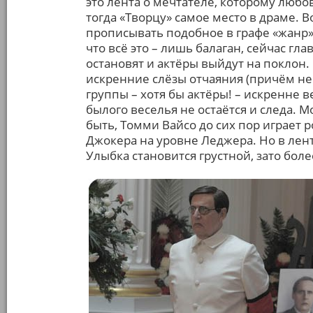
это лента о мечтателе, которому любо
тогда «Творцу» самое место в драме. В
прописывать подобное в графе «жанр»
что всё это – лишь балаган, сейчас гл
остановят и актёры выйдут на поклон
искренние слёзы отчаяния (причём не
группы – хотя бы актёры! – искренне в
былого веселья не остаётся и следа. М
быть, Томми Вайсо до сих пор играет
Джокера на уровне Леджера. Но в лен
Улыбка становится грустной, зато бол