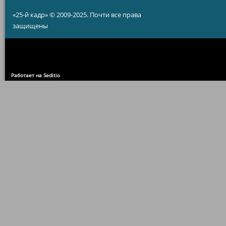
«25-й кадр» © 2009-2025. Почти все права
защищены
Работает на Seditio