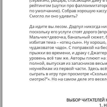
(серьёзно, рыцарь, спасающий даму в 
рейтингом (шутки про фаллоимитаторы
по умолчанию). Собрав хорошую кассу,
Смогло ли оно удивить?
Да идите вы лесом. Дэдпул никогда н
поскольку его услуги стоят дорого (вп
Мальчик+девочка, банальный сюжет, бл
избитая тема – «отец-сын». Ну хорошо
чудаковатое чадо». С поправкой на бе
прыжки во времени, и драку с Джаггер
уровень всё там же. Авторы плюют на
полной, выпуская из запасников весь
ноунеймам из первой части. Здесь всё
сыграть в игру при просмотре «Сколько 
смотрю?”». Но на самом деле это весел
ВЫБОР ЧИТАТЕЛЕЙ
1. 