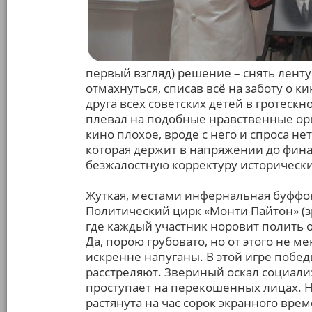
первый взгляд) решение – снять ленту
отмахнуться, списав всё на заботу о к
друга всех советских детей в гротеск
плевал на подобные нравственные ори
кино плохое, вроде с него и спроса нет
которая держит в напряжении до фина
безжалостную корректуру исторически
Жуткая, местами инфернальная буффо
Политический цирк «Монти Пайтон» (зр
где каждый участник норовит полить 
Да, порою грубовато, но от этого не м
искренне напуганы. В этой игре побед
расстреляют. Звериный оскал социали
проступает на перекошенных лицах. Н
растянута на час сорок экранного вре