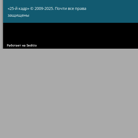
«25-й кадр» © 2009-2025. Почти все права
защищены
Работает на Seditio