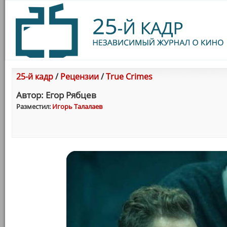
25-й кадр
/
Рецензии
/
True Crimes
Автор: Егор Рябцев
Разместил:
Игорь Талалаев