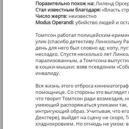
Поразительно похож на:
Лиленд Орсе
Стал известным благодаря:
«Власть стр
Число жертв:
неизвестно
Modus Operandi:
убийство людей и ост
Томпсон работал полицейским-кримин
улик (спасибо детективу Линкольну Ра
день для него был словно ад: копу, п
несладко. Спустя несколько лет Линко
парализованным, а Томпсона выпустил
в кошки-мышки: взяв псевдоним «Соби
инвалиду.
Вся жизнь этого отброса кинематограф
помощнице. Со стороны это выглядит г
что творит Томпсон ради возмездия, н
умеющий распоряжаться уликами так, ч
интригующий образ. Учитывая, что его
Декстере), выйдет на сцену не скоро,
хладнокровием. Но отнюдь не умом: в