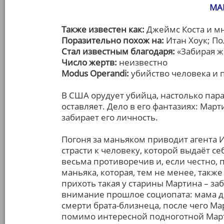
МА
Также известен как:
Джеймс Коста и м
Поразительно похож на:
Итан Хоук; По
Стал известным благодаря:
«Забирая ж
Число жертв:
неизвестно
Modus Operandi:
убийство человека и 
В США орудует убийца, настолько пара
оставляет. Дело в его фантазиях: Мар
забирает его личность.
Погоня за маньяком приводит агента 
страсти к человеку, которой выдаёт с
весьма противоречив и, если честно, 
маньяка, которая, тем не менее, также
прихоть такая у старины Мартина – за
внимание прошлое социопата: мама де
смерти брата-близнеца, после чего М
помимо интересной подноготной Март