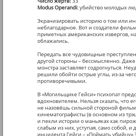
Число жертв:
33
Modus Operandi:
убийство молодых лю
Экранизировать историю о том или и
неблагодарное. Вот и создатели филь
приметных американских извергов, на
облажались.
Передать все чудовищные преступления
другой стороны – бессмысленно. Даже
монстра заставляет содрогнуться. Неу
решили обойти острые углы, из-за че
противоречивыми.
В «Могильщике Гейси» психопат пред
вдохновителем. Нельзя сказать, что е
не назовёшь сильной стороной фильма
кинематографисты (в основном из трэ
и пекли истории о маньяках как пиро
слабым из них, уступая, само собой, 
инцидента Гейси – «Поймать убийцу» Э