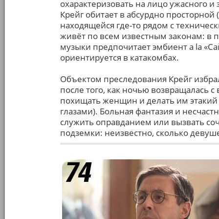
охарактеризовать на лицо ужасного и
Крейг обитает в абсурдно просторной (
находящейся где-то рядом с техничес
живёт по всем известным законам: в 
музыки предпочитает эмбиент a la «С
ориентируется в катакомбах.
Объектом преследования Крейг избрал 
после того, как ночью возвращалась с
похищать женщин и делать им этакий 
глазами). Больная фантазия и несчаст
служить оправданием или вызвать соч
подземки: неизвестно, сколько девуше