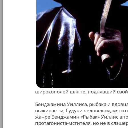
широкополой шляпе, поднявший свой к
Бенджамина Уиллиса, рыбака и вдовца
выживает и, будучи человеком, мягко 
жанре Бенджамин «Рыбак» Уиллис впо
протагониста-мстителя, но не в слэше