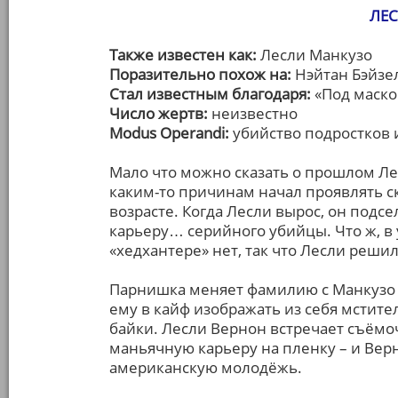
ЛЕС
Также известен как:
Лесли Манкузо
Поразительно похож на:
Нэйтан Бэйзе
Стал известным благодаря:
«Под маско
Число жертв:
неизвестно
Modus Operandi:
убийство подростков 
Мало что можно сказать о прошлом Лес
каким-то причинам начал проявлять с
возрасте. Когда Лесли вырос, он подс
карьеру… серийного убийцы. Что ж, в 
«хедхантере» нет, так что Лесли реши
Парнишка меняет фамилию с Манкузо н
ему в кайф изображать из себя мстит
байки. Лесли Вернон встречает съём
маньячную карьеру на пленку – и Вер
американскую молодёжь.