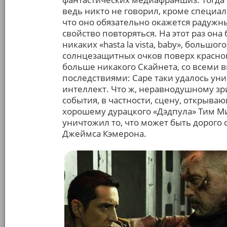
ведь никто не говорил, кроме специа
что оно обязательно окажется радужн
свойство повторяться. На этот раз он
никаких «hasta la vista, baby», большо
солнцезащитных очков поверх красног
больше никакого Скайнета, со всем
последствиями: Саре таки удалось у
интеллект. Что ж, неравнодушному з
события, в частности, сцену, открыва
хорошему дурацкого «Дэдпула» Тим Ми
уничтожил то, что может быть дорого
Джеймса Кэмерона.