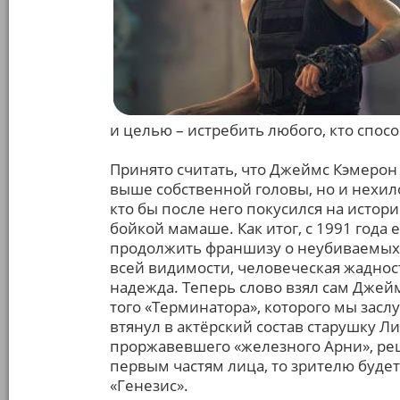
и целью – истребить любого, кто спос
Принято считать, что Джеймс Кэмерон
выше собственной головы, но и нехило
кто бы после него покусился на истори
бойкой мамаше. Как итог, с 1991 года
продолжить франшизу о неубиваемых 
всей видимости, человеческая жаднос
надежда. Теперь слово взял сам Джей
того «Терминатора», которого мы засл
втянул в актёрский состав старушку Л
проржавевшего «железного Арни», реш
первым частям лица, то зрителю буде
«Генезис».