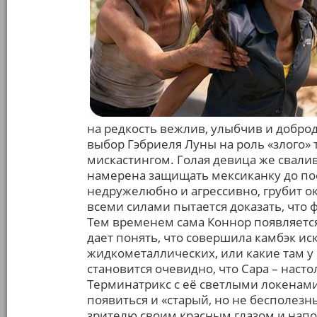
на редкость вежлив, улыбчив и доброд
выбор Гэбриеля Луны на роль «злого»
мискастингом. Голая девица же свалива
намерена защищать мексиканку до пос
недружелюбно и агрессивно, грубит 
всеми силами пытается доказать, что
Тем временем сама Коннор появляется
дает понять, что совершила камбэк и
жидкометаллических, или какие там у 
становится очевидно, что Сара – насто
Терминатрикс с её светлыми локенами
появиться и «старый, но не бесполез
зрителю своим красным глазом и напо