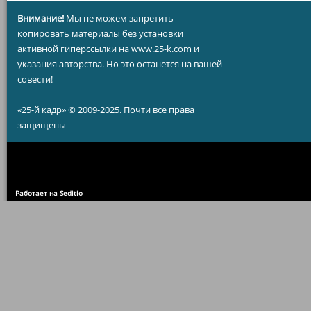
Внимание!
Мы не можем запретить
копировать материалы без установки
активной гиперссылки на www.25-k.com и
указания авторства. Но это останется на вашей
совести!
«25-й кадр» © 2009-2025. Почти все права
защищены
Работает на Seditio