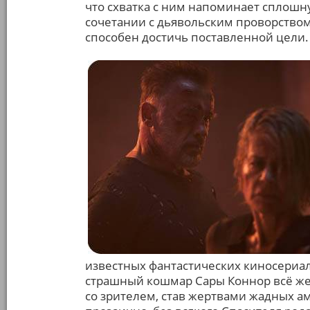
что схватка с ним напоминает сплошн
сочетании с дьявольским проворством д
способен достичь поставленной цели.
известных фантастических киносериало
страшный кошмар Сары Коннор всё же
со зрителем, став жертвами жадных а