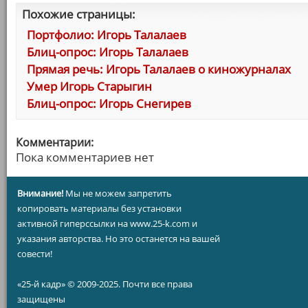
Похожие страницы:
Портфолио: Игорь Талалаев
Блиц-опрос: Игорь Талалаев
Прямая речь: Игорь Талалаев о киножурналах
Умер Игорь Старыгин
Блиц-опрос: Игорь Снегирев
Комментарии:
Пока комментариев нет
Внимание!
Мы не можем запретить
копировать материалы без установки
активной гиперссылки на www.25-k.com и
указания авторства. Но это останется на вашей
совести!
«25-й кадр» © 2009-2025. Почти все права
защищены