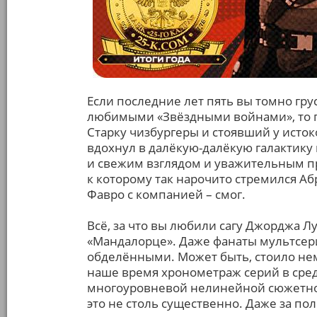
Если последние лет пять вы томно гру
любимыми «Звёздными войнами», то 
Старку чизбургеры и стоявший у исто
вдохнул в далёкую-далёкую галактику
и свежим взглядом и уважительным 
к которому так нарочито стремился Абр
Фавро с компанией – смог.
Всё, за что вы любили сагу Джорджа Лу
«Мандалорце». Даже фанаты мультсери
обделёнными. Может быть, стоило нем
наше время хронометраж серий в сред
многоуровневой нелинейной сюжетной
это не столь существенно. Даже за по