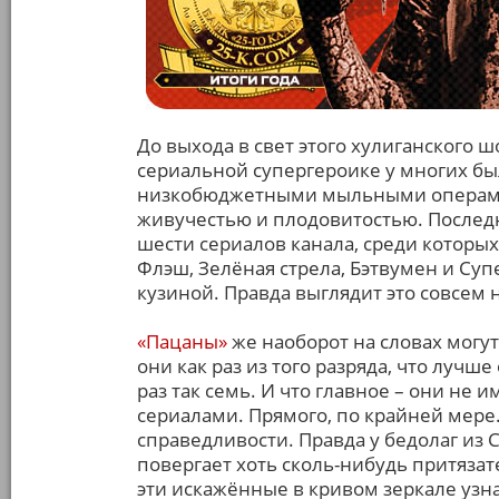
До выхода в свет этого хулиганского 
сериальной супергероике у многих бы
низкобюджетными мыльными операми 
живучестью и плодовитостью. Последн
шести сериалов канала, среди которы
Флэш, Зелёная стрела, Бэтвумен и Суп
кузиной. Правда выглядит это совсем н
«Пацаны»
же наоборот на словах могут
они как раз из того разряда, что лучш
раз так семь. И что главное – они не
сериалами. Прямого, по крайней мере. 
справедливости. Правда у бедолаг и
повергает хоть сколь-нибудь притязат
эти искажённые в кривом зеркале уз