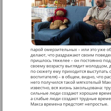
парой омерзительных – или это уже о
делают, что раздражают своим повед
пришлось тяжелее – он постоянно под
своему возрасту выглядит молодцом, д
по сюжету ему приходится выступать 
воспитателя) – в общем, видно, что ра
него получился такой мягкотелый Макс
известно, вся жизнь закольцована: т
сильные люди создают хорошие време
а слабые люди создают трудные времен
Макса времена предстоят непростые.