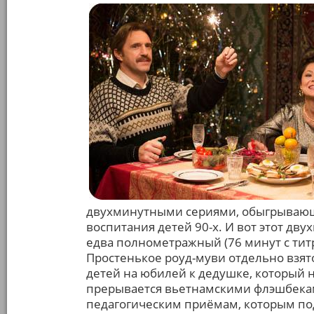
двухминутными сериями, обыгрывающ
воспитания детей 90-х. И вот этот дв
едва полнометражный (76 минут с тит
Простенькое роуд-муви отдельно взят
детей на юбилей к дедушке, который не
прерывается вьетнамскими флэшбекам
педагогическим приёмам, которым под