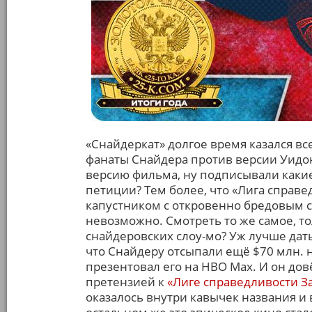
«Снайдеркат» долгое время казался вс
фанаты Снайдера против версии Уидон
версию фильма, ну подписывали какие
петиции? Тем более, что «Лига справ
капустником с откровенно бредовым сю
невозможно. Смотреть то же самое, 
снайдеровских слоу-мо? Уж лучше дать
что Снайдеру отсыпали ещё $70 млн. н
презентовал его на HBO Max. И он довё
претензией к
«Лиге справедливости З
оказалось внутри кавычек названия и