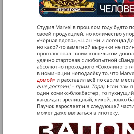
Студия Marvel в прошлом году будто 
своей продукцией, но количество упор
«Чёрная вдова», «Шан-Чи и легенда Де
но какой-то заметной выручки не прин
проголосовал своим кошельком доволь
удачно стартовав с любопытной «Ванды
абсолютно проходного «Соколиного гла
в номинации неподалёку то, что Marve
домой»
и расставил всё по своим места
ещё достоин! – прим. Тора)
. Если вам 
один комикс-блокбастер , то пухнущий о
кандидат: зрелищный, лихой, ловко б
Паучок взрослеет и в следующей части
может даже ввязаться в ипотеку.