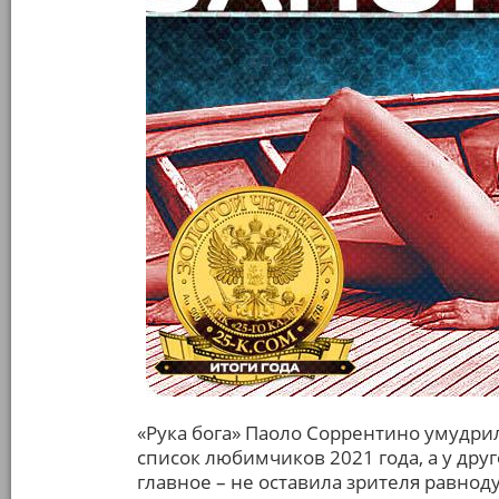
«Рука бога» Паоло Соррентино умудри
список любимчиков 2021 года, а у друго
главное – не оставила зрителя равнод