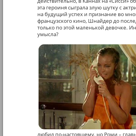
действительно, в Каннах на «Сисси» о
эта героиня сыграла злую шутку с акт
на будущий успех и признание во мно
французского кино, Шнайдер до посл
только по этой маленькой девочке. Инт
умысла?
любил по-настоящему, но Роми – главна