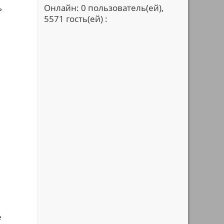
ь
Онлайн: 0 пользователь(ей),
5571 гость(ей) :
е