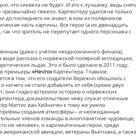
дно, что сиквела не будет. И это к лучшему, ведь снят
 чрезвычайно тяжело. Карпентеру удался не только
ли до последнего не знают, в ком из полярников
ическая часть картины. Все герои (а их двенадцать
 так что зритель не перепутает одного персонажа с
енным (даже с учётом неоднозначного финала),
в виде рассказа о норвежской полярной экспедиции,
рктических льдах. Это и было сделано в 2011 году,
сле премьеры
«Нечто»
Карпентера. Главное
тся в том, что его создатели бережно обошлись с
ничего не стали добавлять от себя (кроме двух
т, они гладко встроили историю о норвежских
рпентера, доказательством чему служат отличные
ёр Маттис ван Хейниген к тому же умело
 приёмы создания атмосферы – и неожиданные
ельных членов команды в инопланетное чудовище,
то не человек», и харизматичные герои, среди
а американской авиации, ветераны Вьетнама, а такж