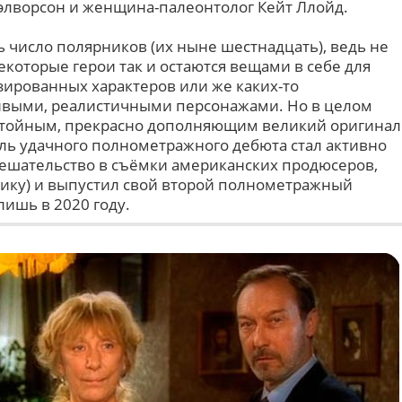
элворсон и женщина-палеонтолог Кейт Ллойд.
 число полярников (их ныне шестнадцать), ведь не
екоторые герои так и остаются вещами в себе для
зированных характеров или же каких-то
ивыми, реалистичными персонажами. Но в целом
стойным, прекрасно дополняющим великий оригинал
оль удачного полнометражного дебюта стал активно
мешательство в съёмки американских продюсеров,
ику) и выпустил свой второй полнометражный
лишь в 2020 году.