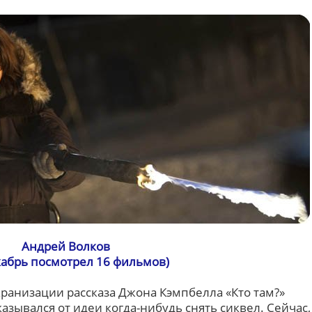
Андрей Волков
кабрь посмотрел 16 фильмов)
кранизации рассказа Джона Кэмпбелла «Кто там?»
азывался от идеи когда-нибудь снять сиквел. Сейчас,