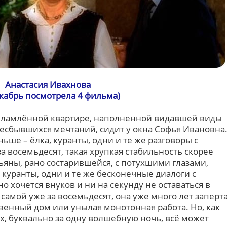
Анастасия Ивахнова
екабрь посмотрела 4 фильма)
захламлённой квартире, наполненной видавшей виды
несбывшихся мечтаний, сидит у окна Софья Ивановна
ньше – ёлка, куранты, одни и те же разговоры с
за восемьдесят, такая хрупкая стабильность скорее
тьяны, рано состарившейся, с потухшими глазами,
а, куранты, одни и те же бесконечные диалоги с
 хочется внуков и ни на секунду не оставаться в
 самой уже за восемьдесят, она уже много лет заперт
ственный дом или унылая монотонная работа. Но, как
ах, буквально за одну волшебную ночь, всё может