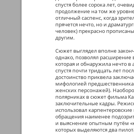
спустя более сорока лет, очеви
продолжение на том же уровне
отличный саспенс, когда зрите
прячется нечто, но и драматург
человек) прекрасно прописаны,
другим.
Сюжет выглядел вполне законч
однако, позволял расширение 
которая и обнаружила нечто в а
спустя почти тридцать лет по
достоинство приквела заключае
мифологией предшественника и 
женских персонажей). Наоборо
полярниках в сюжет фильма Ка
заключительные кадры. Режисс
использовал карпентеровские
обращения наименее подозрит
и выяснение опытным путём «к
которых выделяются два пилот