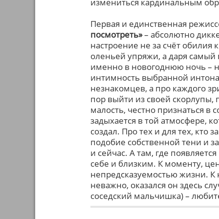
измениться кардинальным обр
Первая и единственная режисс
посмотреть»
– абсолютно дикке
настроение не за счёт обилия 
оленьей упряжи, а даря самый
именно в новогоднюю ночь – н
интимность выбранной интонаци
незнакомцев, а про каждого зрит
пор выйти из своей скорлупы, 
малость, честно признаться в с
задыхается в той атмосфере, к
создал. Про тех и для тех, кто
подобие собственной тени и за
и сейчас. А там, где появляетс
себе и близким. К моменту, ц
непредсказуемостью жизни. К 
неважно, оказался он здесь сл
соседский мальчишка) – любит