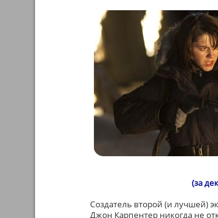
(за де
Создатель второй (и лучшей) э
Джон Карпентер никогда не отк