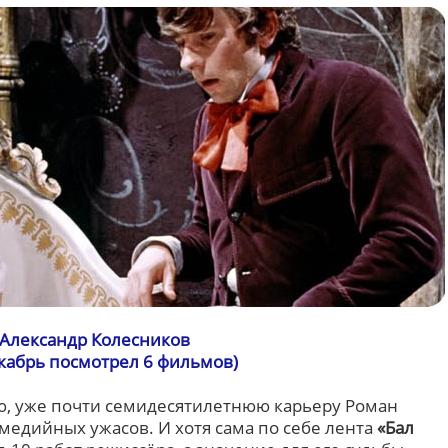
Александр Колесников
екабрь посмотрел 6 фильмов)
ю, уже почти семидесятилетнюю карьеру Роман
медийных ужасов. И хотя сама по себе лента
«Бал