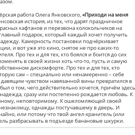
азом.
ёрская работа Олега Янковского,
«Приходи на меня
нсовская история, из тех, что дарят праздничное
красных кафтанов и перезвона колокольчиков на
 главный подарок, который каждый хочет получить
адежду. Камерность постановки подчёркивает
и, и вот уже это кино, снятое не про каких-то
еля. Про тех и для тех, кто боялся и боится до сих
поменять в своей жизни хоть что-то, пусть и самую
обственном дискомфорте. Про тех и для тех, кто
оторую сам – специально или ненамеренно – себе
 за давящим чувством навязанной вины превратился в
был о том, чего действительно хочется, причём здес
я надежда, сразу или постепенно рождается любовь. К
енному, неповторимому. К ошеломляющей своей
незнакомцу, однажды постучавшему в дверь. И
учайно, или потому что твой ангел-хранитель (или
ель разбрасывать в подъезде банановые шкурки.