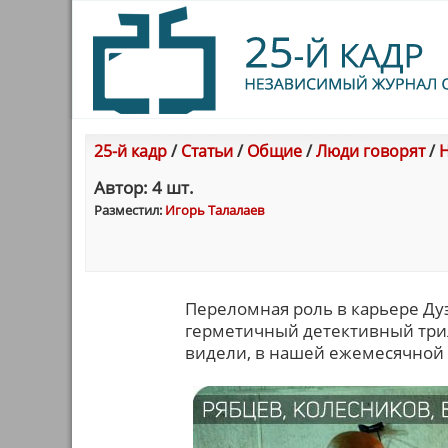
25-й кадр
/
Статьи
/
Общие
/
Люди говорят
/
Н
Автор: 4 шт.
Разместил:
Игорь Талалаев
Переломная роль в карьере Ду
герметичный детективный трилл
видели, в нашей ежемесячной