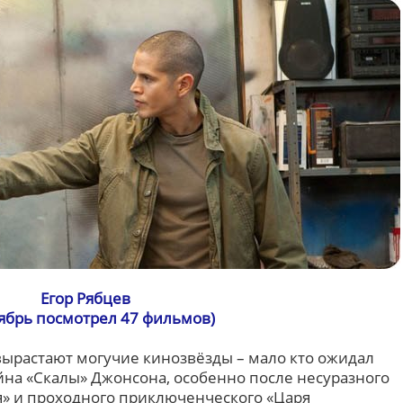
Егор Рябцев
оябрь посмотрел 47 фильмов)
ырастают могучие кинозвёзды – мало кто ожидал
йна «Скалы» Джонсона, особенно после несуразного
» и проходного приключенческого «Царя