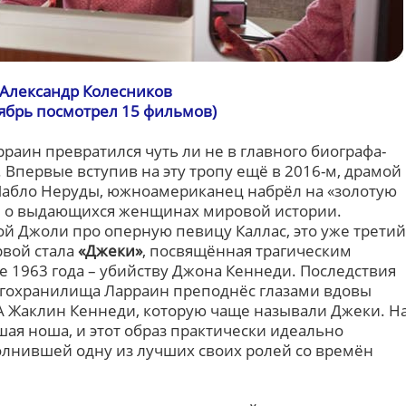
Александр Колесников
оябрь посмотрел 15 фильмов)
аин превратился чуть ли не в главного биографа-
Впервые вступив на эту тропу ещё в 2016-м, драмой
Пабло Неруды, южноамериканец набрёл на «золотую
ы о выдающихся женщинах мировой истории.
й Джоли про оперную певицу Каллас, это уже третий
рвой стала
«Джеки»
, посвящённая трагическим
е 1963 года – убийству Джона Кеннеди. Последствия
игохранилища Ларраин преподнёс глазами вдовы
А Жаклин Кеннеди, которую чаще называли Джеки. Н
ая ноша, и этот образ практически идеально
лнившей одну из лучших своих ролей со времён