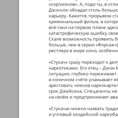
скорпионов». А, поди ты, в от
Джонсон обладал столь большо
карьеру. Кажется, прорывом с
криминальный фильм, в котором
всё-таки на первом плане зде
катастрофическую ошибку свое
Скале возможность проявить б
больше, чем в серии «Форсаж»)
рестлера в мире кино, особенн
«Стукач» сразу переходит к де
наркотиками. Его отец – Джон 
ситуации, глубоко переживает
в конечном счёте уламывает её
арестовать членов наркокарте
срок Джейсона. Спецагенты не 
на своём и предпринимает ава
«Стукача» можно назвать трад
и учтивый злодейский наркобар