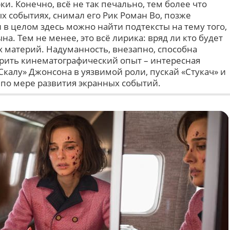
и. Конечно, всё не так печально, тем более что
х событиях, снимал его Рик Роман Во, позже
 в целом здесь можно найти подтексты на тему того,
ына. Тем не менее, это всё лирика: вряд ли кто будет
х материй. Надуманность, внезапно, способна
ширить кинематографический опыт – интересная
калу» Джонсона в уязвимой роли, пускай «Стукач» и
 по мере развития экранных событий.