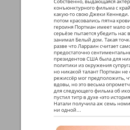
Собственно, выдающаяся актёр
конъюнктурного фильма с край
какую-то свою Джеки Кеннеди. 
потом красовались пятна крови
героиня Портман имеет мало о
серьёзе пытается убедить нас в
занимал Белый дом. Такая точка
разве что Ларраин считает сам
предостаточно сентиментальн
президентов США была для них
политики из окружения супруга, 
но никакой талант Портман не
режиссёр мог предположить, ч
вдовы, но это весьма опрометч
для следующего фильма об ико
пустил титр в духе «это истор
Натали получила аж семь номи
ни одной…