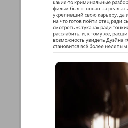
какие-то криминальные разборк
фильм был основан на реальны
укрепивший свою карьеру, да и
на что готов пойти отец ради с
смотреть «Стукача» ради тонки
расслабить, и, к тому же, рас
возможность увидеть Дуэйна «С
становится всё более нелепым