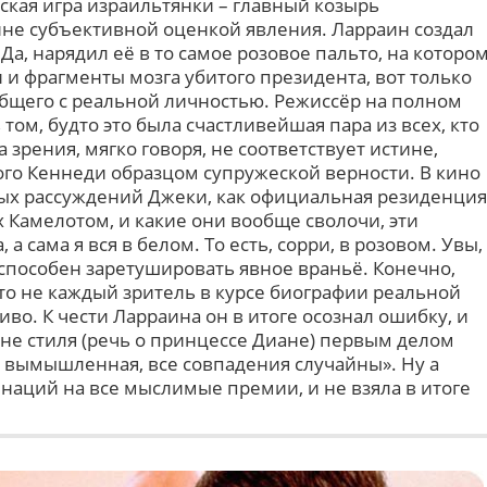
ская игра израильтянки – главный козырь
не субъективной оценкой явления. Ларраин создал
Да, нарядил её в то самое розовое пальто, на которо
 и фрагменты мозга убитого президента, вот только
бщего с реальной личностью. Режиссёр на полном
 том, будто это была счастливейшая пара из всех, кто
 зрения, мягко говоря, не соответствует истине,
ого Кеннеди образцом супружеской верности. В кино
ых рассуждений Джеки, как официальная резиденция
 Камелотом, и какие они вообще сволочи, эти
а сама я вся в белом. То есть, сорри, в розовом. Увы,
 способен заретушировать явное враньё. Конечно,
то не каждый зритель в курсе биографии реальной
иво. К чести Ларраина он в итоге осознал ошибку, и
не стиля (речь о принцессе Диане) первым делом
ия вымышленная, все совпадения случайны». Ну а
наций на все мыслимые премии, и не взяла в итоге