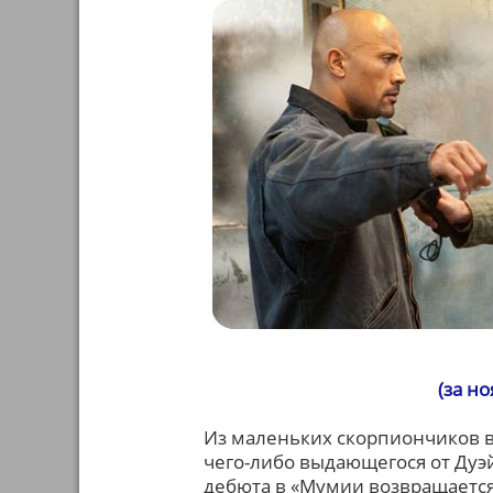
(за н
Из маленьких скорпиончиков в
чего-либо выдающегося от Дуэ
дебюта в «Мумии возвращается