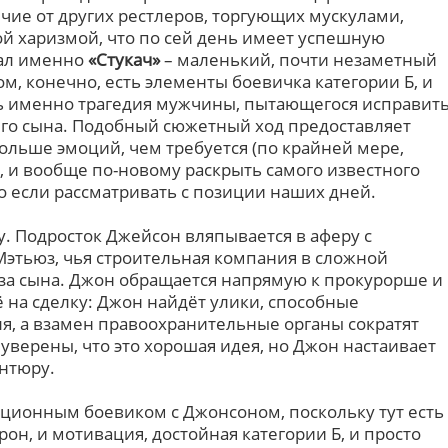
личие от других рестлеров, торгующих мускулами,
й харизмой, что по сей день имеет успешную
тал именно
«Стукач»
– маленький, почти незаметный
, конечно, есть элементы боевичка категории Б, и
сь именно трагедия мужчины, пытающегося исправит
го сына. Подобный сюжетный ход предоставляет
ольше эмоций, чем требуется (по крайней мере,
, и вообще по-новому раскрыть самого известного
о если рассматривать с позиции наших дней.
лу. Подросток Джейсон вляпывается в аферу с
Мэтьюз, чья строительная компания в сложной
 за сына. Джон обращается напрямую к прокурорше и
 на сделку: Джон найдёт улики, способные
ля, а взамен правоохранительные органы сократят
уверены, что это хорошая идея, но Джон настаивает
нтюру.
иционным боевиком с Джонсоном, поскольку тут есть
он, и мотивация, достойная категории Б, и просто