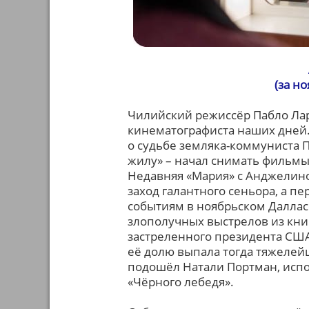
(за н
Чилийский режиссёр Пабло Ларр
кинематографиста наших дней. 
о судьбе земляка-коммуниста 
жилу» – начал снимать фильм
Недавняя «Мария» с Анджелино
заход галантного сеньора, а пе
событиям в ноябрьском Даллас
злополучных выстрелов из кн
застреленного президента СШ
её долю выпала тогда тяжелейш
подошёл Натали Портман, испо
«Чёрного лебедя».