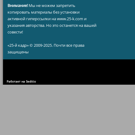
Внимание!
Мы не можем запретить
копировать материалы без установки
активной гиперссылки на www.25-k.com и
указания авторства. Но это останется на вашей
совести!
«25-й кадр» © 2009-2025. Почти все права
защищены
Работает на Seditio