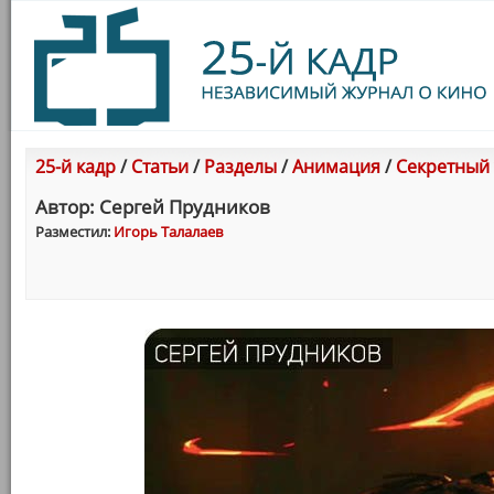
25-й кадр
/
Статьи
/
Разделы
/
Анимация
/
Секретный 
Автор: Сергей Прудников
Разместил:
Игорь Талалаев