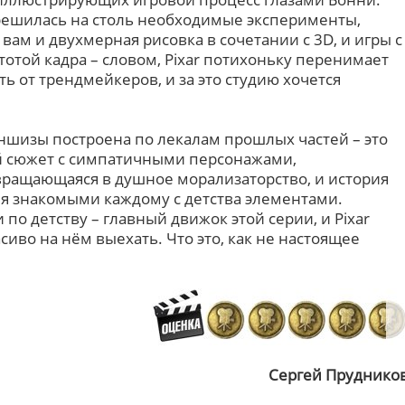
 решилась на столь необходимые эксперименты,
вам и двухмерная рисовка в сочетании с 3D, и игры с
стотой кадра – словом, Pixar потихоньку перенимает
ть от трендмейкеров, и за это студию хочется
ншизы построена по лекалам прошлых частей – это
й сюжет с симпатичными персонажами,
вращающаяся в душное морализаторство, и история
я знакомыми каждому с детства элементами.
 по детству – главный движок этой серии, и Pixar
сиво на нём выехать. Что это, как не настоящее
Сергей Пруднико