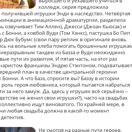
выросшего и уехавшего учиться в
колледж, серия предложила
 получившей игрушки Энди в наследство. Четвёртая
льминации в анимационной драматургии, разделила
вь озвучивает Тим Аллен), Джесси (Джоан Кьюсак) и
с Бонни, а ковбой Вуди (Том Хэнкс), пастушка Бо Пип
ёр Дюк Бубумс (свои пару реплик в оригинале вновь
лись на вольные хлеба помогать брошенным игрушка
 неразрывным тандем из Базза и Вуди неожиданно
ые пути их развития. И пятая часть, на этот раз
наристом франшизы Эндрю Стэнтоном, подхватывае
передний план в качестве центральной героини
Бонни. А что Базз, спросите вы? Баззу в истории
 роль героя-любовника, который пытается набраться
 за него замуж. Да, здесь у игрушек всё серьёзно –
 детстве не женил свои игрушки?), часто на свадьбах
и коллективно ищут виноватого. По крайней мере, в
и любая свадьба должна в какой-то момент
 детектив.
Не смотря на разные пути героев,