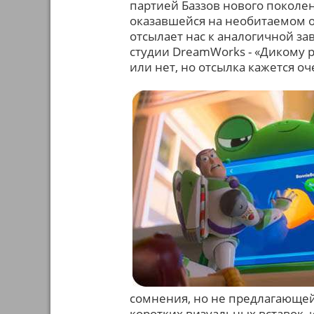
партией Баззов нового поколе
оказавшейся на необитаемом ос
отсылает нас к аналогичной за
студии DreamWorks - «Дикому 
или нет, но отсылка кажется о
сомнения, но не предлагающе
коротких визуальных вставок,