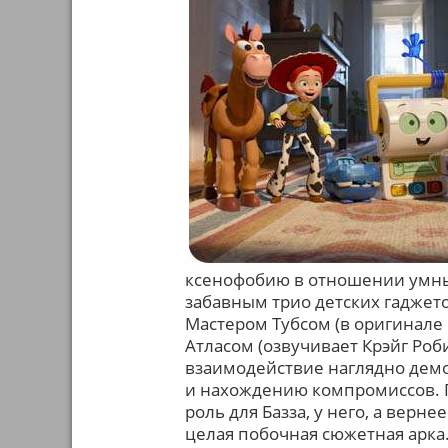
ксенофобию в отношении умных
забавным трио детских гаджет
Мастером Тубсом (в оригинале 
Атласом (озвучивает Крэйг Роб
взаимодействие наглядно демо
и нахождению компромиссов. П
роль для Базза, у него, а верн
целая побочная сюжетная арка