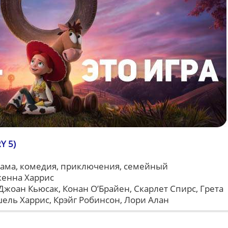
Y 5)
рама, комедия, приключения, семейный
кенна Харрис
Джоан Кьюсак, Конан О’Брайен, Скарлет Спирс, Грета
ель Харрис, Крэйг Робинсон, Лори Алан