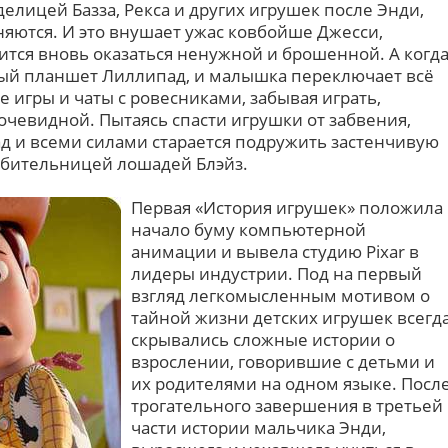
елицей Базза, Рекса и других игрушек после Энди,
няются. И это внушает ужас ковбойше Джесси,
ится вновь оказаться ненужной и брошенной. А когд
ый планшет Лиллипад, и малышка переключает всё
 игры и чаты с ровесниками, забывая играть,
 очевидной. Пытаясь спасти игрушки от забвения,
д и всеми силами старается подружить застенчивую
юбительницей лошадей Блэйз.
Первая «История игрушек» положила
начало буму компьютерной
анимации и вывела студию Pixar в
лидеры индустрии. Под на первый
взгляд легкомысленным мотивом о
тайной жизни детских игрушек всегд
скрывались сложные истории о
взрослении, говорившие с детьми и
их родителями на одном языке. Посл
трогательного завершения в третьей
части истории мальчика Энди,