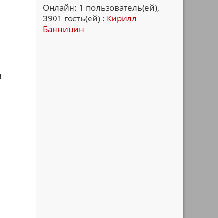
Онлайн: 1 пользователь(ей),
3901 гость(ей) :
Кирилл
Банницин
м
т