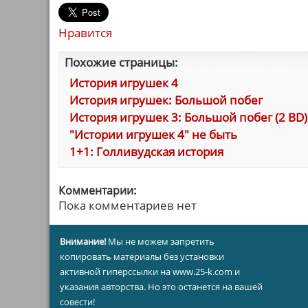
Нравится
Похожие страницы:
История игрушек 4
История игрушек: Большой побег
История игрушек 3: Большой побег (2 BD)
"Истории игрушек 4" не быть
1+1: Голливудская история
Комментарии:
Пока комментариев нет
Внимание!
Мы не можем запретить
копировать материалы без установки
активной гиперссылки на www.25-k.com и
указания авторства. Но это останется на вашей
совести!