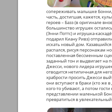
сопереживать малышке Бонни,
часть, достигшая, кажется, ку
героев – Базз (в оригинале вно
большинство игрушек остались 
(Энни Поттс) и игрушка-каскад
подарил Киану Ривз) отправи
искать новый дом. Казавшийся
распался, рисуя персонажам нов
поставленная бессменным сце
заданный тон и выдвигает на 
Джесси, нового лидера игрушек 
отводится нетипичная для него
храбрости просить Джесси выйти
они вступают в браки (кто же в
кого-то убивают, а потом гост
представлении маленькой Бонн
превратиться в увлекательный