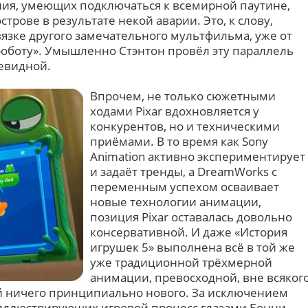
ния, умеющих подключаться к всемирной паутине,
трове в результате некой аварии. Это, к слову,
вязке другого замечательного мультфильма, уже от
роботу». Умышленно Стэнтон провёл эту параллель
чевидной.
Впрочем, не только сюжетными
ходами Pixar вдохновляется у
конкурентов, но и техническими
приёмами. В то время как Sony
Animation активно экспериментирует
и задаёт тренды, а DreamWorks с
переменным успехом осваивает
новые технологии анимации,
позиция Pixar оставалась довольно
консервативной. И даже «История
игрушек 5» выполнена всё в той же
уже традиционной трёхмерной
анимации, превосходной, вне всяког
й ничего принципиально нового. За исключением
 иллюстрирующих игровой процесс глазами Бонни.