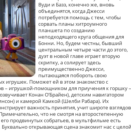
Вуди и Базз, конечно же, вновь
объединятся, когда Джесси
потребуется помощь с тем, чтобы
сорвать планы хитроумного
планшета по созданию
неподходящего круга общения для
Бонни. Но, будем честны, бывший
центральным четыре части до этого,
дуэт в новой главе играет вторую
скрипку, а солирует здесь
преимущественно Джесси,
пытающаяся побороть свою
 игрушек. Поможет ей в этом знакомство с
ов – игрушкой-помощником для приучения к горшку 
озвучивает Конан О’Брайен), детским навигатором
инсон) и камерой Камкой (Шелби Рабара). Их
нстрирует важность принятия, учит широте взглядов
римечательно, что не смотря на второстепенную
ее его продвинутых собратьев, в мультфильме есть
. Буквально открывающая сцена знакомит нас с цело