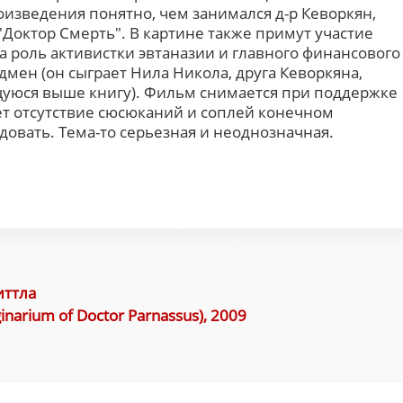
оизведения понятно, чем занимался д-р Кеворкян,
октор Смерть". В картине также примут участие
а роль активистки эвтаназии и главного финансового
мен (он сыграет Нила Никола, друга Кеворкяна,
уюся выше книгу). Фильм снимается при поддержке
ет отсутствие сюсюканий и соплей конечном
адовать. Тема-то серьезная и неоднозначная.
иттла
arium of Doctor Parnassus), 2009