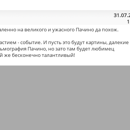
31.07.
1
аленно на великого и ужасного Пачино да похож.
стием - событие. И пусть это будут картины, далекие
льмография Пачино, но зато там будет любимец
й же бесконечно талантливый!