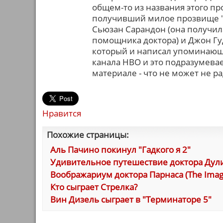
общем-то из названия этого пр
получивший милое прозвище "Д
Сьюзан Сарандон (она получил
помощника доктора) и Джон Гуд
который и написал упоминающ
канала HBO и это подразумева
материале - что не может не р
Нравится
Похожие страницы:
Аль Пачино покинул "Гадкого я 2"
Удивительное путешествие доктора Дул
Воображариум доктора Парнаса (The Imagin
Кто сыграет Стрелка?
Вин Дизель сыграет в "Терминаторе 5"