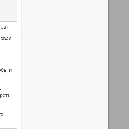
са(ов)
ровал
:
обы и
-
ереть
го