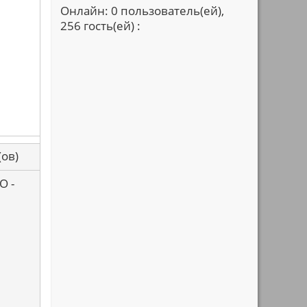
Онлайн: 0 пользователь(ей),
256 гость(ей) :
са(ов)
О -