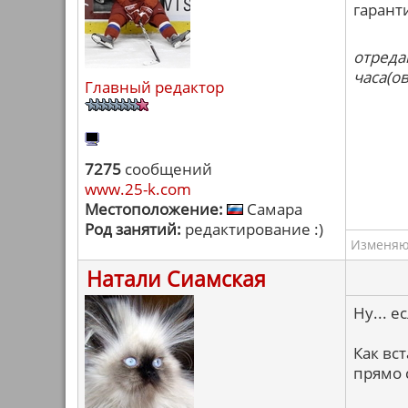
гаранти
отреда
часа(ов
Главный редактор
7275
сообщений
www.25-k.com
Местоположение:
Самара
Род занятий:
редактирование :)
Изменяю 
Натали Сиамская
Ну... е
Как вс
прямо 