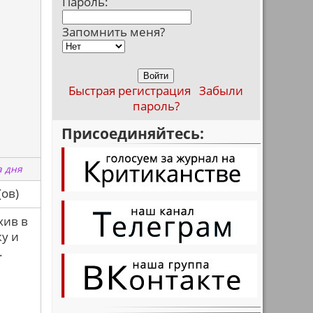
Пароль:
Запомнить меня?
Быстрая регистрация
Забыли
пароль?
Присоединяйтесь:
а дня
са(ов)
хив в
ку и
.