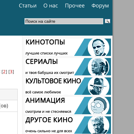
Статьи
О нас
Прочее
Форум
<
[
2
] [
3
]
са(ов)