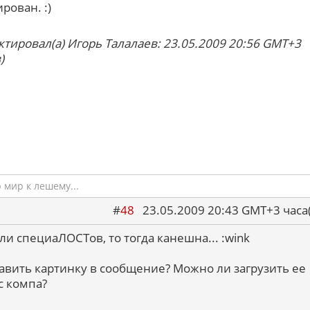
рован. :)
ктировал(а) Игорь Талалаев: 23.05.2009 20:56 GMT+3
)
мир к лешему...
#
48
23.05.2009 20:43 GMT+3 ча
сли специаЛОСТов, то тогда канешна... :wink
тавить картинку в сообщение? Можно ли загрузить ее
с компа?