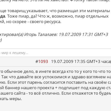
 еще товарищ указывает, что размещал эти материалы
ода
. Тоже пиар, да? Что ж, возможно, пиар отдельных
, но скорее - своего ресурса.
ктировал(а) Игорь Талалаев: 19.07.2009 17:31 GMT+3
)
мир к лешему...
#
1093
19.07.2009 17:35 GMT+3 ча
то обычное дело, в инете всегда кто то у кого то что то
. Так что давайте все успокоимся и здраво взглянем н
ию. Если этот парень согласится поставить на своём с
й баннер нашего проекта + подпишет под каждую с
ашего сайта - то всё отлично. Если откажется то буде
ать меры.