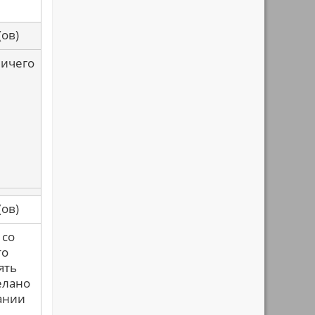
са(ов)
ничего
са(ов)
 со
то
ять
делано
ании