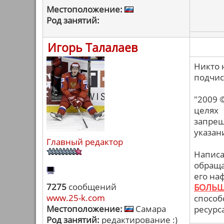
Местоположение:
Род занятий:
Игорь Талалаев
Никто н
подчис
"2009 
целях
запрещ
указан
Главный редактор
Написа
обраща
его на
7275
сообщений
БОЛЬШ
www.25-k.com
способ
Местоположение:
Самара
ресурс
Род занятий:
редактирование :)