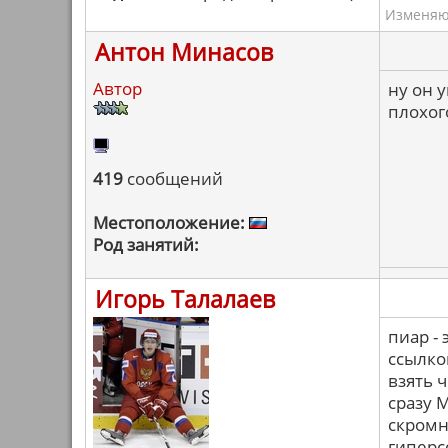
Изменяю 
Антон Минасов
Автор
ну он 
плохого
419
сообщений
Местоположение:
Род занятий:
Игорь Талалаев
пиар - 
ссылко
взять 
сразу М
скромн
гиперс