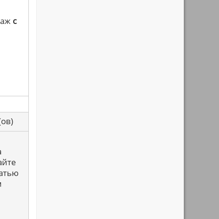
 аж
с
са(ов)
а
айте
татью
м