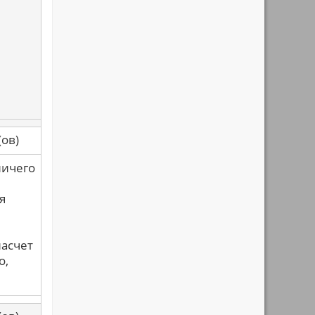
са(ов)
ничего
я
насчет
о,