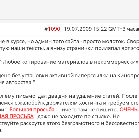
#
1090
19.07.2009 15:22 GMT+3 ча
е в курсе, но админ того сайта - просто молоток. Сво
тую наши тексты, а внизу странички приляпал вот это
© Любое копирование материалов в некоммерческих
ено без установки активной гиперссылки на Кинопр
ия авторства."
л ему письмо, дал два дня на удаление статей. После 
емся с жалобой к держателям хостинга и требуем ст
фиг.
Большая просьба
- ничего там не пишите.
ОЧЕНЬ
АЯ ПРОСЬБА
- даже не заходите по ссылке. Не
ствуйте раскрутке этого безграмотного и бессовестно
а.