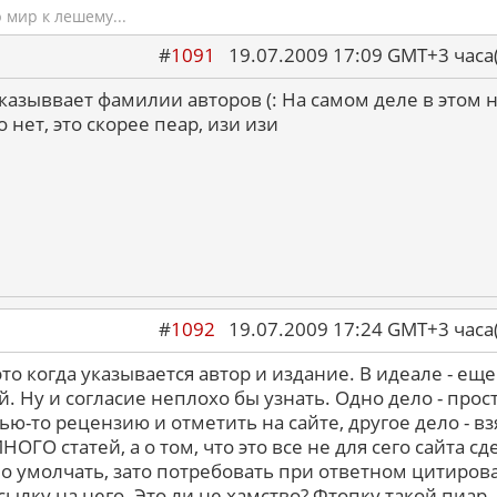
мир к лешему...
#
1091
19.07.2009 17:09 GMT+3 ча
указыввает фамилии авторов (: На самом деле в этом 
 нет, это скорее пеар, изи изи
#
1092
19.07.2009 17:24 GMT+3 ча
это когда указывается автор и издание. В идеале - еще
й. Ну и согласие неплохо бы узнать. Одно дело - прос
чью-то рецензию и отметить на сайте, другое дело - вз
НОГО статей, а о том, что это все не для сего сайта с
о умолчать, зато потребовать при ответном цитиров
сылку на него. Это ли не хамство? Фтопку такой пиар.