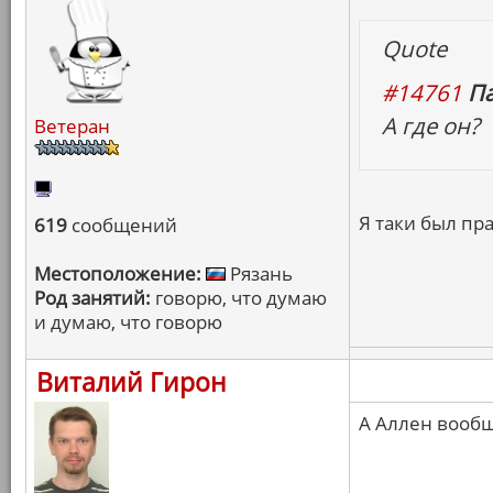
Quote
#14761
Па
А где он?
Ветеран
Я таки был пр
619
сообщений
Местоположение:
Рязань
Род занятий:
говорю, что думаю
и думаю, что говорю
Виталий Гирон
А Аллен вообщ