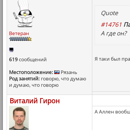
Quote
#14761
Па
А где он?
Ветеран
Я таки был пр
619
сообщений
Местоположение:
Рязань
Род занятий:
говорю, что думаю
и думаю, что говорю
Виталий Гирон
А Аллен вообщ