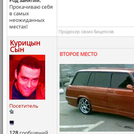
Род занятий:
Прокачиваю себя
в самых
неожиданных
местах!
Продюсер своих бицепсов
Курицын
Сын
ВТОРОЕ МЕСТО
Посетитель
128
сообщений