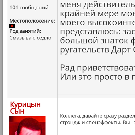
меня действитель
101
сообщений
крайней мере мою
моего высокоинте
Местоположение:
представлюсь: за
Род занятий:
Смазываю седло
большой знаток ф
ругательств Дарт
Рад приветствова
Или это просто в
Курицын
Сын
Коллега, давайте сразу разде
стрэндж и спецэффекты. Вы - 