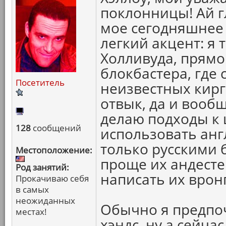
поклонницы! Ай гл
мое сегодняшнее 
легкий акцент: я 
Холливуда, прямо
блокбастера, где 
Посетитель
неизвестных кирг
отвык, да и вооб
делаю подходы к 
128
сообщений
использовать англ
только русскими 
Местоположение:
проще их андестен
Род занятий:
написать их вронг
Прокачиваю себя
в самых
неожиданных
Обычно я предпо
местах!
хэндс, ну а сейча