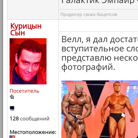
Продюсер своих бицепсов
Курицын
Сын
Велл, я дал дост
вступительное сло
представлю неск
фотографий.
Посетитель
128
сообщений
Местоположение: