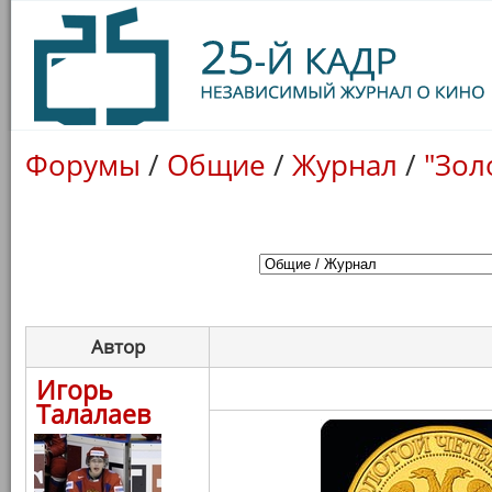
Форумы
/
Общие
/
Журнал
/
"Зол
Автор
Игорь
Талалаев