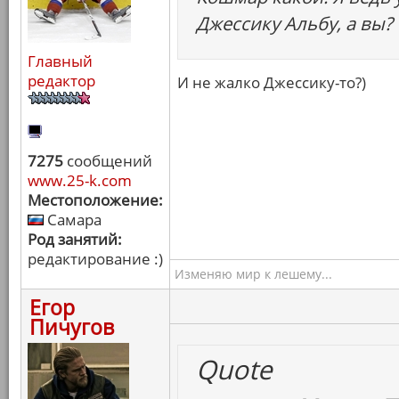
Джессику Альбу, а вы?
Главный
редактор
И не жалко Джессику-то?)
7275
сообщений
www.25-k.com
Местоположение:
Самара
Род занятий:
редактирование :)
Изменяю мир к лешему...
Егор
Пичугов
Quote