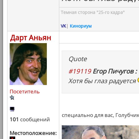
Темная сторона "25-го кадра"
VK
|
Кинориум
Дарт Аньян
Quote
#19119
Егор Пичугов :
Хотя бы глаз радуется
Посетитель
специально для вас, Голубчик
101
сообщений
Местоположение: