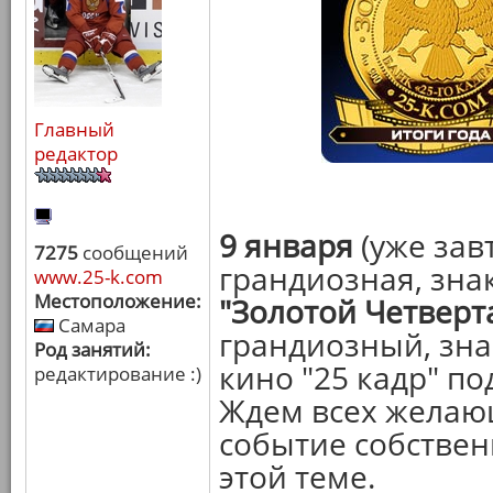
Главный
редактор
9 января
(уже зав
7275
сообщений
грандиозная, зна
www.25-k.com
Местоположение:
"Золотой Четверт
Самара
грандиозный, зн
Род занятий:
кино "25 кадр" по
редактирование :)
Ждем всех желающ
событие собствен
этой теме.