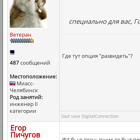
специально для вас, Г
Ветеран
Где тут опция "развидеть"?
487
сообщений
Местоположение:
Миасс-
Челябинск
Род занятий:
инженер II
категории
God save DigitalConnection
Егор
Пичугов
Ф4 бы в трэш, пшик то был п