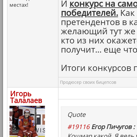
И
конкурс на сам
местах!
победителей.
Как
претендентов в 
желающий тут же 
кто из них окаже
получит... еще что
Итоги конкурсов 
Продюсер своих бицепсов
Игорь
Талалаев
Quote
#19116
Егор Пичугов :
Кошмар какой. Я ведь