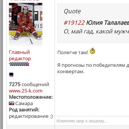
Quote
#19122
Юлия Талалаев
О, май гад, какой мужч
Главный
Полегче там!
редактор
Я прогнозы по победителям д
конвертам.
7275
сообщений
www.25-k.com
Местоположение:
Самара
Род занятий:
редактирование :)
Изменяю мир к лешему...