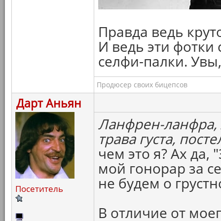
Правда ведь крут
И ведь эти фотки
селфи-палки. Увы, 
Продюсер своих бицепсов
Дарт Аньян
Ланфрен-ланфра, л
трава густа, посте
чем это я? Ах да,
мой гонорар за с
не будем о грустн
Посетитель
В отличие от мое