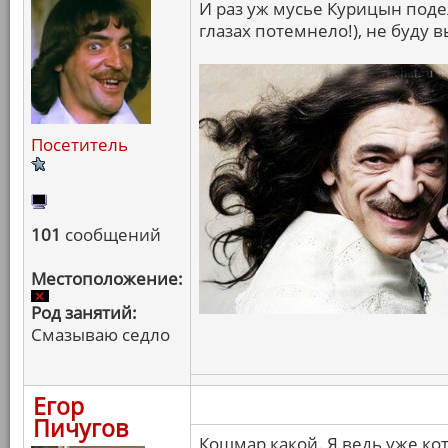
И раз уж мусье Курицын поде
глазах потемнело!), не буду в
Посетитель
101
сообщений
Местоположение:
Род занятий:
Смазываю седло
Егор
Пичугов
Кошмар какой. Я ведь уже ко