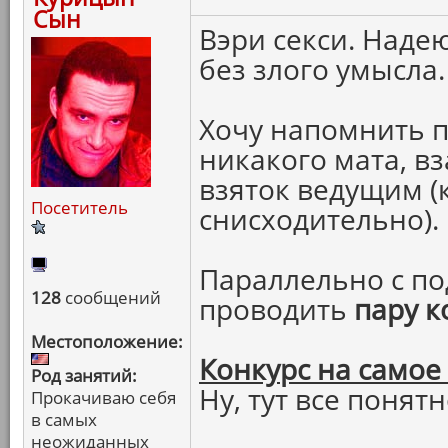
Сын
Вэри секси. Надею
без злого умысла.
Хочу напомнить п
никакого мата, в
взяток ведущим (
Посетитель
снисходительно).
Параллельно с по
128
сообщений
проводить
пару к
Местоположение:
Конкурс на самое
Род занятий:
Ну, тут все понятн
Прокачиваю себя
в самых
неожиданных