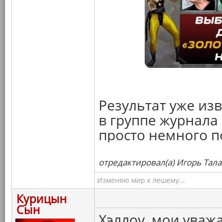
Результат уже из
в группе журнала 
просто немного п
отредактировал(а) Игорь Тала
Изменяю мир к лешему...
Курицын
Сын
Хэллоу, мои уваж