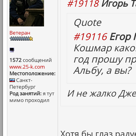
#19118
Игорь Т
Quote
Ветеран
#19116
Егор 
Кошмар какой
год прошу пр
1572
сообщений
www.25-k.com
Альбу, а вы?
Местоположение:
Санкт-
Петербург
И не жалко Дже
Род занятий:
я тут
мимо проходил
Хотя бы глаз рад