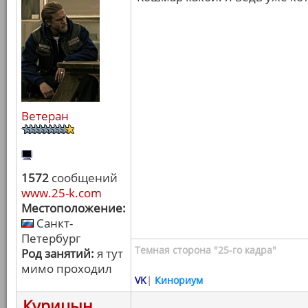
Ветеран
1572
сообщений
www.25-k.com
Местоположение:
Санкт-
Петербург
Темная сторона "25-го кадра"
Род занятий:
я тут
мимо проходил
VK
|
Кинориум
Курицын