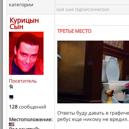
категории
God save DigitalConnection
Курицын
Сын
ТРЕТЬЕ МЕСТО
Посетитель
128
сообщений
Ответы буду давать в графич
ребус еще никому не вредил.
Местоположение: