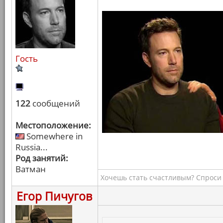
Гость
122
сообщений
Местоположение:
Somewhere in
Russia...
Род занятий:
Ватман
Хочешь стать счастливым? Спроси 
Егор Пичугов