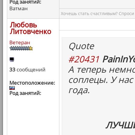
Род занятий:
Ватман
Хочешь стать счастливым? Спроси 
Любовь
Литовченко
Ветеран
Quote
#20431
PainInY
А теперь немн
33
сообщений
соплецы. У на
Местоположение:
года.
Род занятий:
ЛУЧШИ