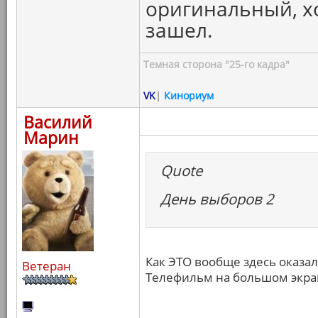
оригинальный, х
зашел.
Темная сторона "25-го кадра"
VK
|
Кинориум
Василий
Марин
Quote
День выборов 2
Как ЭТО вообще здесь оказал
Ветеран
Телефильм на большом экран