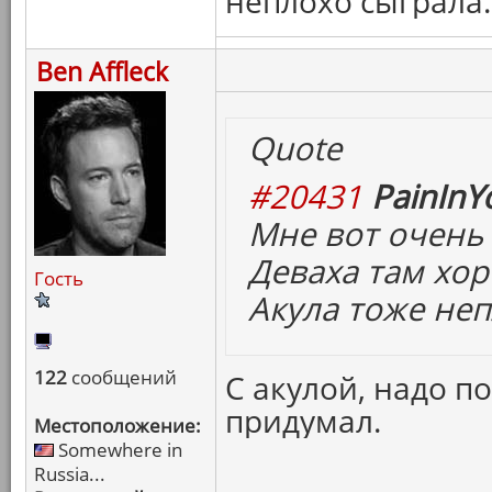
неплохо сыграла.
Ben Affleck
Quote
#20431
PainInY
Мне вот очень
Деваха там хор
Гость
Акула тоже неп
122
сообщений
С акулой, надо п
придумал.
Местоположение:
Somewhere in
Russia...