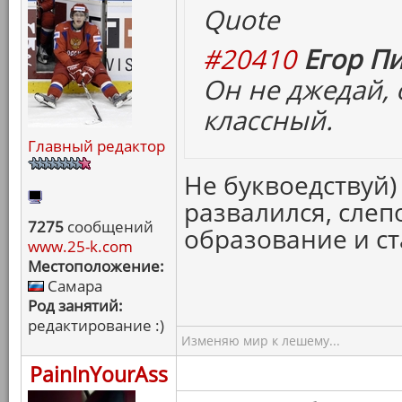
Quote
#20410
Егор Пи
Он не джедай, 
классный.
Главный редактор
Не буквоедствуй)
развалился, слеп
7275
сообщений
образование и ст
www.25-k.com
Местоположение:
Самара
Род занятий:
редактирование :)
Изменяю мир к лешему...
PainInYourAss