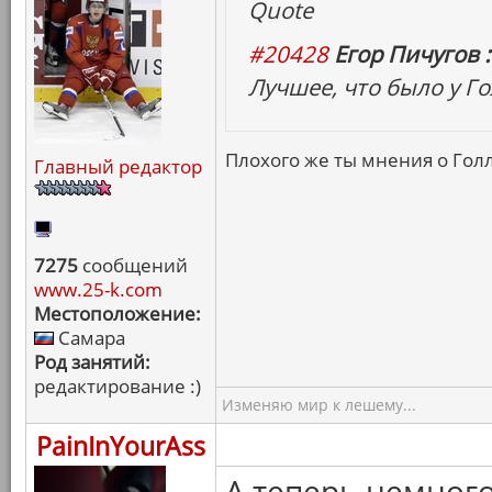
Quote
#20428
Егор Пичугов :
Лучшее, что было у Г
Плохого же ты мнения о Гол
Главный редактор
7275
сообщений
www.25-k.com
Местоположение:
Самара
Род занятий:
редактирование :)
Изменяю мир к лешему...
PainInYourAss
А теперь немног