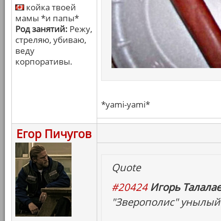
койка твоей
мамы *и папы*
Род занятий:
Режу,
стреляю, убиваю,
веду
корпоративы.
*yami-yami*
Егор Пичугов
Quote
#20424
Игорь Талалае
"Зверополис" унылый 