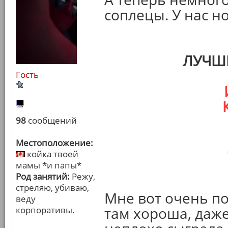
соплецы. У нас 
ЛУЧШ
Гость
98
сообщений
Местоположение:
койка твоей
мамы *и папы*
Род занятий:
Режу,
стреляю, убиваю,
Мне вот очень п
веду
корпоративы.
там хороша, даже