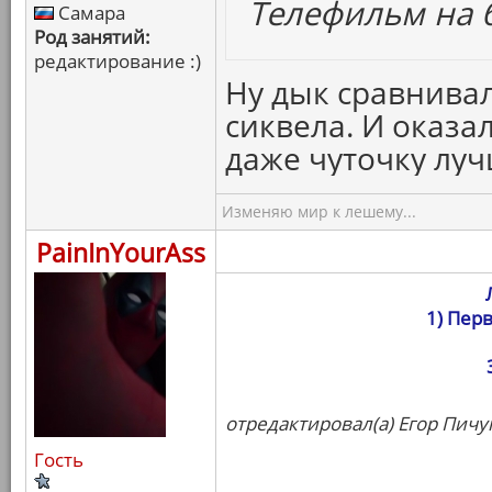
Телефильм на 
Самара
Род занятий:
редактирование :)
Ну дык сравнивал
сиквела. И оказа
даже чуточку лучш
Изменяю мир к лешему...
PainInYourAss
1) Пер
отредактировал(а) Егор Пичуг
Гость