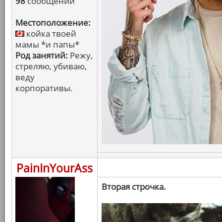
98
сообщений
Местоположение:
койка твоей
мамы *и папы*
Род занятий:
Режу,
стреляю, убиваю,
веду
корпоративы.
PainInYourAss
Вторая строчка.