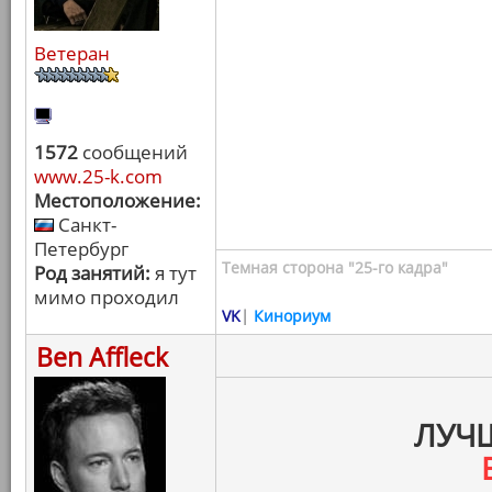
Ветеран
1572
сообщений
www.25-k.com
Местоположение:
Санкт-
Петербург
Темная сторона "25-го кадра"
Род занятий:
я тут
мимо проходил
VK
|
Кинориум
Ben Affleck
ЛУЧ