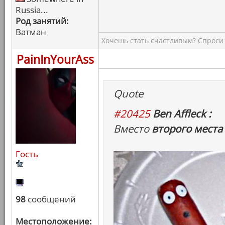
Russia...
Род занятий:
Ватман
Хочешь стать счастливым? Спроси 
PainInYourAss
Quote
#20425
Ben Affleck :
Вместо
второго места
Гость
98
сообщений
Местоположение: