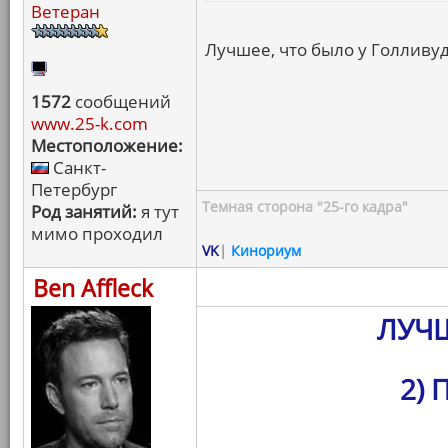
Ветеран
Лучшее, что было у Голливуд
1572
сообщений
www.25-k.com
Местоположение:
Санкт-
Петербург
Темная сторона "25-го кадра"
Род занятий:
я тут
мимо проходил
VK
|
Кинориум
Ben Affleck
ЛУЧ
2) 