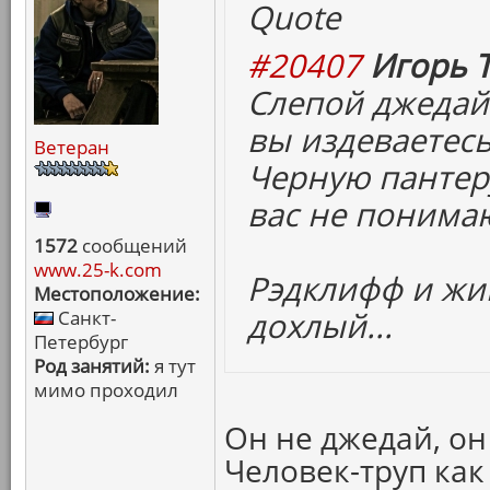
Quote
#20407
Игорь Т
Слепой джедай-
вы издеваетесь
Ветеран
Черную пантеру
вас не понимаю
1572
сообщений
www.25-k.com
Рэдклифф и жив
Местоположение:
дохлый...
Санкт-
Петербург
Род занятий:
я тут
мимо проходил
Он не джедай, он
Человек-труп как