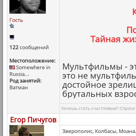
Гость
По
Тайная жи
122
сообщений
Местоположение:
Мультфильмы - эт
Somewhere in
это не мультфиль
Russia...
Род занятий:
достойное зрели
Ватман
брутальных взро
Хочешь стать счастливым? Спроси 
Егор Пичугов
Зверополис, Колбасы, Моана