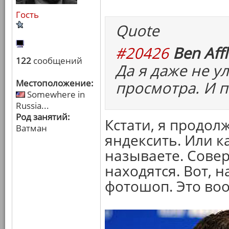
Гость
Quote
#20426
Ben Affl
122
сообщений
Да я даже не у
Местоположение:
просмотра. И п
Somewhere in
Russia...
Род занятий:
Кстати, я продолж
Ватман
яндексить. Или ка
называете. Сове
находятся. Вот, 
фотошоп. Это воо