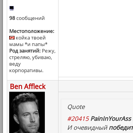
98
сообщений
Местоположение:
койка твоей
мамы *и папы*
Род занятий:
Режу,
стреляю, убиваю,
веду
корпоративы.
Ben Affleck
Quote
#20415
PainInYourAss 
И очевидный
победи