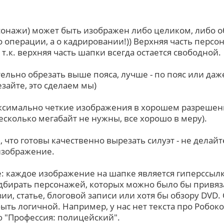
онажи) может быть изображен либо целиком, либо 
о операции, а о кадрировании!)) Верхняя часть персо
 т.к. верхняя часть шапки всегда остается свободной.
льно обрезать выше пояса, лучше - по пояс или даж
зайте, это сделаем мы)
ксимально четкие изображения в хорошем разрешени
есколько мегабайт не нужны, все хорошо в меру).
 что готовы качественно вырезать силуэт - не делайте
изображение.
 каждое изображение на шапке является гиперссылк
дбирать персонажей, которых можно было бы привяза
зии, статье, блоговой записи или хотя бы обзору DVD.
ыть логичной. Например, у нас нет текста про Робоко
ю "Профессия: полицейский".