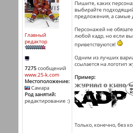
Пишите, каких персона
выбирайте подходящий 
предложения, а самые 
Персонажей не обязате
Главный
любой кадр, но если в
редактор
приветствуются!
Одним из лучших вариа
ссылается на логотип 
7275
сообщений
www.25-k.com
Пример:
Местоположение:
Самара
Род занятий:
редактирование :)
Только, конечно, без к