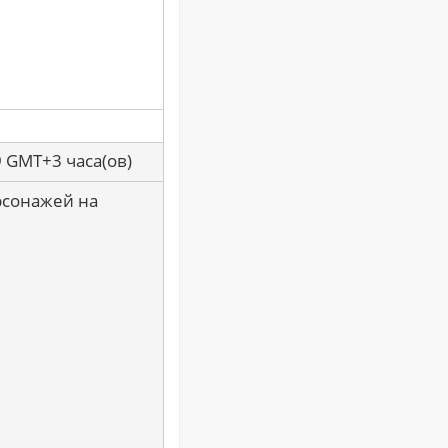
9 GMT+3 часа(ов)
рсонажей на