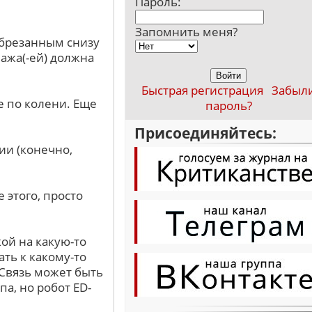
Пароль:
Запомнить меня?
обрезанным снизу
нажа(-ей) должна
Быстрая регистрация
Забыл
е по колени. Еще
пароль?
Присоединяйтесь:
и (конечно,
 этого, просто
ой на какую-то
ть к какому-то
 Связь может быть
па, но робот ED-