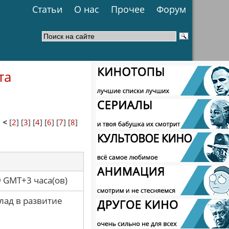
Статьи
О нас
Прочее
Форум
та
1
<
[
2
] [
3
] [
4
] [
6
] [
7
] [
8
]
9 GMT+3 часа(ов)
лад в развитие