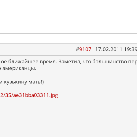
#
9107
17.02.2011 19:3
мое ближайшее время. Заметил, что большинство пе
ые американцы.
 кузькину мать!)
1102/35/ae31bba03311.jpg