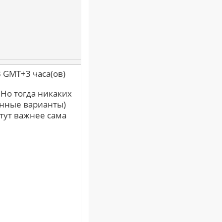
3 GMT+3 часа(ов)
 Но тогда никаких
енные варианты)
тут важнее сама