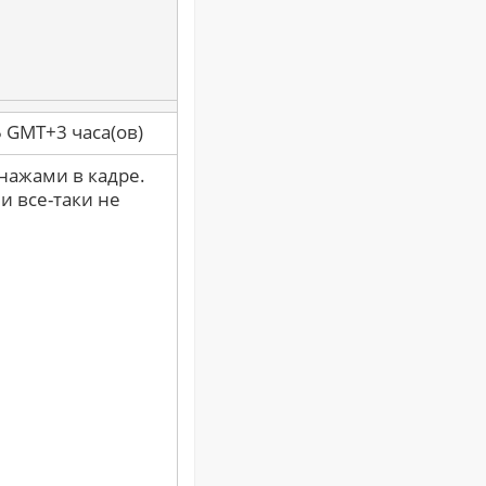
5 GMT+3 часа(ов)
онажами в кадре.
и все-таки не