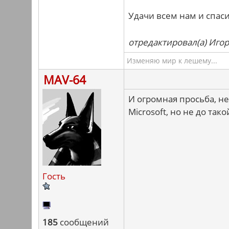
Удачи всем нам и спас
отредактировал(а) Игор
Изменяю мир к лешему...
MAV-64
И огромная просьба, не
Microsoft, но не до тако
Гость
185
сообщений