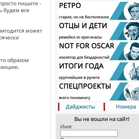
просто пишите -
ь будем все
ригодится может
сячески
-то образом
озицию.
Дайджесты
Номера
Вы не вошли на сайт!
Имя: