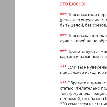
ЭТО ВАЖНО!
***
Персонаж (или перс
(речь не о хирургическ
быть целой, без срезов,
***
Персонажа нежелате
лучше - вообще не обре
***
Приветствуются ма
картинки размером в н
***
Если вы не уверены,
присылайте исходное 
***
Обратите внимание:
статью. Желательно по
тексту журнала - рецен
непрямой, но обязана б
209 ссылается на стать