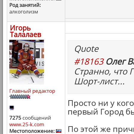
Род занятий:
алкоголизм
Игорь
Талалаев
Quote
#18163
Олег В
Странно, что 
Шорт-лист...
Главный редактор
Просто ни у ког
первый Город бы
7275
сообщений
www.25-k.com
По этой же прич
Местоположение: