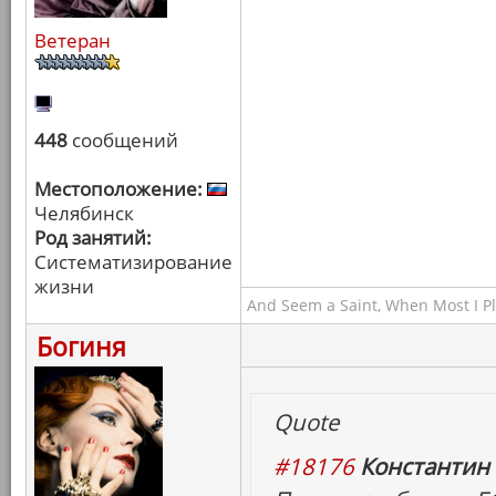
Ветеран
448
сообщений
Местоположение:
Челябинск
Род занятий:
Систематизирование
жизни
And Seem a Saint, When Most I Pla
Богиня
Quote
#18176
Константин 