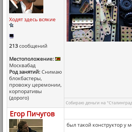
Ходят здесь всякие
213
сообщений
Местоположение:
Москвабад
Род занятий:
Снимаю
блокбастеры,
провожу церемонии,
корпоративы
(дорого)
Собираю деньги на "Сталинград
Егор Пичугов
был такой конструктор у м