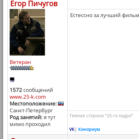
Егор Пичугов
Естессно за лучший фильм 
Ветеран
1572
сообщений
www.25-k.com
Местоположение:
Санкт-Петербург
Темная сторона "25-го кадра"
Род занятий:
я тут
мимо проходил
VK
|
Кинориум