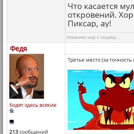
Что касается мул
откровений. Хор
Пиксар, ау!
Изменяю мир к лешему...
Федя
Третье место (за точность
Ходят здесь всякие
213
сообщений