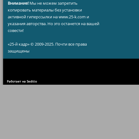
Внимание!
Мы не можем запретить
копировать материалы без установки
активной гиперссылки на www.25-k.com и
указания авторства. Но это останется на вашей
совести!
«25-й кадр» © 2009-2025. Почти все права
защищены
Работает на Seditio