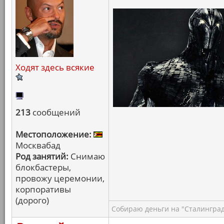
Ходят здесь всякие
213
сообщений
Местоположение:
Москвабад
Род занятий:
Снимаю
блокбастеры,
провожу церемонии,
корпоративы
(дорого)
Собираю деньги на "Сталинград