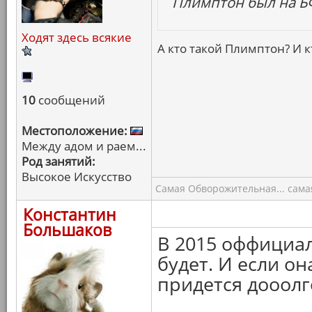
Плимптон был на БФ
Ходят здесь всякие
А кто такой Плимптон? И 
10
сообщений
Местоположение:
Между адом и раем...
Род занятий:
Высокое Искусство
Самая Обворожительная... самая
Константин
Большаков
В 2015 оффициа
будет. И если он
придется дооолг