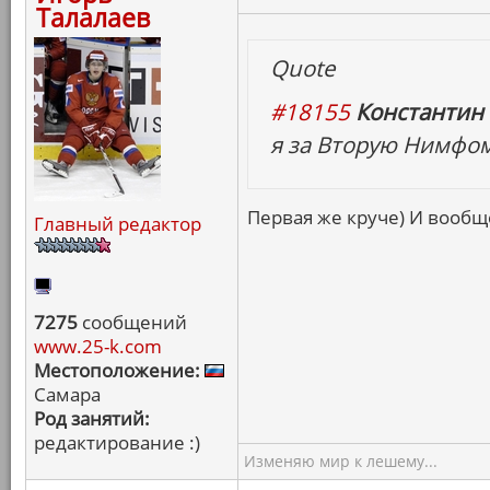
Талалаев
Quote
#18155
Константин 
я за Вторую Нимфо
Первая же круче) И вообще
Главный редактор
7275
сообщений
www.25-k.com
Местоположение:
Самара
Род занятий:
редактирование :)
Изменяю мир к лешему...