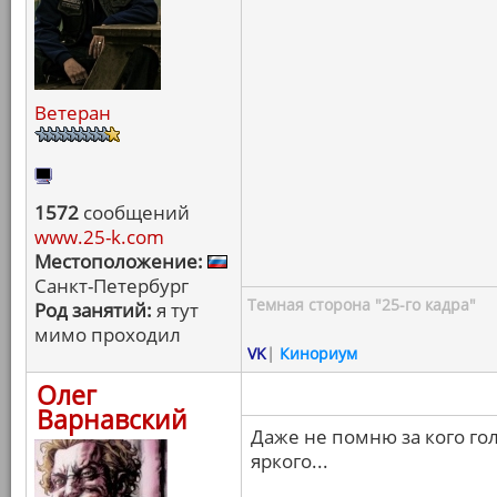
Ветеран
1572
сообщений
www.25-k.com
Местоположение:
Санкт-Петербург
Темная сторона "25-го кадра"
Род занятий:
я тут
мимо проходил
VK
|
Кинориум
Олег
Варнавский
Даже не помню за кого гол
яркого...