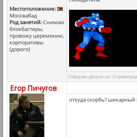
Местоположение:
Москвабад
Род занятий:
Снимаю
блокбастеры,
провожу церемонии,
корпоративы
(дорого)
Собираю деньги на "Сталинград
Егор Пичугов
откуда скорбь? шикарный 