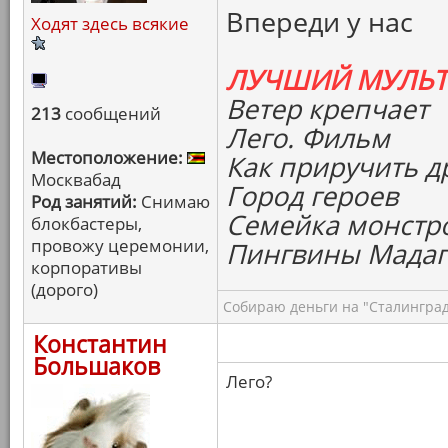
Впереди у нас
Ходят здесь всякие
ЛУЧШИЙ МУЛЬ
Ветер крепчает
213
сообщений
Лего. Фильм
Местоположение:
Как приручить д
Москвабад
Город героев
Род занятий:
Снимаю
Семейка монстр
блокбастеры,
провожу церемонии,
Пингвины Мадаг
корпоративы
(дорого)
Собираю деньги на "Сталинград
Константин
Большаков
Лего?