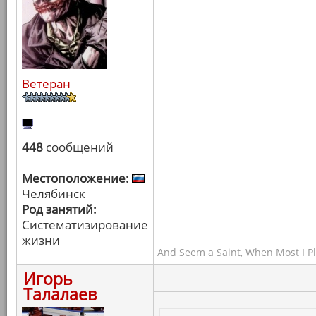
Ветеран
448
сообщений
Местоположение:
Челябинск
Род занятий:
Систематизирование
жизни
And Seem a Saint, When Most I Pla
Игорь
Талалаев