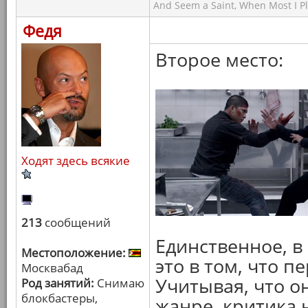
And Seem a Saint, When Most I Pla
Федя
Второе место:
Ходят здесь всякие
213
сообщений
Единственное, в 
Местоположение:
это в том, что п
Москвабад
Учитывая, что о
Род занятий:
Снимаю
блокбастеры,
жанре, критика 