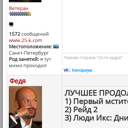
Ветеран
1572
сообщений
www.25-k.com
Местоположение:
Санкт-Петербург
Темная сторона "25-го кадра"
Род занятий:
я тут
мимо проходил
VK
|
Кинориум
Федя
ЛУЧШЕЕ ПРОДО
1) Первый мстит
2) Рейд 2
3) Люди Икс: Дн