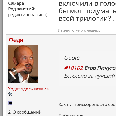
включили в голо
Самара
Род занятий:
бы мог подумать
редактирование :)
всей трилогии?..
Изменяю мир к лешему...
Федя
Quote
#18162
Егор Пичугов
Естессно за лучший
Ходят здесь всякие
Как ни прискорбно это сооб
213
сообщений
Победитель