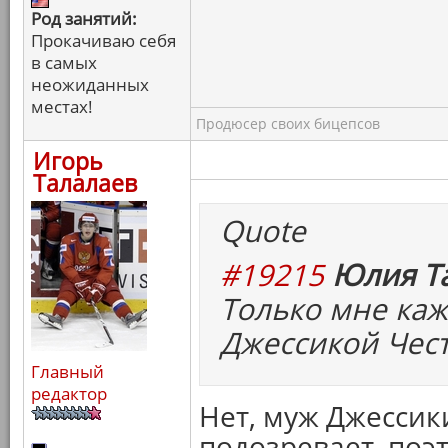
Род занятий:
Прокачиваю себя
в самых
неожиданных
местах!
Продюсер своих бицепсов
Игорь
Талалаев
Quote
#19215
Юлия Та
Только мне каж
Джессикой Чест
Главный
редактор
Нет, муж Джессик
подозревает, поэ