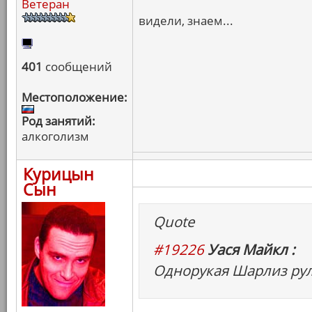
Ветеран
видели, знаем...
401
сообщений
Местоположение:
Род занятий:
алкоголизм
Курицын
Сын
Quote
#19226
Уася Майкл :
Однорукая Шарлиз рул