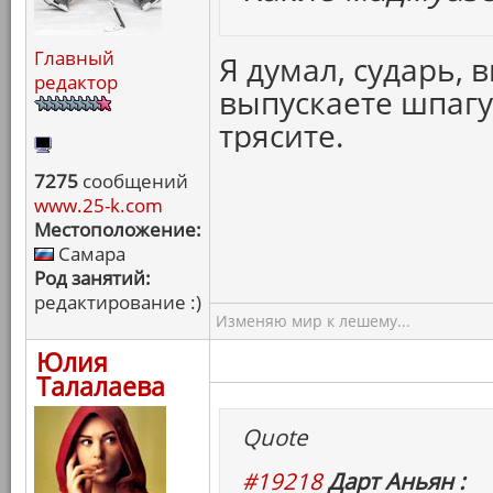
Главный
Я думал, сударь, 
редактор
выпускаете шпагу
трясите.
7275
сообщений
www.25-k.com
Местоположение:
Самара
Род занятий:
редактирование :)
Изменяю мир к лешему...
Юлия
Талалаева
Quote
#19218
Дарт Аньян :