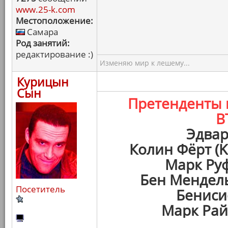
www.25-k.com
Местоположение:
Самара
Род занятий:
редактирование :)
Изменяю мир к лешему...
Курицын
Сын
Претенденты
В
Эдвар
Колин Фёрт (K
Марк Руф
Бен Мендель
Посетитель
Бениси
Марк Рай