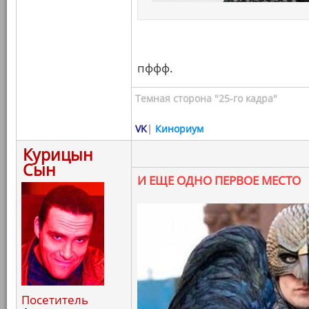
пффф.
Темная сторона "25-го кадра"
VK
|
Кинориум
Курицын
Сын
И ЕЩЕ ОДНО ПЕРВОЕ МЕСТО
Посетитель