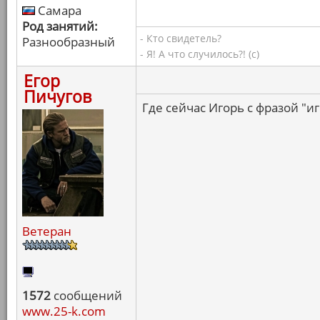
Самара
Род занятий:
- Кто свидетель?
Разнообразный
- Я! А что случилось?! (с)
Егор
Пичугов
Где сейчас Игорь с фразой "иг
Ветеран
1572
сообщений
www.25-k.com