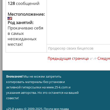
128
сообщений
Местоположение:
Род занятий:
Прокачиваю себя
в самых
неожиданных
местах!
Продюсер своих бицепсов
Предыдущая страница
Следую
Внимание!
Мы не можем запретить
копировать материалы без установки
активной гиперссылки на www.25-k.com и
указания авторства. Но это останется на вашей
совести!
«25-й кадр» © 2009-2025. Почти все права