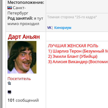
Местоположение:
Санкт-
Петербург
Темная сторона "25-го кадра"
Род занятий:
я тут
мимо проходил
VK
|
Кинориум
Дарт Аньян
ЛУЧШАЯ ЖЕНСКАЯ РОЛЬ
1) Шарлиз Терон (Безумный М
2) Эмили Блант (Убийца)
3) Алисия Викандер (Воспом
Посетитель
101
сообщений