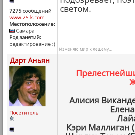
светом.
7275
сообщений
www.25-k.com
Местоположение:
Самара
Род занятий:
редактирование :)
Изменяю мир к лешему...
Дарт Аньян
Прелестнейш
Ж
Алисия Виканде
Елена
Посетитель
Лайа
Кэри Маллиган 