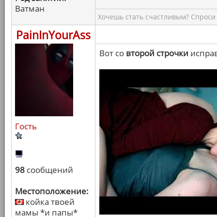
Ватман
Хочешь стать счастливым? Спроси 
PainInYourAss
Вот со
второй строчки
исправ
Гость
98
сообщений
Местоположение:
койка твоей
мамы *и папы*