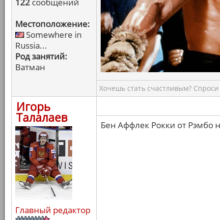
122
сообщений
Местоположение:
Somewhere in
Russia...
Род занятий:
Ватман
Хочешь стать счастливым? Спроси 
Игорь
Талалаев
Бен Аффлек Рокки от Рэмбо н
Главный редактор