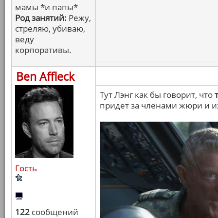
мамы *и папы*
Род занятий:
Режу,
стреляю, убиваю,
веду
корпоративы.
Ben Affleck
Тут Лэнг как бы говорит, что
придет за членами жюри и и
Гость
122
сообщений