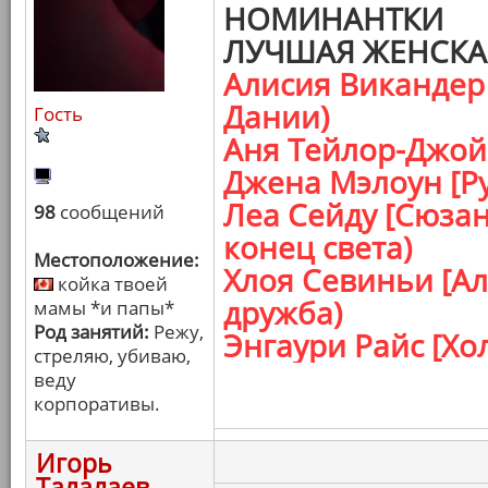
НОМИНАНТКИ
ЛУЧШАЯ ЖЕНСКА
Алисия Викандер 
Дании)
Гость
Аня Тейлор-Джой 
Джена Мэлоун [Р
Леа Сейду [Сюзан
98
сообщений
конец света)
Местоположение:
Хлоя Севиньи [А
койка твоей
дружба)
мамы *и папы*
Род занятий:
Режу,
Энгаури Райс [Хо
стреляю, убиваю,
веду
корпоративы.
Игорь
Талалаев