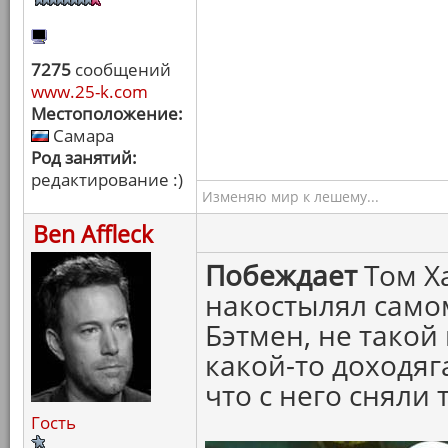
7275
сообщений
www.25-k.com
Местоположение:
Самара
Род занятий:
редактирование :)
Изменяю мир к лешему...
Ben Affleck
Побеждает
Том Ха
накостылял самом
Бэтмен, не такой
какой-то доходяга
что с него сняли 
Гость