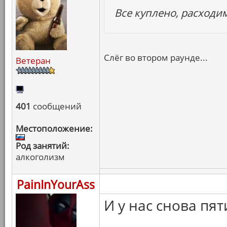
Все куплено, расходи
Слёг во втором раунде...
Ветеран
401
сообщений
Местоположение:
Род занятий:
алкоголизм
PainInYourAss
И у нас снова пя