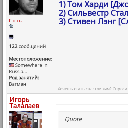
1) Том Харди [Д
2) Сильвестр Ста
3) Стивен Лэнг [
Гость
122
сообщений
Местоположение:
Somewhere in
Russia...
Род занятий:
Ватман
Хочешь стать счастливым? Спроси 
Игорь
Талалаев
Quote