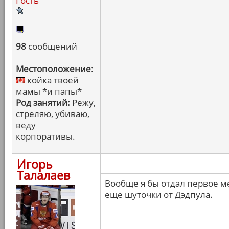
Гость
98
сообщений
Местоположение:
койка твоей
мамы *и папы*
Род занятий:
Режу,
стреляю, убиваю,
веду
корпоративы.
Игорь
Талалаев
Вообще я бы отдал первое ме
еще шуточки от Дэдпула.