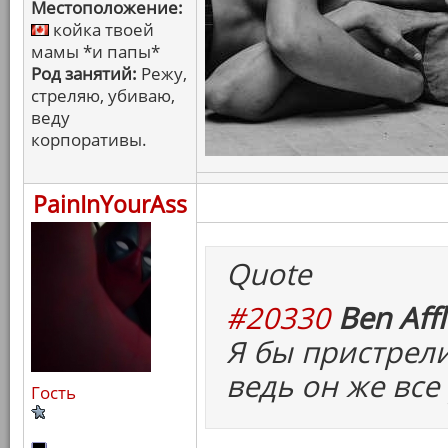
Местоположение:
койка твоей
мамы *и папы*
Род занятий:
Режу,
стреляю, убиваю,
веду
корпоративы.
PainInYourAss
Quote
#20330
Ben Affl
Я бы пристрели
ведь он же все
Гость