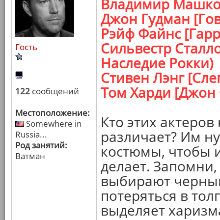
Владимир Машков
Джон Гудман [Гов
Рэйф Файнс [Гарр
Сильвестр Сталло
Гость
Наследие Рокки)
Стивен Лэнг [Сле
Том Харди [Джон
122
сообщений
Местоположение:
Кто этих актеров
Somewhere in
различает? Им н
Russia...
Род занятий:
костюмы, чтобы и
Ватман
делает. Запомни,
выбирают черный 
потеряться в толп
выделяет харизм