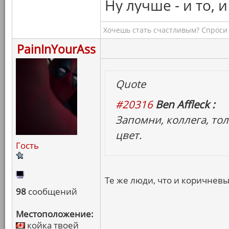
Ну лучше - и то, и
Хочешь стать счастливым? Спроси 
PainInYourAss
Quote
#20316
Ben Affleck :
Запомни, коллега, т
цвет.
Гость
Те же люди, что и коричнев
98
сообщений
Местоположение:
койка твоей