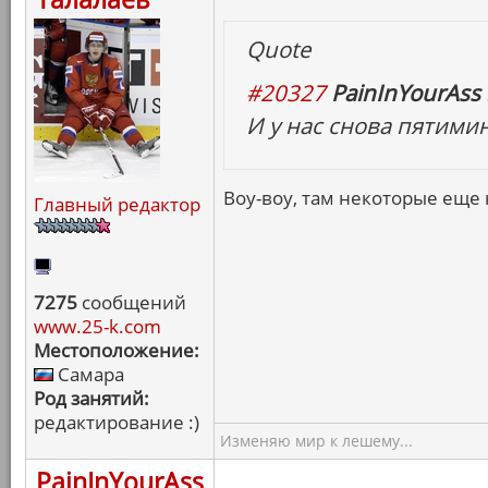
Quote
#20327
PainInYourAss 
И у нас снова пятими
Воу-воу, там некоторые ещ
Главный редактор
7275
сообщений
www.25-k.com
Местоположение:
Самара
Род занятий:
редактирование :)
Изменяю мир к лешему...
PainInYourAss