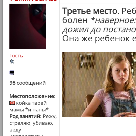
Третье место
. Ре
болен
*наверное:
дожил до постано
Она же ребенок 
Гость
98
сообщений
Местоположение:
койка твоей
мамы *и папы*
Род занятий:
Режу,
стреляю, убиваю,
веду