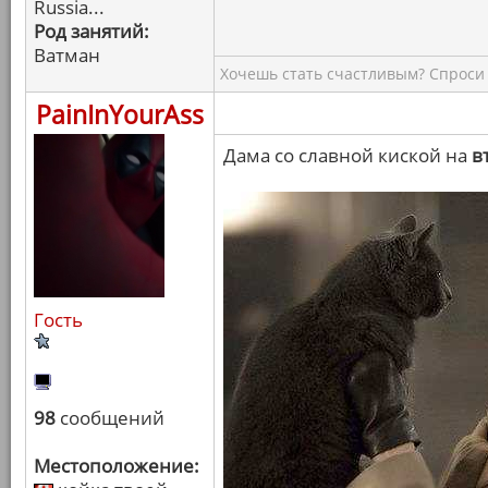
Russia...
Род занятий:
Ватман
Хочешь стать счастливым? Спроси 
PainInYourAss
Дама со славной киской на
в
Гость
98
сообщений
Местоположение: