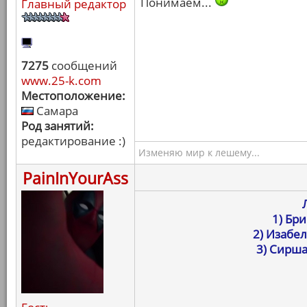
Понимаем...
Главный редактор
7275
сообщений
www.25-k.com
Местоположение:
Самара
Род занятий:
редактирование :)
Изменяю мир к лешему...
PainInYourAss
1) Бри
2) Изабе
3) Сирша