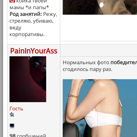
койка твоей
мамы *и папы*
Род занятий:
Режу,
стреляю, убиваю,
веду
корпоративы.
PainInYourAss
Нормальных фото
победите
сгодилось пару раз.
Гость
98
сообщений