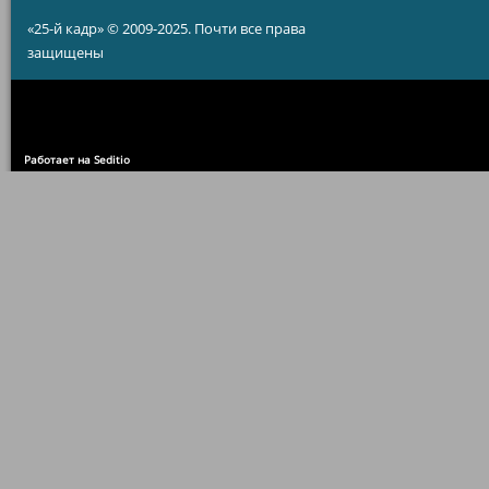
«25-й кадр» © 2009-2025. Почти все права
защищены
Работает на Seditio