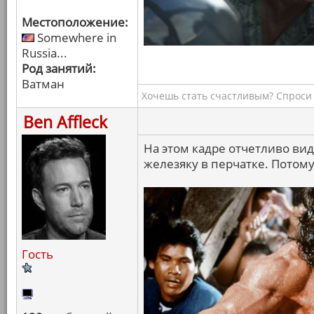
Местоположение:
Somewhere in
Russia...
Род занятий:
Ватман
Хочешь стать счастливым? Спроси 
Ben Affleck
На этом кадре отчетливо вид
железяку в перчатке. Потому
Гость