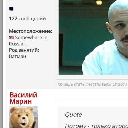
122
сообщений
Местоположение:
Somewhere in
Russia...
Род занятий:
Ватман
Хочешь стать счастливым? Спроси 
Василий
Марин
Quote
Потому - только втор