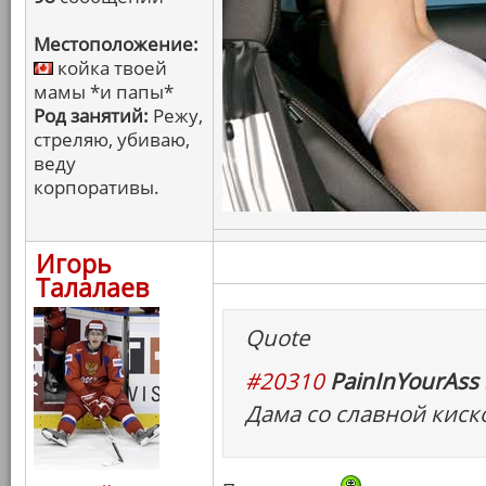
Местоположение:
койка твоей
мамы *и папы*
Род занятий:
Режу,
стреляю, убиваю,
веду
корпоративы.
Игорь
Талалаев
Quote
#20310
PainInYourAss 
Дама со славной киск