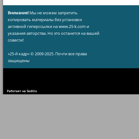
Внимание!
Мы не можем запретить
копировать материалы без установки
активной гиперссылки на www.25-k.com и
указания авторства. Но это останется на вашей
совести!
«25-й кадр» © 2009-2025. Почти все права
защищены
Работает на Seditio