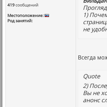
Вильдан
419
сообщений
Прогляд
1) Почем
Местоположение:
Род занятий:
страницы
не удоб
Всегда мо
Quote
2) Посл
Вы не хо
анонс с