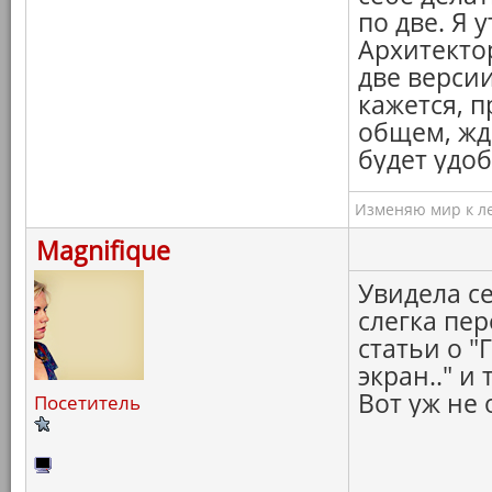
по две. Я 
Архитекто
две версии
кажется, 
общем, жд
будет удоб
Изменяю мир к ле
Magnifique
Увидела с
слегка пе
статьи о "
экран.." и 
Вот уж не 
Посетитель