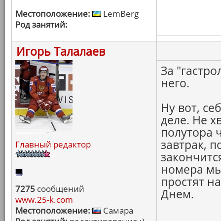
Местоположение:
LemBerg
Род занятий:
Игорь Талалаев
За "гастро
него.
Ну вот, се
деле. Не 
полутора ч
завтрак, п
Главный редактор
закончится
номера мы
простят на
7275
сообщений
Днем.
www.25-k.com
Местоположение:
Самара