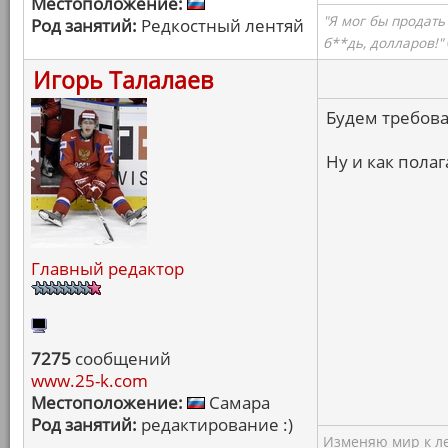
Местоположение:
"Я мог бы продать
Род занятий:
Редкостный лентяй
б**дь, долларов!"
Игорь Талалаев
Будем требова
Ну и как пола
Главный редактор
7275
сообщений
www.25-k.com
Местоположение:
Самара
Род занятий:
редактирование :)
Изменяю мир к ле