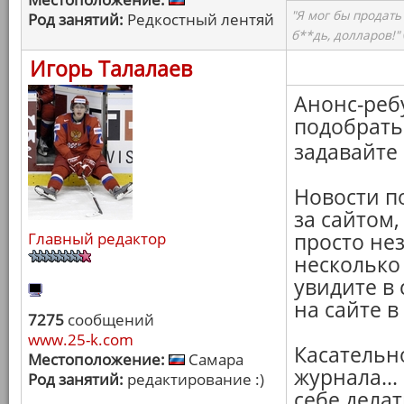
"Я мог бы продать
Род занятий:
Редкостный лентяй
б**дь, долларов!"
Игорь Талалаев
Анонс-реб
подобрать 
задавайте
Новости п
за сайтом,
Главный редактор
просто нез
несколько
увидите в 
на сайте 
7275
сообщений
www.25-k.com
Касательн
Местоположение:
Самара
журнала..
Род занятий:
редактирование :)
себе делат