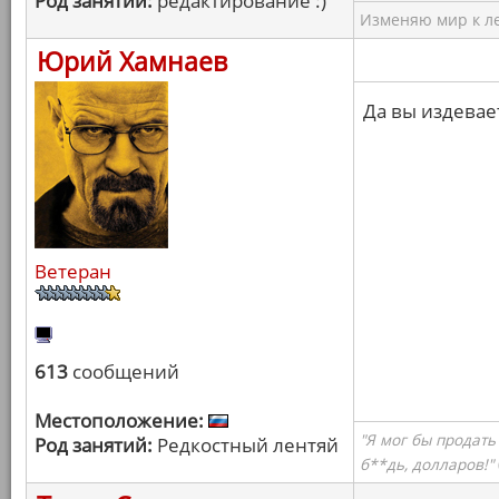
Род занятий:
редактирование :)
Изменяю мир к ле
Юрий Хамнаев
Да вы издевае
Ветеран
613
сообщений
Местоположение:
"Я мог бы продать
Род занятий:
Редкостный лентяй
б**дь, долларов!"