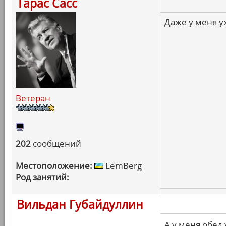
Тарас Сасс
Даже у меня у
Ветеран
202
сообщений
Местоположение:
LemBerg
Род занятий:
Вильдан Губайдуллин
А у меня обед