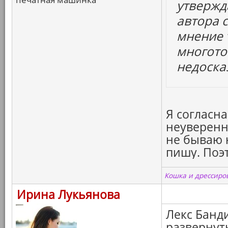
утвержда
автора 
мнение т
многото
недоска
Я согласна
неуверенн
не бываю 
пишу. Поэт
Кошка и дрессиров
Ирина Лукьянова
Лекс Банди
разверну