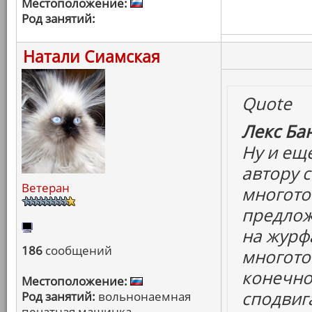
Местоположение:
Род занятий:
Натали Сиамская
Quote
Лекс Бан
Ну и ещ
автору с
Ветеран
многоточ
предлож
на журф
186
сообщений
многото
конечно
Местоположение:
сподвига
Род занятий:
вольнонаемная
печатная машинка