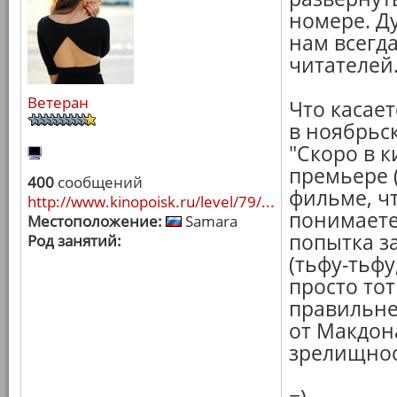
номере. Ду
нам всегд
читателей
Ветеран
Что касает
в ноябрьс
"Скоро в к
премьере 
400
сообщений
фильме, ч
http://www.kinopoisk.ru/level/79/...
понимаете)
Местоположение:
Samara
попытка з
Род занятий:
(тьфу-тьфу
просто тот
правильне
от Макдон
зрелищнос