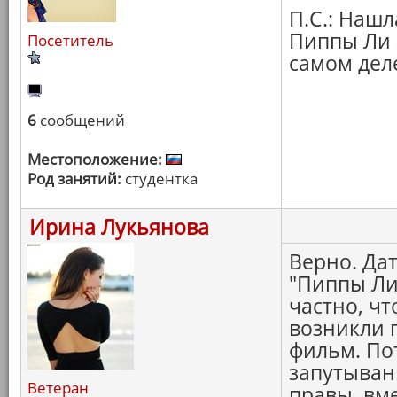
П.С.: Наш
Пиппы Ли -
Посетитель
самом дел
6
сообщений
Местоположение:
Род занятий:
студентка
Ирина Лукьянова
Верно. Да
"Пиппы Ли
частно, ч
возникли 
фильм. По
запутывани
Ветеран
правы, вме