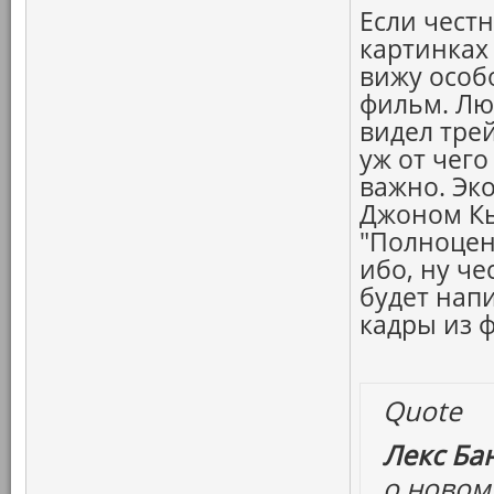
Если честн
картинках 
вижу особ
фильм. Лю
видел трей
уж от чего
важно. Эк
Джоном Кь
"Полноцен
ибо, ну че
будет нап
кадры из ф
Quote
Лекс Бан
о новом