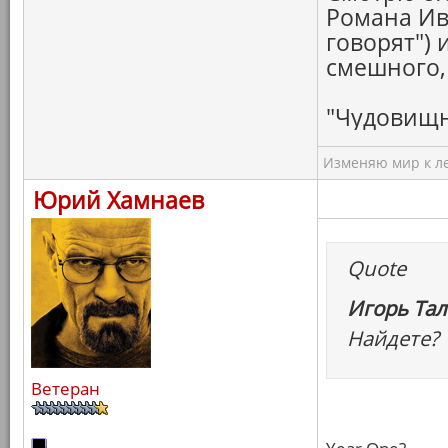
Романа Ив
говорят") 
смешного,
"Чудовищно
Изменяю мир к ле
Юрий Хамнаев
Quote
Игорь Тал
Найдете?
Ветеран