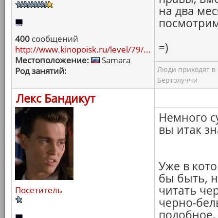
на два мес
посмотрим
400
сообщений
=)
http://www.kinopoisk.ru/level/79/...
Местоположение:
Samara
Люди приходят в к
Род занятий:
Бертолуччи
Лекс Бандикут
Немного с
вы итак зн
Уже в кото
бы быть, 
читать че
Посетитель
черно-бел
подобное,