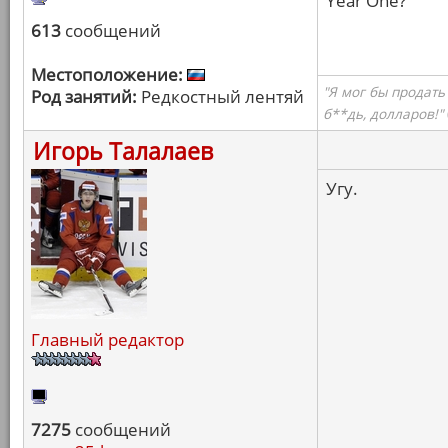
Year One?
613
сообщений
Местоположение:
"Я мог бы продать
Род занятий:
Редкостный лентяй
б**дь, долларов!"
Игорь Талалаев
Угу.
Главный редактор
7275
сообщений