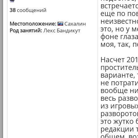
встречаетс
38
сообщений
еще по пов
неизвестно
Местоположение:
Сахалин
это, но у 
Род занятий:
Лекс Бандикут
фоне глаза
моя, так, 
Насчет 201
проститель
варианте, 
не потрати
вообще ни
весь разв
из игровых
разворото
это жутко 
редакции 
общем, во