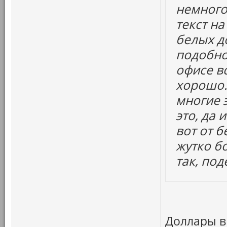
немного
текст н
белых д
подобно
офисе вс
хорошо. 
многие 
это, да 
вот от б
жутко бо
так, под
Доллары в 