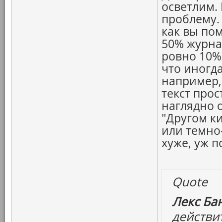
осветлим.
проблему. 
как вы по
50% журнал
ровно 10%.
что иногда
например,
текст про
наглядно о
"Другом к
или темно
хуже, уж п
Quote
Лекс Бан
действи