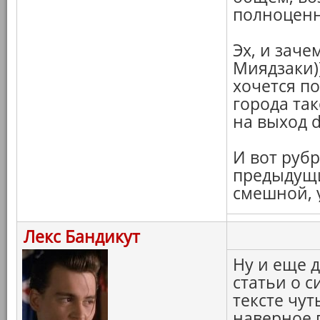
полноцен
Эх, и зач
Миядзаки)
хочется по
города так
на выход d
И вот рубр
предыдущи
смешной, 
Лекс Бандикут
Ну и еще 
статьи о с
тексте чу
наверное 