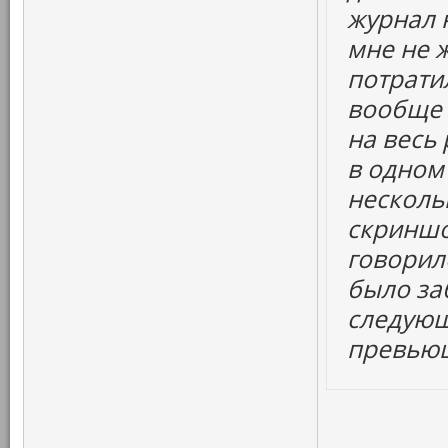
журнал 
мне не ж
потратил
вообще 
на весь
в одном
несколь
скриншот
говорил
было за
следующ
превью