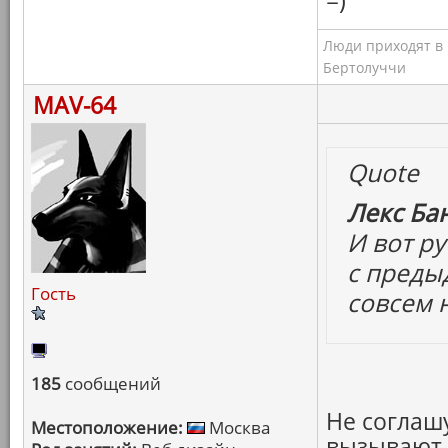
=)
Люди приходят в к
Бертолуччи
MAV-64
Quote
Лекс Бан
И вот р
с преды
Гость
совсем 
185
сообщений
Не соглашу
Местоположение:
Москва
вызывают