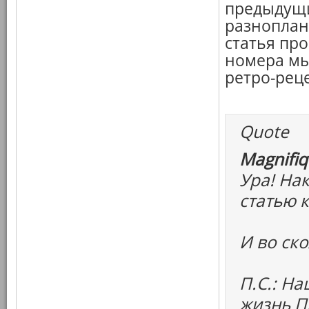
предыдущи
разноплан
статья про
номера мы
ретро-рец
Quote
Magnifiq
Ура! На
статью к
И во ск
П.С.: Н
жизнь П