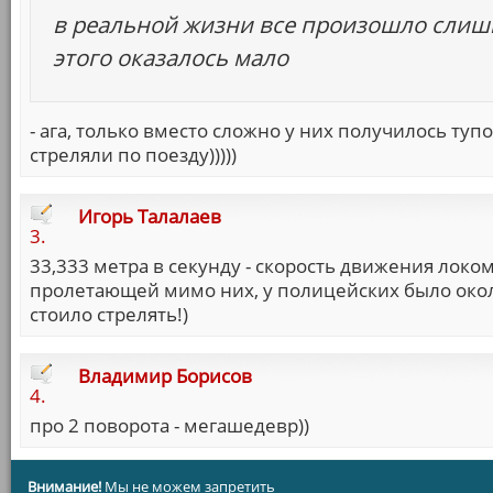
в реальной жизни все произошло слишк
этого оказалось мало
- ага, только вместо сложно у них получилось туп
стреляли по поезду)))))
Игорь Талалаев
3.
33,333 метра в секунду - скорость движения локомо
пролетающей мимо них, у полицейских было около
стоило стрелять!)
Владимир Борисов
4.
про 2 поворота - мегашедевр))
Внимание!
Мы не можем запретить