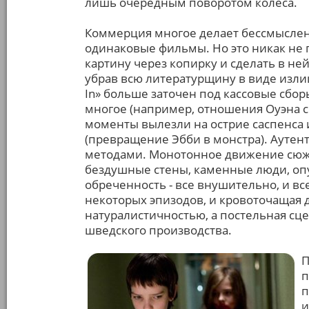
лишь очередным поворотом колеса.
Коммерция многое делает бессмыслен
одинаковые фильмы. Но это никак не
картину через копирку и сделать в не
убрав всю литературщину в виде изли
In» больше заточен под кассовые сбор
многое (например, отношения Оуэна с
моменты вылезли на острие саспенса
(превращение Эбби в монстра). Ауте
методами. Монотонное движение сюже
бездушные стены, каменные люди, оп
обреченность - все внушительно, и вс
некоторых эпизодов, и кровоточащая 
натуралистичностью, а постельная сц
шведского производства.
П
п
п
и