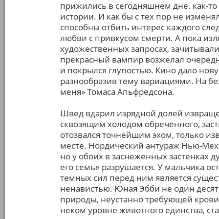
прижились в сегодняшнем дне. как-то 
истории. И как бы с тех пор не измен
способны отбить интерес каждого сле
любви с привкусом смерти. А пока и
художественных запросах, зачитывали
прекрасный вампир возжелал очеред
и покрылся глупостью. Кино дало нов
разнообразив тему вариациями. На бе
меня» Томаса Апьфредсона.
Швед вдарил изрядной долей извраще
сквозящим холодом обреченного, заст
отозвался точнейшим эхом, только из
месте. Нордический антураж Нью-Мехи
но у обоих в заснеженных застенках д
его семья разрушается. У мальчика о
темных сил перед ним является сущес
ненавистью. Юная Эбби не один десят
природы, неустанно требующей крови.
неком уровне животного единства, ста