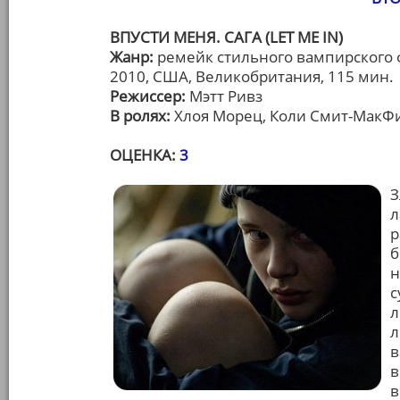
ВПУСТИ МЕНЯ. САГА (LET ME IN)
Жанр:
ремейк стильного вампирского
2010, США, Великобритания, 115 мин.
Режиссер:
Мэтт Ривз
В ролях:
Хлоя Морец, Коли Смит-МакФи
ОЦЕНКА:
3
З
л
р
б
н
с
л
л
в
в
в