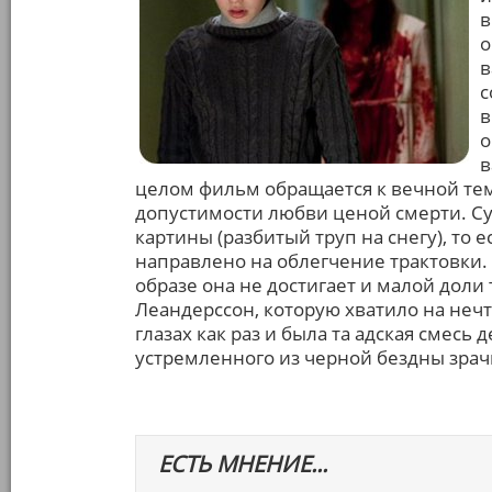
в
о
в
с
в
о
в
целом фильм обращается к вечной теме
допустимости любви ценой смерти. Су
картины (разбитый труп на снегу), то е
направлено на облегчение трактовки. В
образе она не достигает и малой доли
Леандерссон, которую хватило на нечт
глазах как раз и была та адская смесь
устремленного из черной бездны зрач
ЕСТЬ МНЕНИЕ...