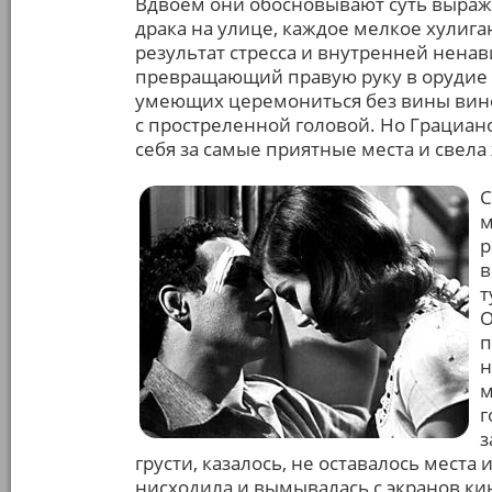
Вдвоем они обосновывают суть выраже
драка на улице, каждое мелкое хулига
результат стресса и внутренней ненав
превращающий правую руку в орудие 
умеющих церемониться без вины вино
с простреленной головой. Но Грациано
себя за самые приятные места и свел
С
м
р
в
т
О
п
н
м
г
з
грусти, казалось, не оставалось места
нисходила и вымывалась с экранов ки