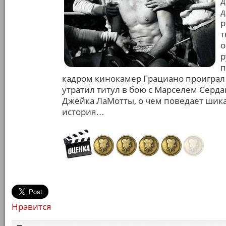
д
д
р
т
о
р
п
кадром кинокамер Грациано проиграл 
утратил титул в бою с Марселем Сер
Джейка ЛаМотты, о чем поведает шика
история…
Нравится