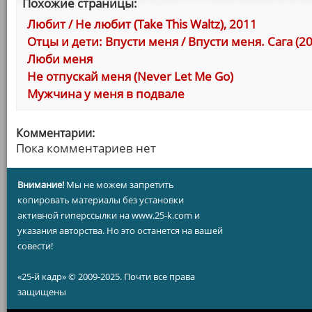
Похожие страницы:
Любит / Не любит (Take This Waltz), 2011
Отцы и дети: Впусти меня / Впусти меня. Сага (2
Люби меня
Не отпускай меня (Never Let Me Go)
Мужчина у меня в подвале
Комментарии:
Пока комментариев нет
Внимание!
Мы не можем запретить
копировать материалы без установки
активной гиперссылки на www.25-k.com и
указания авторства. Но это останется на вашей
совести!
«25-й кадр» © 2009-2025. Почти все права
защищены