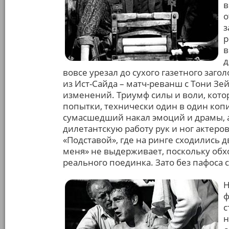
в
о
з
р
в
д
вовсе урезал до сухого газетного заго
из Ист-Сайда – матч-реванш с Тони Зей
изменений. Триумф силы и воли, кото
попытки, технически один в один коп
сумасшедший накал эмоций и драмы, а
дилетантскую работу рук и ног актеро
«Подставой», где на ринге сходились д
меня» не выдерживает, поскольку об
реального поединка. Зато без пафоса
Н
ф
с
н