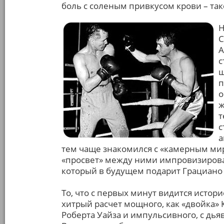
боль с соленым привкусом крови – так
Н
С
А
с
ш
п
о
ж
т
с
а
тем чаще знакомился с «камерным ми
«просвет» между ними импровизирова
который в будущем подарит Грациано 
То, что с первых минут видится истор
хитрый расчет мощного, как «двойка»
Роберта Уайза и импульсивного, с дья