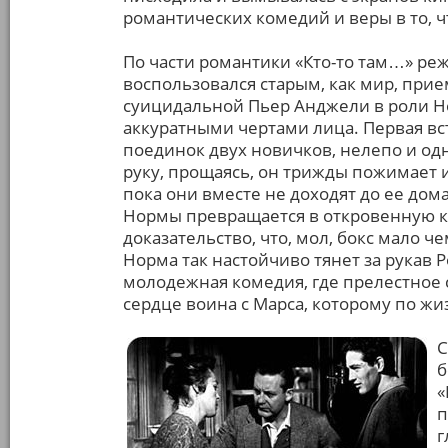
романтических комедий и веры в то, чт
По части романтики «Кто-то там…» реж
воспользовался старым, как мир, при
суицидальной Пьер Анджели в роли Н
аккуратными чертами лица. Первая вст
поединок двух новичков, нелепо и о
руку, прощаясь, он трижды пожимает и
пока они вместе не доходят до ее дома
Нормы превращается в откровенную к
доказательство, что, мол, бокс мало ч
Норма так настойчиво тянет за рукав 
молодежная комедия, где прелестное 
сердце воина с Марса, которому по ж
С
б
«
п
г