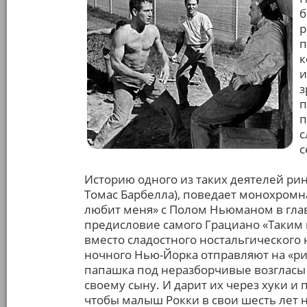
б
р
п
к
и
з
п
п
с
с
Историю одного из таких деятелей рин
Томас Барбелла), поведает монохромна
любит меня» с Полом Ньюманом в гла
предисловие самого Грациано «Таким 
вместо сладостного ностальгического
ночного Нью-Йорка отправляют на «ри
папашка под неразборчивые возгласы
своему сыну. И дарит их через хуки и
чтобы малыш Рокки в свои шесть лет н