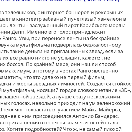
а из телеящиков, с интернет-баннеров и рекламных
шает в кинотеатр забавный пучеглазый хамелеон в
ырь ленты – заслуженный пират Карибского моря и
нни Депп. Именно его голос принадлежит
 Ранго. Увы, при переносе ленты на бескрайние
звучка мультфильма подверглась безжалостному
тить такие деньги на приглашенных звезд, если за
их все равно никто не услышит, кажется, не
их боссов. По крайней мере, они нашли способ
в максимум, а потому в чертах Ранго явственно
заметить, что это далеко не первый фильм,
дки и жесты звездных личностей. Создается стойкое
й мультфильм, носящий гордое словосочетание «3D»,
иглашенной звездой, а лучше сразу несколькими.
дных голосах, невольно приходит на ум зеленокожий
рек» мог похвастаться участием Майка Майерса,
позднее к ним присоединился Антонио Бандерас.
а приглашения в проекты знаменитостей стала
о. Хотите подробностей? Что ж, не самый плохой