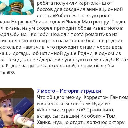
ребята получили карт-бланш от
боссов для создания анимационной
ленты «Роботы». Главную роль
Родни Нержавейкина отдали
Эвану Макгрегору
. Глядя
ул жизнь, на ум скорее приходит образ известного в
едая Оби Ван Кеноби, нежели поэта-романтика из
твие волосяного покрова на металле больше роднит
настолько навязчив, что проходит с нами через весь
наши догадки об истинной душе Родни, в одном из
лосом Дарта Вейдера: «Я чувствую в нем силу!» И ра
 в Родни защитника вселенной, то нам было бы
ь его.
7 место – История игрушки
Что общего между Форрестом Гампо
и кареглазым ковбоем Вуди из
«Истории игрушек»? Правильно,
актер, сыгравший их обоих –
Том
Хэнкс
. Нужно отдать должное актеру,