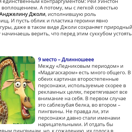
я единственным контраргументом: Рей Уинстон
 воплощением. А потому, мы с легкой совестью
Анджелину Джоли
, исполнившую роль
ищ. И пусть облик и пластика героини явно
гуры, даже в таком виде Джоли сохраняет природны
 начинаешь верить, что перед этим суккубом устоять
9 место – Длинношеее
Между «Ледниковым периодом» и
«Мадагаскаром» есть много общего. В
обеих картинах второстепенные
персонажи, используемые скорее в
рекламных целях, перетягивают все
внимание на себя. В первом случае
это саблезубая белка, во втором –
пингвины. Не правда ли, эти
персонажи давно стали именами
нарицательными. И отдать бы
вым пингвинам, но, к сожалению, их голоса в