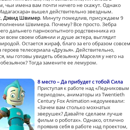
, чьи имена вам почти ничего не скажут. Однако
Мадагаскара» вышел действительно звездным.
к,
Дэвид Швимер
. Минуту помедлив, присуждаем 9
полнении Швимера. Почему? Все просто. Зебра
оего дальнего парнокопытного родственника из
при всем своем обаянии и душе актера, выглядит
иродой. Остается жираф, благо за его образом совсе
з героев телесериала «Друзья». Действительно,
тся, мы готовы увидеть обезьянку Марселя у него на
т обезьянок? Тогда замените ее лемуром.
8 место – Да прибудет с тобой Сила
Приступая к работе над «Ледниковым
периодом», аниматоры из Twentieth
Century Fox Animation недоумевали:
«Зачем вам столько мохнатых
зверушек? Давайте сделаем лучше
фильм о роботах». Однако, отлично
проявив себя в работе над проектом,