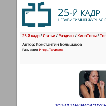
25-й кадр
/
Статьи
/
Разделы
/
КиноТопы
/
Топ
Автор: Константин Большаков
Разместил:
Игорь Талалаев
ТОП-10 ТАНДЕМОВ "МУЛЬТ