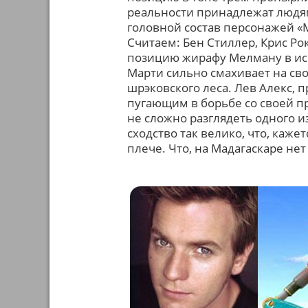
реальности принадлежат людям
головной состав персонажей «
Считаем: Бен Стиллер, Крис Ро
позицию жирафу Мелману в ис
Марти сильно смахивает на св
шрэковского леса. Лев Алекс, 
пугающим в борьбе со своей пр
не сложно разглядеть одного и
сходство так велико, что, каже
плече. Что, на Мадагаскаре не