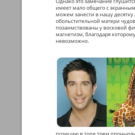
Однако это замечание глушитс
имеет мало общего с экранным
можем занести в нашу десятку
обольстительной матери чудов
позаимствованы у восковой фи
магнетизм, благодаря которому
невозможно.
позицию в топе трем пронырли