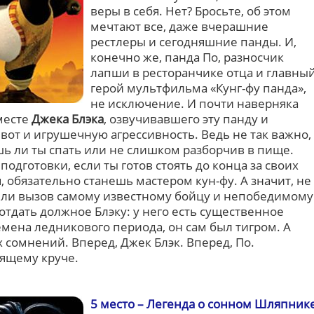
веры в себя. Нет? Бросьте, об этом
мечтают все, даже вчерашние
рестлеры и сегодняшние панды. И,
конечно же, панда По, разносчик
лапши в ресторанчике отца и главны
герой мультфильма «Кунг-фу панда»,
не исключение. И почти наверняка
месте
Джека Блэка
, озвучивавшего эту панду и
т и игрушечную агрессивность. Ведь не так важно,
шь ли ты спать или не слишком разборчив в пище.
подготовки, если ты готов стоять до конца за своих
, обязательно станешь мастером кун-фу. А значит, не
 ли вызов самому известному бойцу и непобедимому
 отдать должное Блэку: у него есть существенное
емена ледникового периода, он сам был тигром. А
х сомнений. Вперед, Джек Блэк. Вперед, По.
оящему круче.
5 место – Легенда о сонном Шляпник