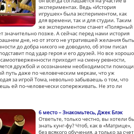
он всегда соглашается на участие в
экспериментах. Ведь «История
игрушек» была экспериментом, как
для времени, так и для студии. Таким
же экспериментом станет «Полярный
дет значительно позже. А сейчас перед нами история
рашнем дне, но от этого не утратившей желания быт
ности до добра никого не доводило, об этом писал
подставит под удар героя и его друзей. Но все хорошо
о самоотверженности приходит на смену ревности,
яется дружбой и осознанием необходимости помощи
й путь даже по человеческим меркам, что уж
юдая за игрой Тома, невольно забываешь о том, что
ешь ей по-человечески сопереживать. Не это ли
6 место – Знакомьтесь, Джек Блэк
Ответьте, только честно, вы хотели б
знать кунг-фу? Чтоб, как в «Матрице»,
без всякого обучения, а только за счет