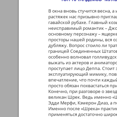
В окна вновь стучится весна, 
растяжек нас призывно пригла
гавайской рубахе. Главный коз
неисправимый романтик – Джо
основному персонажу – ящерке
просторы нашей родины, вся о
дубляжу. Вопрос стоило ли тра
границей Соединенных Штатов 
особенно волновал голливудск
выжать из актеров и аниматоро
проступает лицо Деппа. Стоит 
эксплуатирующий мимику, пова
впечатление, что почти кажды
просто обязан похвастаться пр
Конечно, при разговоре о звез
великан Шрек. Ведь именно «Ш
Эдди Мерфи, Кэмерон Диаз, а 
Именно после «Шрека» практик
применяться достаточно широк