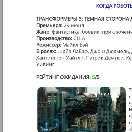
КОГДА РОБО
ТРАНСФОРМЕРЫ 3: ТЕМНАЯ СТОРОНА Л
Премьера:
29 июня
Жанр:
фантастика, боевик, приключен
Производство:
США
Режиссер:
Майкл Бэй
В ролях:
Шайа ЛаБаф, Джош Дюамель, Д
Хантингтон-Уайтли, Патрик Демпси, Ке
Уивинг
РЕЙТИНГ ОЖИДАНИЯ:
5
/5
Т
с
ч
Н
ч
п
«