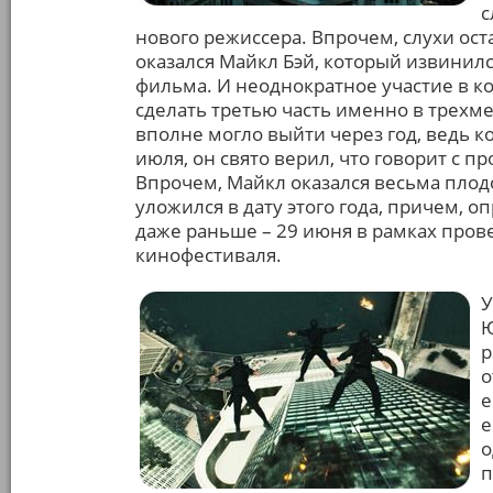
с
нового режиссера. Впрочем, слухи ост
оказался Майкл Бэй, который извинилс
фильма. И неоднократное участие в к
сделать третью часть именно в трехм
вполне могло выйти через год, ведь к
июля, он свято верил, что говорит с п
Впрочем, Майкл оказался весьма плод
уложился в дату этого года, причем,
даже раньше – 29 июня в рамках пров
кинофестиваля.
У
Ю
р
о
е
е
о
п