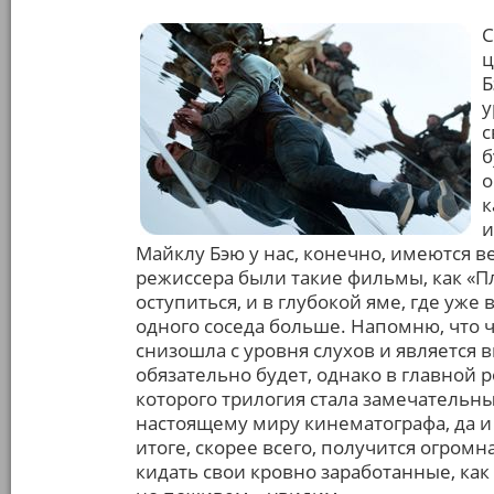
С
ц
Б
у
с
б
о
к
и
Майклу Бэю у нас, конечно, имеются 
режиссера были такие фильмы, как «Пл
оступиться, и в глубокой яме, где уже
одного соседа больше. Напомню, что 
снизошла с уровня слухов и является
обязательно будет, однако в главной
которого трилогия стала замечательны
настоящему миру кинематографа, да и 
итоге, скорее всего, получится огром
кидать свои кровно заработанные, как