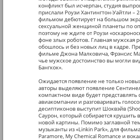
конфликт был исчерпан, студия выпров
прислали Роузи Хантингтон-Уайтли – 
фильмом дебютирует на большом экра
сексуальной женщиной планеты по оп
поэтому не ждите от Роузи «оскаронос
фоне злых роботов. Главная мужская р
обошлось и без новых лиц в кадре. Пр
фильме Джона Малковича, Фрэнсис Ма
чье мужское достоинство вы могли ви
Бангкок».
Ожидается появление не только новых 
авторы выделяют появление Сентинела 
компактном виде будет представлять
авиакомпании и разговаривать голосо
десиптиконов выступит Шоквэйв (Shoc
Саурон, который собирается крушить в
новой картины. Помимо заглавной тем
музыканты из «Linkin Park», для фильм
Paramore, My Chemical Romance и вока