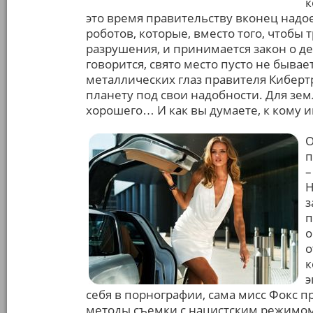
к
это время правительству вконец надое
роботов, которые, вместо того, чтобы 
разрушения, и принимается закон о д
говорится, свято место пусто не быва
металлических глаз правителя Киберт
планету под свои надобности. Для зем
хорошего… И как вы думаете, к кому и
О
п
–
Н
з
п
о
о
к
э
себя в порнографии, сама мисс Фокс п
методы съемки с нацистским режимом, 