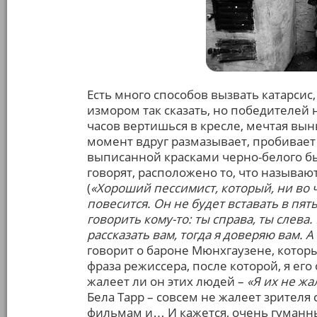
Есть много способов вызвать катарсис
измором так сказать, но победителей н
часов вертишься в кресле, мечтая вын
момент вдруг размазывает, пробивает 
выписанной красками черно-белого быта
говорят, расположено то, что называю
(
«Хороший пессимист, который, ни во 
повесится. Он не будет вставать в пят
говорить кому-то: ты справа, ты слева.
рассказать вам, тогда я доверяю вам. А
говорит о бароне Мюнхгаузене, которы
фраза режиссера, после которой, я его
жалеет ли он этих людей –
«Я их не жа
Бела Тарр – совсем не жалеет зрите
фильмам и… И кажется, очень гуманн