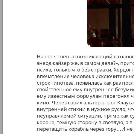
На естественно возникающий в голове в
энерджайзер же, в самом деле?», прит
психа, только что без справки, Херц
впечатление человека исключительно с
строк гипотеза, появилась как раз посл
свойственное ему внутреннее безумие
ему известным формулам перегонял ч
кино. Через своих альтер-эго от Клау
внутренней стихии в нужное русло, ч
неуправляемой ситуации, прямо как с
короче, темную сторону в светлую, а в
перетащить корабль через гору…И не т