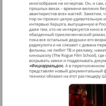
многообразие не исчерпав. Он, и сам, 
прошлых веках – времени великих без
авантюристов всех мастей. Заметим, чт
пор он прожил целую удивительную и
интервью Херцога, выпущенную в Росс
даже тем, кто не интересуется кино в 
обалденный приключенческий роман. А
пока все остальные дедушки его возра
радикулита и не слезают с дивана пе
фильмы, не любит ТВ и рекламу, нам
киношколу (The Rogue Film School), гд
вскрывать замки и подделывать докум
«Фицкарральдо»
). А в переполненном
представлял новый документальный
техники облазил на этот раз пещеру 