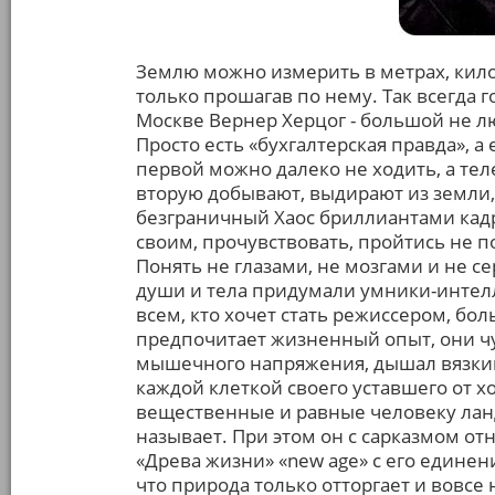
Землю можно измерить в метрах, кило
только прошагав по нему. Так всегда г
Москве Вернер Херцог - большой не лю
Просто есть «бухгалтерская правда», а 
первой можно далеко не ходить, а тел
вторую добывают, выдирают из земли,
безграничный Хаос бриллиантами кадр
своим, прочувствовать, пройтись не п
Понять не глазами, не мозгами и не 
души и тела придумали умники-интелле
всем, кто хочет стать режиссером, бо
предпочитает жизненный опыт, они чуж
мышечного напряжения, дышал вязким
каждой клеткой своего уставшего от х
вещественные и равные человеку ланд
называет. При этом он с сарказмом от
«Древа жизни» «new age» с его единен
что природа только отторгает и вовсе