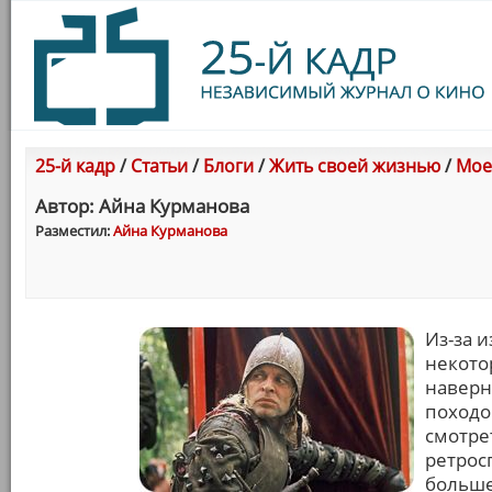
25-й кадр
/
Статьи
/
Блоги
/
Жить своей жизнью
/
Мое
Автор: Айна Курманова
Разместил:
Айна Курманова
Из-за 
некото
наверн
походо
смотре
ретрос
больше