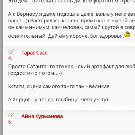
Это действительно очень дискомфортно смотреть, 
А к Вернеру я даже подошла даже, взяла у него а
ваще...)) Растерялась конеш, прямо как к живой ле
он как минимум, как человек, самый крутой в со
офигительный. Дай ему короче, Бог здоровья.
Тарас Сасс
4.
Просто Сатантанго это как некий артефакт для лю
гордости-то потом...-)
Кстати, сцена самого танго там - великая.
А Херцог ну это да, глыбище, чего уж тут.
Айна Курманова
5.