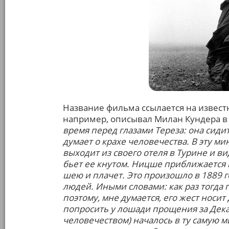
Название фильма ссылается на известн
например, описывал Милан Кундера в
время перед глазами Тереза: она сидит
думает о крахе человечества. В эту м
выходит из своего отеля в Турине и в
бьет ее кнутом. Ницше приближается к
шею и плачет. Это произошло в 1889 г
людей. Иными словами: как раз тогда
поэтому, мне думается, его жест нос
попросить у лошади прощения за Декар
человечеством) началось в ту самую м