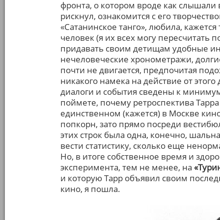
фронта, о котором вроде как слышали в
рискнул, ознакомится с его творчест
«Сатанинское танго», любила, кажется
человек (я их всех могу пересчитать по
придавать своим детищам удобные ин
нечеловеческие хронометражи, долги
почти не двигается, предпочитая подож
никакого намека на действие от этого 
диалоги и события сведены к минимум
поймете, почему ретроспектива Тарра
единственном (кажется) в Москве кин
попкорн, зато прямо посреди вестибюл
этих строк была одна, конечно, шальна
вести статистику, сколько еще ненорм
Но, в итоге собственное время и здор
эксперимента, тем не менее, на
«Тури
и которую Тарр объявил своим послед
кино, я пошла.