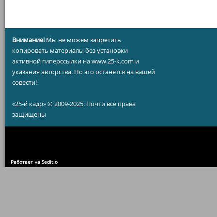
Внимание!
Мы не можем запретить
копировать материалы без установки
активной гиперссылки на www.25-k.com и
указания авторства. Но это останется на вашей
совести!
«25-й кадр» © 2009-2025. Почти все права
защищены
Работает на Seditio