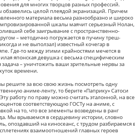
овения для многих творцов разных профессий.
ы обзавелись целой плеядой экранизаций. Причем
авленного материала весьма разнообразно и широко
 импровизированной шкалы маячит серьезный Нолан,
оливший себе заигрывание с пространственно-
угом – методично погружается в пучину треш-
никогда и не выползал) известный кочегар в
япе. Где-то между этими крайностями мечется в
илая японская девушка с весьма специфическим
я задача – уничтожить ваши зрительные нервы за
жуток времени.
вы решите за всю свою жизнь посмотреть одну
твенную аниме-ленту, то берите «Паприку» Сатоси
 Эту работу по праву можно считать эталонной, на все
роцентов соответствующую ГОСТу на аниме, с
вкой на то, что все элементы возведены в ранг
да. Мы врываемся в сердцевину истории, словно
ль, опоздавший на киносеанс, с трудом разбираемся 
сплетениях взаимоотношений главных героев