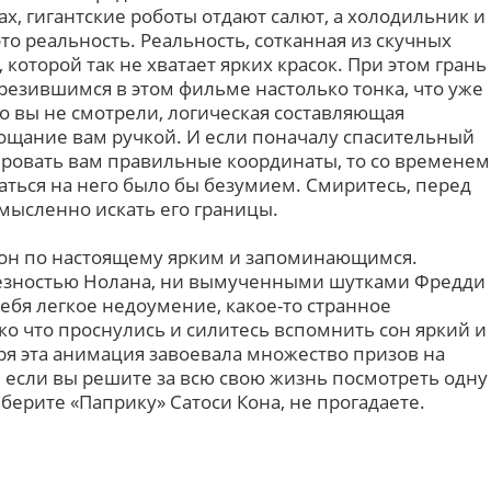
ах, гигантские роботы отдают салют, а холодильник и
 это реальность. Реальность, сотканная из скучных
 которой так не хватает ярких красок. При этом грань
езившимся в этом фильме настолько тонка, что уже
о вы не смотрели, логическая составляющая
ощание вам ручкой. И если поначалу спасительный
ровать вам правильные координаты, то со временем
аться на него было бы безумием. Смиритесь, перед
смысленно искать его границы.
ь сон по настоящему ярким и запоминающимся.
рьезностью Нолана, ни вымученными шутками Фредди
себя легкое недоумение, какое-то странное
ько что проснулись и силитесь вспомнить сон яркий и
я эта анимация завоевала множество призов на
, если вы решите за всю свою жизнь посмотреть одну
берите «Паприку» Сатоси Кона, не прогадаете.