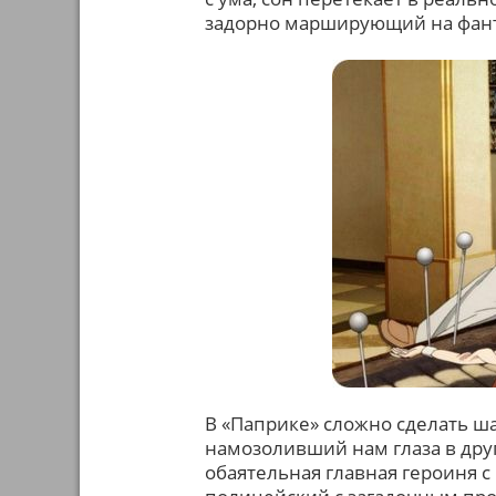
задорно марширующий на фан
В «Паприке» сложно сделать ша
намозоливший нам глаза в друг
обаятельная главная героиня 