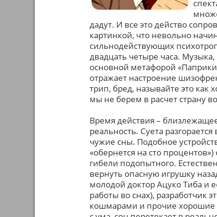
спект
множе
дадут. И все это действо сопр
картинкой, что невольно начи
сильнодействующих психотропн
двадцать четыре часа. Музыка,
основной метафорой «Паприки»
отражает настроение шизофрен
трип, бред, называйте это как 
мы не берем в расчет страну в
Время действия – близлежащее
реальность. Суета разгорается
чужие сны. Подобное устройст
«обернется на сто процентов»
гибели подопытного. Естествен
вернуть опасную игрушку наза
молодой доктор Ацуко Тиба и е
работы во снах), разработчик 
кошмарами и прочие хорошие л
с ума, сон перетекает в реальн