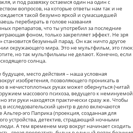
акля, и под развязку остаемся один на один с
ством вопросов, на которые ответы нам так и не
овождается такой безумно яркой и сумасшедшей
наешь перебирать в голове названия
ых препаратов, что ты употребил за последние
 играющая фоном, только закрепляет эффект. Не зря
 становится безумный парад. Он как ничто другое
ии окружающего мира. Это не мультфильм, это глюк
хотите, но так мультфильмы не делают. Конечно, если
осходящего солнца.
 будущее, место действия – наша условная
 вокруг изобретения, позволяющего проникать в
во в нечистоплотных руках может обернуться (читай
) оружием массового психоза, ведущего к неминуемой
но эти руки находятся практически сразу же. Чтобы
д в исследовательский центр в дело включаются
е Альтер-эго Паприка (проекция, созданная для
этого устройства, детектив, страдающий ночными
юди. А тем временем мир вокруг начинает сходить
ость, грозя превратить будни в единый поток безумия