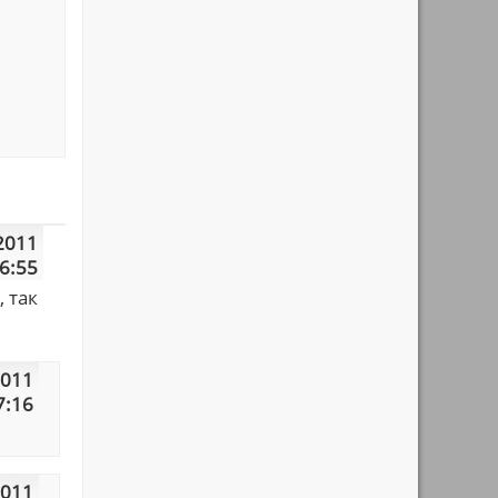
2011
6:55
 так
2011
7:16
2011