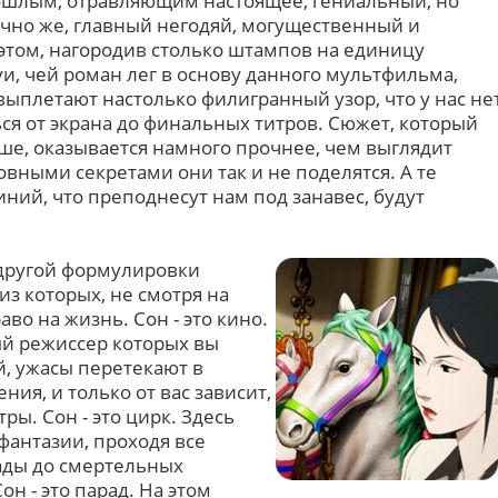
ошлым, отравляющим настоящее, гениальный, но
чно же, главный негодяй, могущественный и
том, нагородив столько штампов на единицу
уи, чей роман лег в основу данного мультфильма,
ыплетают настолько филигранный узор, что у нас не
ся от экрана до финальных титров. Сюжет, который
ше, оказывается намного прочнее, чем выглядит
овными секретами они так и не поделятся. А те
ний, что преподнесут нам под занавес, будут
 другой формулировки
из которых, не смотря на
во на жизнь. Сон - это кино.
ый режиссер которых вы
й, ужасы перетекают в
я, и только от вас зависит,
ры. Сон - это цирк. Здесь
фантазии, проходя все
ады до смертельных
н - это парад. На этом