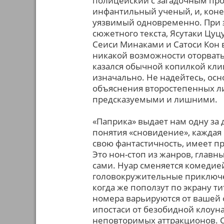
полицейский с загадочным пр
инфантильный ученый, и, коне
уязвимый одновременно. При э
сюжетного текста, Ясутаки Цуц
Сеиси Минаками и Сатоси Кон в
никакой возможности оторвать
казался обычной копилкой кли
изначально. Не надейтесь, осн
объяснения второстепенных ли
предсказуемыми и лишними.
«Паприка» выдает нам одну за
понятия «сновидение», каждая 
свою фантастичность, имеет пра
Это нон-стоп из жанров, главн
сами. Нуар сменяется комедие
головокружительные приключени
когда же поползут по экрану тит
номера варьируются от вашей 
ипостаси от безобидной клоун
неповторимых аттракционов. Со