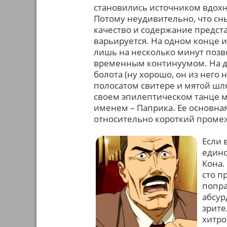
становились источником вдохн
Потому неудивительно, что сн
качество и содержание предст
варьируется. На одном конце
лишь на несколько минут позв
временным континуумом. На др
болота (ну хорошо, он из него 
полосатом свитере и мятой шл
своем эпилептическом танце м
именем – Паприка. Ее основна
относительно короткий проме
Если 
единс
Кона.
сто п
попра
абсур
зрите
хитро