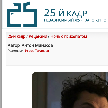
25-й кадр
/
Рецензии
/
Ночь с психопатом
Автор: Антон Минасов
Разместил:
Игорь Талалаев