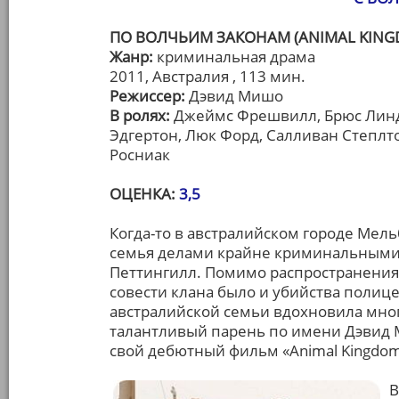
ПО ВОЛЧЬИМ ЗАКОНАМ (ANIMAL KING
Жанр:
криминальная драма
2011, Австралия , 113 мин.
Режиссер:
Дэвид Мишо
В ролях:
Джеймс Фрешвилл, Брюс Линд
Эдгертон, Люк Форд, Салливан Степлт
Росниак
ОЦЕНКА:
3,5
Когда-то в австралийском городе Мель
семья делами крайне криминальными 
Петтингилл. Помимо распространения 
совести клана было и убийства полиц
австралийской семьи вдохновила мног
талантливый парень по имени Дэвид 
свой дебютный фильм «Animal Kingdom
В