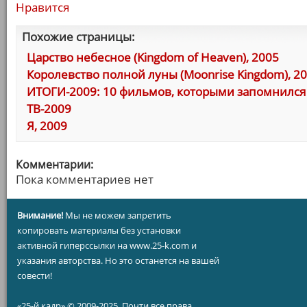
Нравится
Похожие страницы:
Царство небесное (Kingdom of Heaven), 2005
Королевство полной луны (Moonrise Kingdom), 2
ИТОГИ-2009: 10 фильмов, которыми запомнился 
ТВ-2009
Я, 2009
Комментарии:
Пока комментариев нет
Внимание!
Мы не можем запретить
копировать материалы без установки
активной гиперссылки на www.25-k.com и
указания авторства. Но это останется на вашей
совести!
«25-й кадр» © 2009-2025. Почти все права