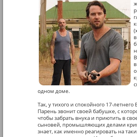
ж
р
г
к
(
в
б
н
В
в
о
к
с
одном доме.
Так, у тихого и спокойного 17-летнего
Парень звонит своей бабушке, с котор
чтобы забрать внука и приютить в свое
сыновей, промышляющих делами крим
знает, как именно реагировать на так