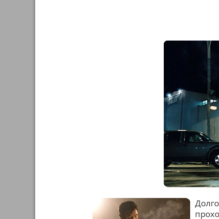
Долго
прохо