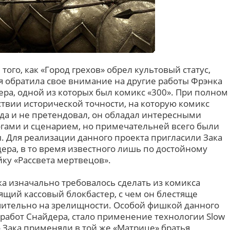
 того, как «Город грехов» обрел культовый статус,
я обратила свое внимание на другие работы Фрэнка
ра, одной из которых был комикс «300». При полном
ствии исторической точности, на которую комикс
да и не претендовал, он обладал интересными
гами и сценарием, но примечательней всего были
. Для реализации данного проекта пригласили Зака
ера, в то время известного лишь по достойному
ку «Рассвета мертвецов».
ка изначально требовалось сделать из комикса
ящий кассовый блокбастер, с чем он блестяще
чительно на зрелищности. Особой фишкой данного
 работ Снайдера, стало применение технологии Slow
о Зака применяли в той же «Матрице» братья