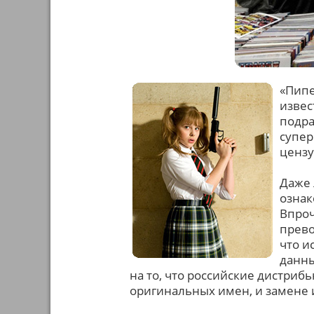
«Пипе
извес
подра
супер
цензу
Даже 
ознак
Впроч
прево
что и
данны
на то, что российские дистри
оригинальных имен, и замене 