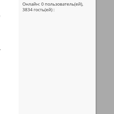
Онлайн: 0 пользователь(ей),
3834 гость(ей) :
е
–