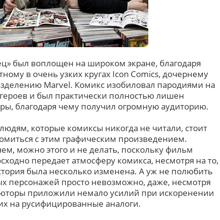
ц» был воплощен на широком экране, благодаря
тному в очень узких кругах Icon Comics, дочернему
зделению Marvel. Комикс изобиловал пародиями на
героев и был практически полностью лишен
ры, благодаря чему получил огромную аудиторию.
людям, которые комиксы никогда не читали, стоит
омиться с этим графическим произведением.
ем, можно этого и не делать, поскольку фильм
сходно передает атмосферу комикса, несмотря на то,
стория была несколько изменена. А уж не полюбить
х персонажей просто невозможно, даже, несмотря
бьюторы приложили немало усилий при искоренении
их на русифицированные аналоги.