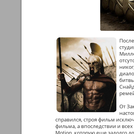
После
студи
Милле
отсут
никог
диало
битвы
Снайд
ремей
От За
насто
справился, строя фильм исклю
фильма, а впоследствии и всех
Motion, которую еще задолго д