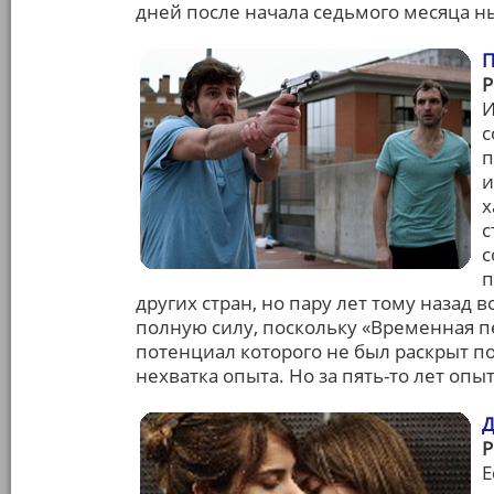
дней после начала седьмого месяца н
И
с
п
и
х
с
с
п
других стран, но пару лет тому назад 
полную силу, поскольку «Временная п
потенциал которого не был раскрыт по
нехватка опыта. Но за пять-то лет опы
Д
Е