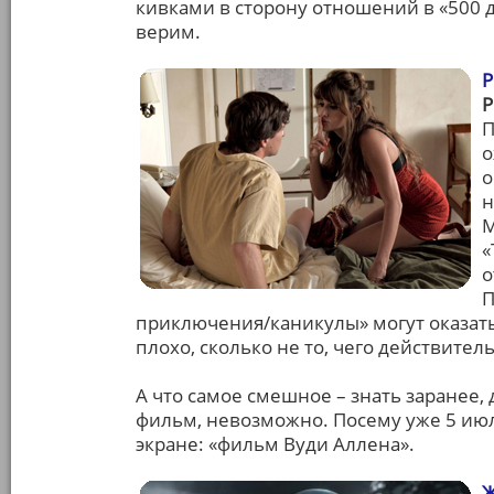
кивками в сторону отношений в «500 д
верим.
П
о
о
н
М
«
о
П
приключения/каникулы» могут оказать
плохо, сколько не то, чего действител
А что самое смешное – знать заранее,
фильм, невозможно. Посему уже 5 июл
экране: «фильм Вуди Аллена».
Ж