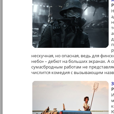
Н
а
н
т
а
д
п
р
нескучная, но опасная, ведь для финс
небо» – дебют на больших экранах. А 
сумасбродным работам не представляе
числится комедия с вызывающим назв
З
И
м
к
Ю