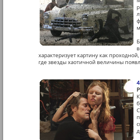
М
р
л
ф
м
Б
в
характеризует картину как проходной
где звезды хаотичной величины появля
4
К
б
С
п
с
д