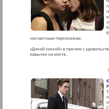
п
п
п
е
л
б
б
несчастным персонажам.
«Дикой киской» в прочем с удовольст
кавычки на месте.
Т
п
п
С