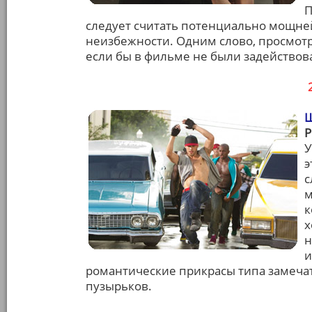
П
следует считать потенциально мощне
неизбежности. Одним слово, просмот
если бы в фильме не были задействов
Ш
У
э
с
м
к
х
н
и
романтические прикрасы типа замеча
пузырьков.