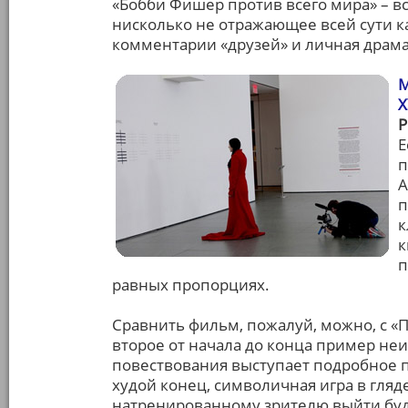
«Бобби Фишер против всего мира» – в
нисколько не отражающее всей сути ка
комментарии «друзей» и личная драма 
М
Е
п
А
п
к
к
п
равных пропорциях.
Сравнить фильм, пожалуй, можно, с «П
второе от начала до конца пример неи
повествования выступает подробное по
худой конец, символичная игра в гляд
натренированному зрителю выйти буд