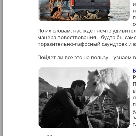
и
н
п
с
По их словам, нас ждет нечто удивите
манера повествования – будто бы само
поразительно-пафосный саундтрек и
Пойдет ли все это на пользу – узнае
Б
П
в
с
п
у
з
т