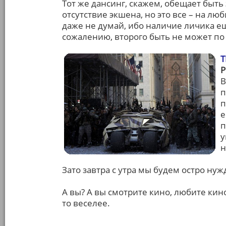
Тот же дансинг, скажем, обещает быт
отсутствие экшена, но это все – на люб
даже не думай, ибо наличие личика ещ
сожалению, второго быть не может по
Т
В
п
п
е
п
у
н
Зато завтра с утра мы будем остро нуж
А вы? А вы смотрите кино, любите кино
то веселее.