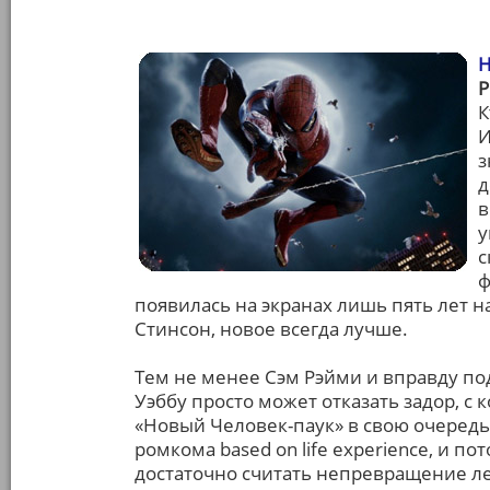
Н
К
И
з
д
в
у
с
ф
появилась на экранах лишь пять лет на
Стинсон, новое всегда лучше.
Тем не менее Сэм Рэйми и вправду под
Уэббу просто может отказать задор, с
«Новый Человек-паук» в свою очередь
ромкома based on life experience, и 
достаточно считать непревращение л