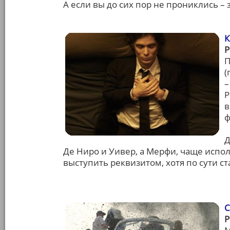
А если вы до сих пор не прониклись – 
К
П
(
–
Р
в
ф
Д
Де Ниро и Уивер, а Мерфи, чаще испо
выступить реквизитом, хотя по сути ст