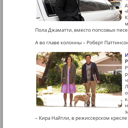
д
«
К
м
Пола Джаматти, вместо попсовых пес
А во главе колонны – Роберт Паттинсон
И
Р
р
ч
Л
о
к
н
з
– Кира Найтли, в режиссерском кресле