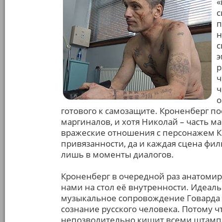
«
с
п
н
с
э
р
ч
ч
о
готового к самозащите. Кроненберг п
маргиналов, и хотя Николай – часть ма
вражеские отношения с персонажем Ка
привязанности, да и каждая сцена фи
лишь в моменты диалогов.
Кроненберг в очередной раз анатомир
нами на стол её внутренности. Идеал
музыкальное сопровождение Говарда
сознание русского человека. Потому чт
непозволительно кишит всеми штампа