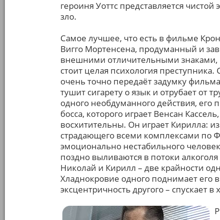
героиня Уоттс представляется чистой 
зло.
Самое лучшее, что есть в фильме Крон
Вигго Мортенсена, продуманный и зав
внешними отличительными знаками, в
стоит целая психология преступника. 
очень точно передаёт задумку фильм
тушит сигарету о язык и отрубает от т
одного необдуманного действия, его 
босса, которого играет Венсан Кассель
восхитительны. Он играет Кирилла: и
страдающего всеми комплексами по Ф
эмоционально нестабильного человека
поздно выливаются в потоки алкоголя
Николай и Кирилл – две крайности од
Хладнокровие одного поднимает его 
эксцентричность другого – спускает в 
Р