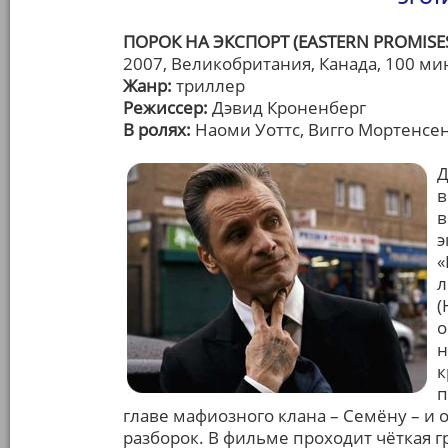
ПОРОК НА ЭКСПОРТ (EASTERN PROMISE
2007, Великобритания, Канада, 100 ми
Жанр:
триллер
Режиссер:
Дэвид Кроненберг
В ролях:
Наоми Уоттс, Вигго Мортенсен
Д
в
в
э
«
л
(
о
н
к
п
главе мафиозного клана – Семёну – и 
разборок. В фильме проходит чёткая г