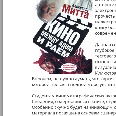
авторски
электрон
прочесть
иллюстрац
книгу без
современ
Данная с
глубокое
тестовог
нынешним
визуализ
Иллюстрац
Впрочем, не нужно думать, что карти
которой нельзя в полной мере уяснить
Студентам кинематографических вузов
Сведения, содержащиеся в книге, студ
Особенно скучно будет начинающим с
материала посвящена основам сценар