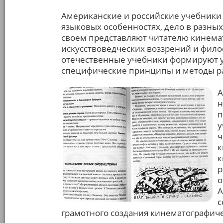
Американские и российские учебники п
языковых особенностях, дело в разны
своем представляют читателю кинемато
искусствоведческих воззрений и фил
отечественные учебники формируют у
специфические принципы и методы ра
А
н
п
у
ч
к
к
р
о
А
с
грамотного создания кинематографич