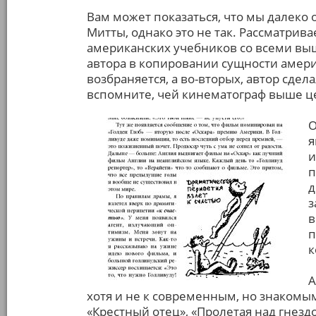
Вам может показаться, что мы далеко
Митты, однако это не так. Рассматрив
американских учебников со всеми в
автора в копировании сущности амери
возбраняется, а во-вторых, автор сдел
вспомните, чей кинематограф выше ц
О
я
и
п
д
з
в
п
к
А
хотя и не к современным, но знакомы
«Крестный отец», «Пролетая над гнездо