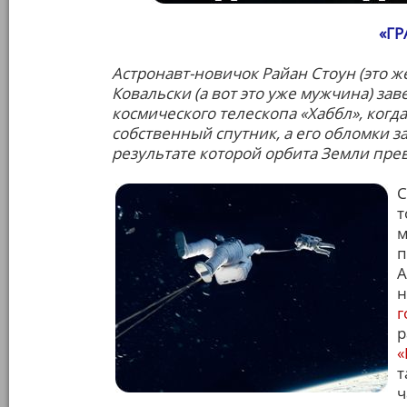
«Г
Астронавт-новичок Райан Стоун (это же
Ковальски (а вот это уже мужчина) за
космического телескопа «Хаббл», когд
собственный спутник, а его обломки 
результате которой орбита Земли пре
С
т
м
п
А
н
г
р
«
т
ч