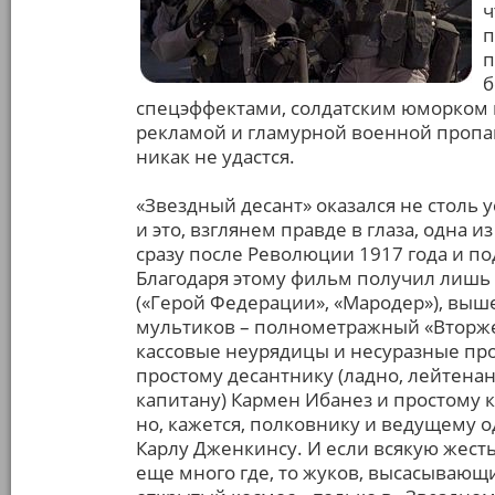
ч
п
п
б
спецэффектами, солдатским юморком 
рекламой и гламурной военной пропа
никак не удастся.
«Звездный десант» оказался не столь 
и это, взглянем правде в глаза, одна 
сразу после Революции 1917 года и по
Благодаря этому фильм получил лишь
(«Герой Федерации», «Мародер»), выше
мультиков – полнометражный «Вторже
кассовые неурядицы и несуразные пр
простому десантнику (ладно, лейтенан
капитану) Кармен Ибанез и простому 
но, кажется, полковнику и ведущему 
Карлу Дженкинсу. И если всякую жест
еще много где, то жуков, высасывающ