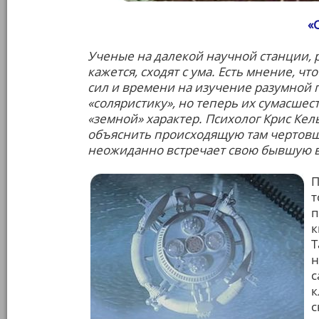
«
Ученые на далекой научной станции, 
кажется, сходят с ума. Есть мнение, чт
сил и времени на изучение разумной п
«соляристику», но теперь их сумасше
«земной» характер. Психолог Крис Кел
объяснить происходящую там чертовщин
неожиданно встречает свою бывшую 
П
т
п
к
Т
н
с
к
с