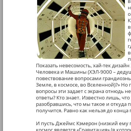
в
н
о
К
в
ф
г
г
в
п
Показать невесомость, хай-тек дизайн
Человека и Машины (ХЭЛ-9000 – дедуш
повествование вопросами грандиозных
Земле, в космосе, во Вселенной)?» Но
вопросы эти задает с экрана отнюдь не 
ответы? Кто знает. Известно лишь, что 
разобравшись, что мы такое и откуда 
получится. Равно как нельзя до конца 
И пусть Джеймс Кэмерон (низкий ему 
космос является «Гравитация» (в котор