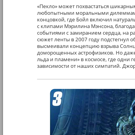
«Пекло» может похвастаться шикарны
любопытными моральными дилеммами
концовкой, где Бойл включил натурал
с клипами Мэрилина Мэнсона, благода
событиями с замиранием сердца, на ра
сюжет ленты в 2007 году подстегнул 
высмеивали концепцию взрыва Солнц
доморощенных астрофизиков. Но даже 
льда и пламени» в космосе, где одни г
зависимости от наших симпатий. Джо