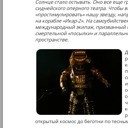
Солнце стало остывать. Оно все еще гр
сиднейского оперного театра. Чтобы 
«простимулировать» нашу звезду, напр
на корабле «Икар-2». На самоубийств
международный экипаж, призванный п
смертельной «посылки» и параллельно 
пространстве.
Д
р
к
п
с
и
с
о
ч
к
р
открытый космос до беготни по тесны