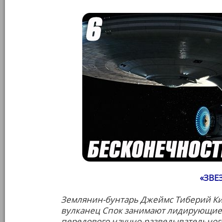
«ЗВЕ
Землянин-бунтарь Джеймс Тиберий Ки
вулканец Спок занимают лидирующие 
передового научно-разведывательног