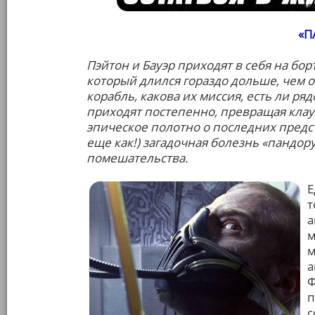
«П
Пэйтон и Бауэр приходят в себя на бор
который длился гораздо дольше, чем о
корабль, какова их миссия, есть ли р
приходят постепенно, превращая клау
эпическое полотно о последних предс
еще как!) загадочная болезнь «пандор
помешательства.
Е
т
а
м
м
а
Ф
п
с