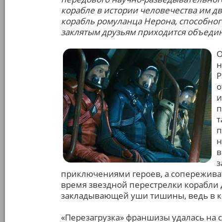
корабле в истории человечества им дв
корабль ромуланца Нерона, способно
заклятым друзьям приходится объедин
О
н
Р
о
и
п
т
п
н
в
з
приключениями героев, а сопереживать
время звездной перестрелки корабли д
закладывающей уши тишины, ведь в ко
«Перезагрузка» франшизы удалась на 