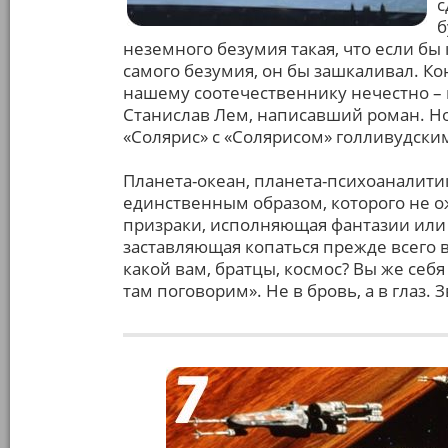
с
б
неземного безумия такая, что если бы
самого безумия, он бы зашкаливал. Ко
нашему соотечественнику нечестно – 
Станислав Лем, написавший роман. Но
«Солярис» с «Солярисом» голливудским
Планета-океан, планета-психоаналитик
единственным образом, которого не 
призраки, исполняющая фантазии или
заставляющая копаться прежде всего в
какой вам, братцы, космос? Вы же себя
там поговорим». Не в бровь, а в глаз. З