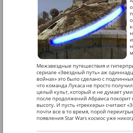
«
о
п
о
к
н
и
н
м
Межзвездные путешествия и гиперпр
сериале «Звездный путь» аж одиннадц
войнах» это было сделано с подлинны
что команда Лукаса не просто получил
целый культ, который и не думает уми
после продолжений Абрамса покорит 
высоту. И пусть «треккеры» считают «
почти все в то время, порой переигры
появления Star Wars космос уже никог