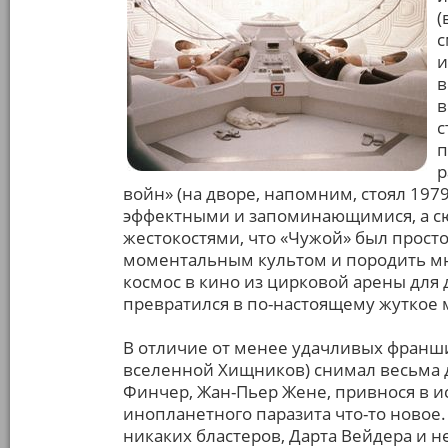
(
с
и
в
в
с
п
р
войн» (на дворе, напомним, стоял 197
эффектными и запоминающимися, а с
жестокостями, что «Чужой» был прост
моментальным культом и породить мн
космос в кино из цирковой арены для
превратился в по-настоящему жуткое м
В отличие от менее удачливых франши
вселенной Хищников) снимал весьма 
Финчер, Жан-Пьер Жене, привнося в и
инопланетного паразита что-то новое. 
никаких бластеров, Дарта Вейдера и 