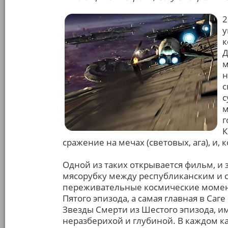
2
у
к
Д
м
н
с
с
м
г
К
сражение на мечах (световых, ага), и,
Одной из таких открывается фильм, и 
мясорубку между республиканским и с
переживательные космические момент
Пятого эпизода, а самая главная в Саг
Звезды Смерти из Шестого эпизода, им
неразберихой и глубиной. В каждом ка