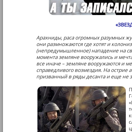
«ЗВЕЗ
Арахниды, раса огромных разумных жу
они размножаются где хотят и колони
(непредумышленное) нападение на свя
момента земляне вооружались и мечтал
все иначе – земляне вооружаются и ме
справедливого возмездия. На острие 
призванный в ряды десанта и еще не 
П
Г
«
т
к
с
ц