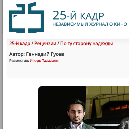
25-й кадр
/
Рецензии
/
По ту сторону надежды
Автор: Геннадий Гусев
Разместил:
Игорь Талалаев