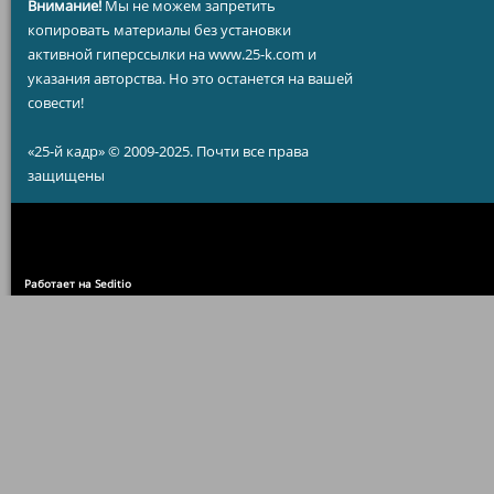
Внимание!
Мы не можем запретить
копировать материалы без установки
активной гиперссылки на www.25-k.com и
указания авторства. Но это останется на вашей
совести!
«25-й кадр» © 2009-2025. Почти все права
защищены
Работает на Seditio