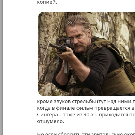
копией.
кроме звуков стрельбы (тут над ними 
когда в финале фильм превращается в
Сингера – тоже из 90-х – приходится 
отшумело.
Но если сбросить эти зрительские око