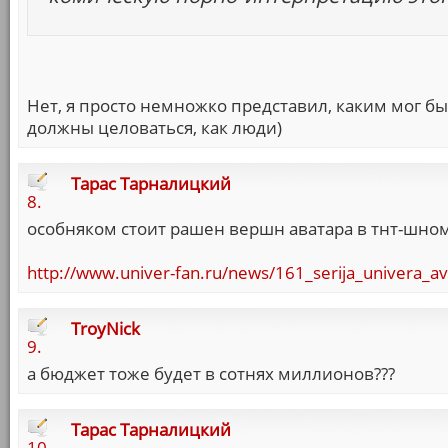
Нет, я просто немножко представил, каким мог б
должны целоваться, как люди)
Тарас Тарналицкий
8.
особняком стоит рашен вершн аватара в тнт-шном
http://www.univer-fan.ru/news/161_serija_univera_a
TroyNick
9.
а бюджет тоже будет в сотнях миллионов???
Тарас Тарналицкий
10.