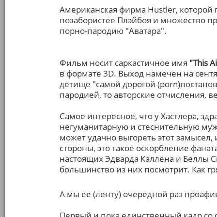
Американская фирма Hustler, которо
позабористее Плэйбоя и множество п
порно-пародию "Аватара".
Фильм носит саркастичное имя
"This A
в формате 3D. Выход намечен на сентя
детище "самой дорогой (porn)постанов
пародией, то авторские отчисления, ве
Самое интересное, что у Хастлера, зд
негуманитарную и стеснительную му
может удачно выгореть этот замысел, и
стороны, это такое оскорбление фанат
настоящих Эдварда Каллена и Беллы Св
большинство из них посмотрит. Как г
А мы ее (ленту) очередной раз проаф
Первый и пока единственный кадр со 