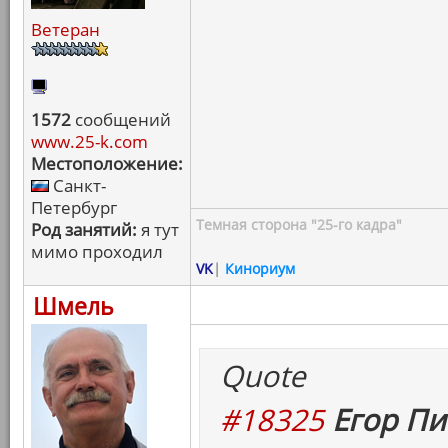
Ветеран
1572
сообщений
www.25-k.com
Местоположение:
Санкт-
Петербург
Темная сторона "25-го кадра"
Род занятий:
я тут
мимо проходил
VK
|
Кинориум
Шмель
Quote
#18325
Егор Пи