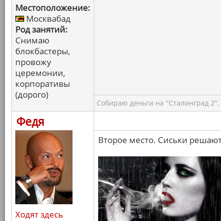
Местоположение:
Москвабад
Род занятий:
Снимаю
блокбастеры,
провожу
церемонии,
корпоративы
(дорого)
Собираю деньги на "Сталинград 2".
Федя
Второе место. Сиськи решают
Ходят здесь