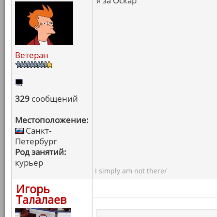
я за Оскар
Ветеран
329
сообщений
Местоположение:
Санкт-
Петербург
Род занятий:
курьер
I simply am not there/
Игорь
Талалаев