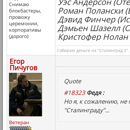
Уэс Андерсон (Оте
Снимаю
Роман Полански (
блокбастеры,
провожу
Дэвид Финчер (Ис
церемонии,
Дэмьен Шазелл (
корпоративы
Кристофер Нолан 
(дорого)
Собираю деньги на "Сталинград 2".
Егор
Пичугов
Quote
#18323
Федя :
Но я, к сожалению, не
"Сталинграду"...
Ветеран