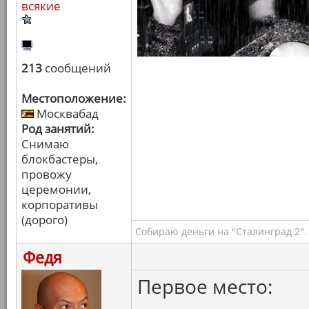
всякие
213
сообщений
Местоположение:
Москвабад
Род занятий:
Снимаю
блокбастеры,
провожу
церемонии,
корпоративы
(дорого)
Собираю деньги на "Сталинград 2".
Федя
Первое место: