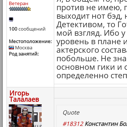
Ветеран
против не имею, п
выходит нот бэд, 
Детективом, то Г
100
сообщений
мой взгляд. Ибо 
уровень в плане 
Местоположение:
Москва
актерского состав
Род занятий:
побольше. Не зна
основном гики и 
определенно степ
Игорь
Талалаев
Quote
#18312
Константин Бо