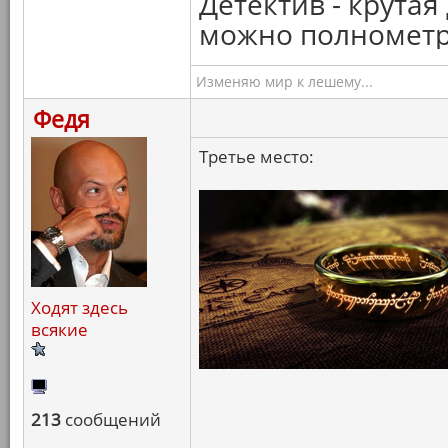
Детектив - крута
можно полнометра
Изменяю мир к лешему...
Федя
Третье место:
Ходят здесь
всякие
213
сообщений