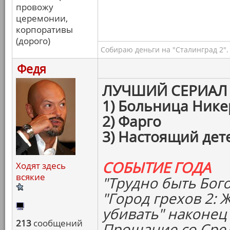
провожу
церемонии,
корпоративы
(дорого)
Собираю деньги на "Сталинград 2".
Федя
ЛУЧШИЙ СЕРИАЛ
1) Больница Ник
2) Фарго
3) Настоящий дет
СОБЫТИЕ ГОДА
Ходят здесь
всякие
"Трудно быть Бог
"Город грехов 2: 
убивать" наконец
213
сообщений
Прощание со Сре