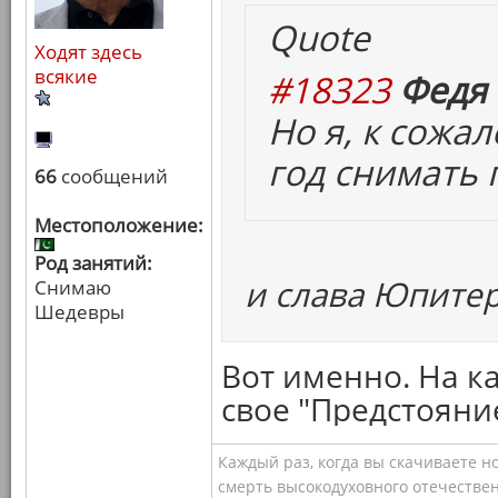
Quote
Ходят здесь
всякие
#18323
Федя 
Но я, к сожа
год снимать п
66
сообщений
Местоположение:
Род занятий:
и слава Юпитер
Снимаю
Шедевры
Вот именно. На к
свое "Предстояни
Каждый раз, когда вы скачиваете н
смерть высокодуховного отечествен