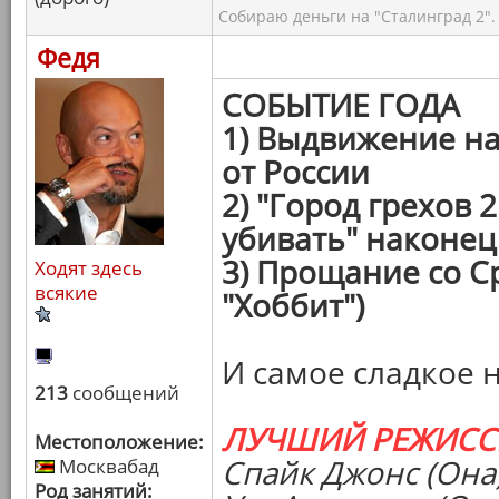
Собираю деньги на "Сталинград 2".
Федя
СОБЫТИЕ ГОДА
1) Выдвижение н
от России
2) "Город грехов 
убивать" наконец
3) Прощание со С
Ходят здесь
всякие
"Хоббит")
И самое сладкое 
213
сообщений
ЛУЧШИЙ РЕЖИСС
Местоположение:
Спайк Джонс (Она
Москвабад
Род занятий: