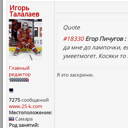
Игорь
Талалаев
Quote
#18330
Егор Пичугов :
да мне до лампочки, е
умеетмогет. Косяки то 
Главный
редактор
Я это заскриню.
7275
сообщений
www.25-k.com
Местоположение:
Самара
Род занятий: