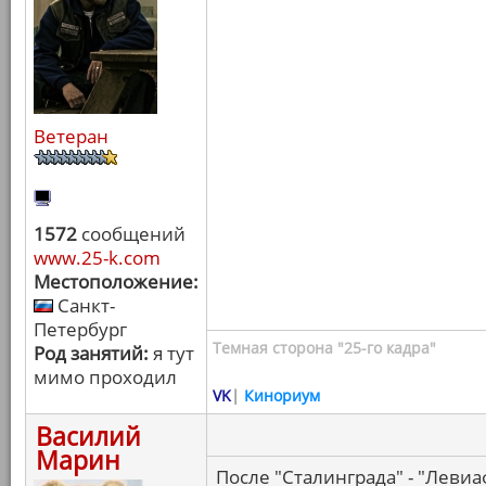
Ветеран
1572
сообщений
www.25-k.com
Местоположение:
Санкт-
Петербург
Темная сторона "25-го кадра"
Род занятий:
я тут
мимо проходил
VK
|
Кинориум
Василий
Марин
После "Сталинграда" - "Левиа