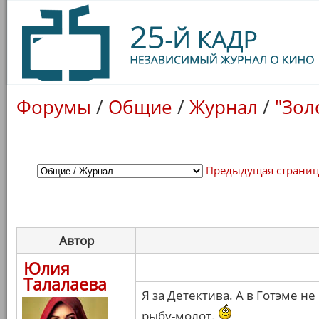
Форумы
/
Общие
/
Журнал
/
"Зол
Предыдущая страни
Автор
Юлия
Талалаева
Я за Детектива. А в Готэме 
рыбу-молот.