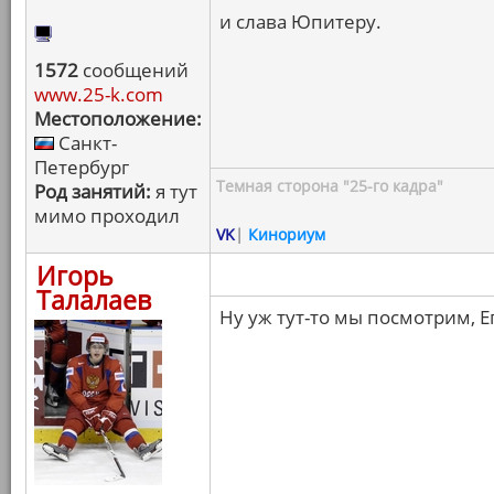
и слава Юпитеру.
1572
сообщений
www.25-k.com
Местоположение:
Санкт-
Петербург
Темная сторона "25-го кадра"
Род занятий:
я тут
мимо проходил
VK
|
Кинориум
Игорь
Талалаев
Ну уж тут-то мы посмотрим, Е