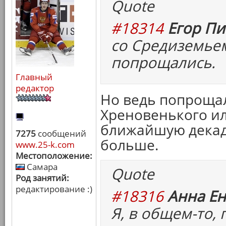
Quote
#18314
Егор Пи
со Средиземье
попрощались.
Главный
редактор
Но ведь попрощал
Хреновенького или
ближайшую декад
7275
сообщений
больше.
www.25-k.com
Местоположение:
Самара
Quote
Род занятий:
редактирование :)
#18316
Анна Ен
Я, в общем-то,