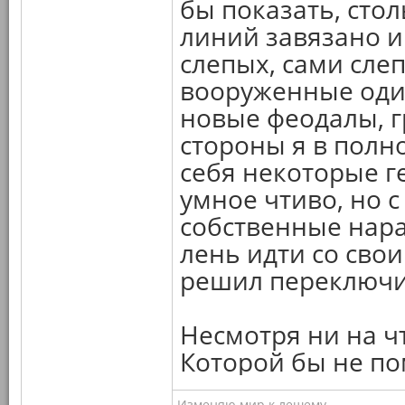
бы показать, ст
линий завязано и
слепых, сами сле
вооруженные оди
новые феодалы, гр
стороны я в полно
себя некоторые г
умное чтиво, но с
собственные нара
лень идти со сво
решил переключит
Несмотря ни на чт
Которой бы не по
Изменяю мир к лешему...