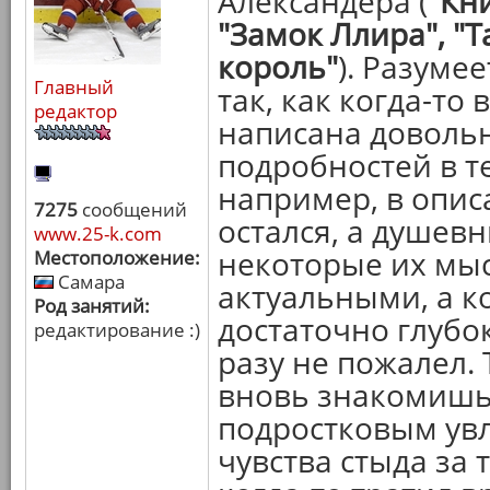
Александера (
"Кни
"Замок Ллира", "
король"
). Разуме
Главный
так, как когда-то 
редактор
написана довольн
подробностей в те
например, в опис
7275
сообщений
остался, а душев
www.25-k.com
некоторые их мыс
Местоположение:
Самара
актуальными, а к
Род занятий:
достаточно глубо
редактирование :)
разу не пожалел. 
вновь знакомишь
подростковым ув
чувства стыда за 