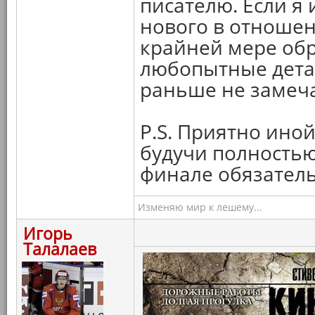
писателю. Если я 
нового в отношени
крайней мере об
любопытные детал
раньше не замеча
P.S. Приятно иной
будучи полностью
финале обязатель
Изменяю мир к лешему...
Игорь
Талалаев