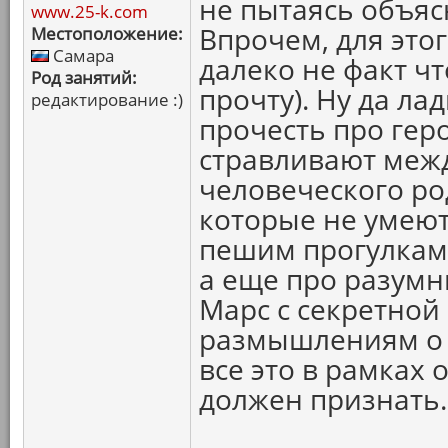
не пытаясь объяс
www.25-k.com
Впрочем, для это
Местоположение:
Самара
далеко не факт ч
Род занятий:
прочту). Ну да ла
редактирование :)
прочесть про гер
стравливают межд
человеческого ро
которые не умеют
пешим прогулкам
а еще про разумн
Марс с секретной
размышлениям о 
все это в рамках
должен признать.