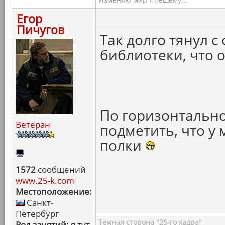
Егор
Пичугов
Так долго тянул с
библиотеки, что о
По горизонтальн
Ветеран
подметить, что у
полки
1572
сообщений
www.25-k.com
Местоположение:
Санкт-
Петербург
Темная сторона "25-го кадра"
Род занятий:
я тут