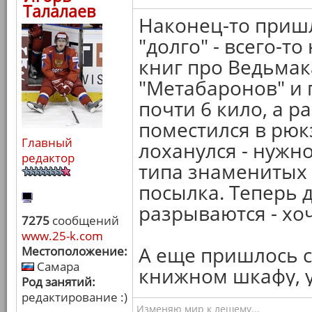
Талалаев
Наконец-то пришл
"долго" - всего-т
книг про Ведьмак
"Метабаронов" и п
почти 6 кило, а р
поместился в рюкз
Главный
лоханулся - нужн
редактор
типа знаменитых 
посылка. Теперь д
разрываются - хоч
7275
сообщений
www.25-k.com
А еще пришлось с
Местоположение:
Самара
книжном шкафу, у
Род занятий:
редактирование :)
Изменяю мир к лешему...