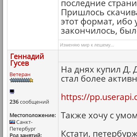
последние страниц
Пришлось скачива
этот формат, ибо 
закончилось, был
Изменяю мир к лешему...
Геннадий
Гусев
На днях купил Д.
Ветеран
стал более актив
https://pp.userap
236
сообщений
Также хочу с умом
Местоположение:
Санкт-
Петербург
Кстати, петербур
Род занятий: