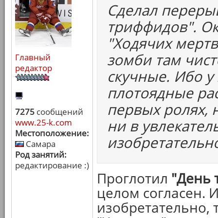
Сделал перерыв
триффидов". Ок
"Ходячих мертв
зомби там чист
Главный
редактор
скучные. Ибо у
плотоядные рас
первых ролях, 
7275
сообщений
ни в увлекатель
www.25-k.com
Местоположение:
изобретательно
Самара
Род занятий:
редактирование :)
Проглотил
"День 
целом согласен. И
изобретательно, 