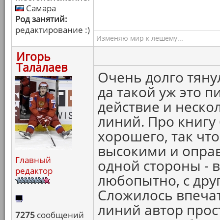
Самара
Род занятий:
редактирование :)
Изменяю мир к лешему...
Игорь
Талалаев
Очень долго тян
да такой уж это п
действие и неск
линий. Про книг
хорошего, так чт
высокими и оправ
Главный
одной стороны - 
редактор
любопытно, с друг
Сложилось впечат
линий автор прос
7275
сообщений