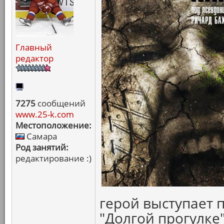
Главный
редактор
7275
сообщений
www.25-k.com
Местоположение:
Самара
Род занятий:
редактирование :)
герой выступает п
"Долгой прогулке"