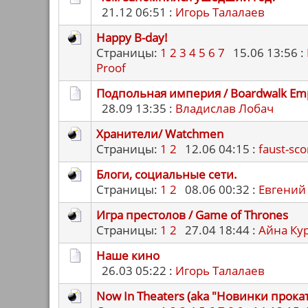
21.12 06:51 :
Игорь Талалаев
Happy B-day!
Страницы:
1
2
3
4
5
6
7
15.06 13:56 :
Proof
Подпольная империя / Boardwalk Em
28.09 13:35 :
Владислав Лобач
Хранители/ Watchmen
Страницы:
1
2
12.06 04:15 :
faust-sco
Блоги, социальные сети.
Страницы:
1
2
08.06 00:32 :
Евгений
Игра престолов / Game of Thrones
Страницы:
1
2
27.04 18:44 :
Айна Ку
Наше кино
26.03 05:22 :
Игорь Талалаев
Now In Theaters (аkа "Новинки прокат