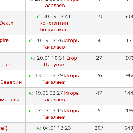
Талалаев
30.09 13:41
170
50
Death
Константин
Большаков
pire
20.09 13:26
Игорь
4
17
Талалаев
20.01 10:31
Егор
27
97
rpion
Пичугов
13.01 05:29
Игорь
26
96
 Северин
Талалаев
19.06 02:27
Игорь
47
14
рманова
Талалаев
27.03 13:15
Игорь
5
19
Талалаев
а")
04.01 13:23
207
64