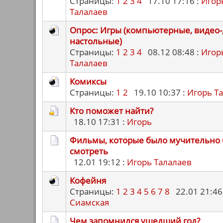
Страницы:
1
2
3
4
17.10 17:16 :
Игор
Талалаев
Опрос: Игры (компьютерные, видео-
настольные)
Страницы:
1
2
3
4
08.12 08:48 :
Игор
Талалаев
Комиксы
Страницы:
1
2
19.10 10:37 :
Игорь Т
Кто поможет найти?
18.10 17:31 :
Игорь
Фильмы, которые было мучительно
смотреть
12.01 19:12 :
Игорь Талалаев
Кофейня
Страницы:
1
2
3
4
5
6
7
8
22.01 21:46
Сиамская
Чем запомнился ушедший год?