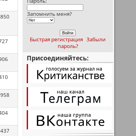
Пароль:
Запомнить меня?
8850
Быстрая регистрация
Забыли
727
пароль?
Присоединяйтесь:
906
410
4958
404
9437