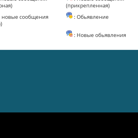
рная)
(прикрепленная)
ь новые сообщения
: Обьявление
)
: Новые обьявления