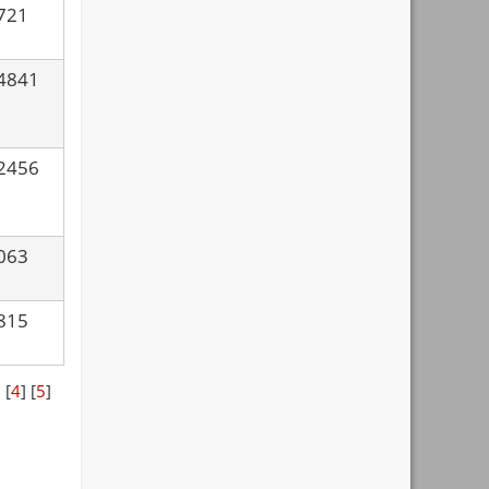
721
4841
2456
063
815
] [
4
] [
5
]