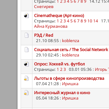
Страницы:
1
2
3
4
5
6
7
8
9
14.12 15:4
Снегирев
Cinematheque (Арт-кино)
Страницы:
1
2
3
4
5
6
7
8
9
10
14
17.11
Айна Курманова
РЭД / Red
21.10 08:55 :
koblenza
Социальная сеть / The Social Network
29.10 02:45 :
koblenza
Опрос: Хоккей vs. футбол
Страницы:
1
2
3
03.01 05:36 :
Игорь 
Льготы в сфере кинопроизводства
07.04 21:28 :
Иришка
Интересный журнал о кино
05.04 18:26 :
Иришка