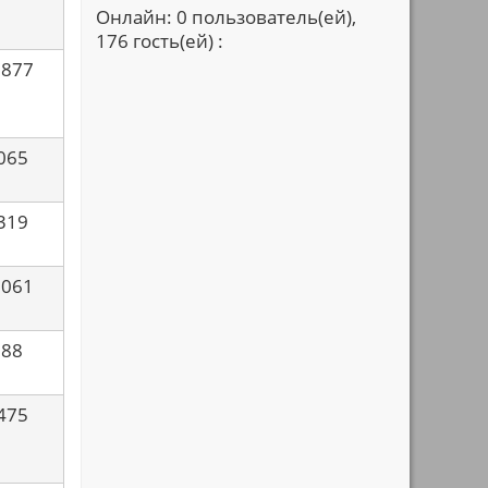
Онлайн: 0 пользователь(ей),
176 гость(ей) :
1877
065
319
3061
188
475