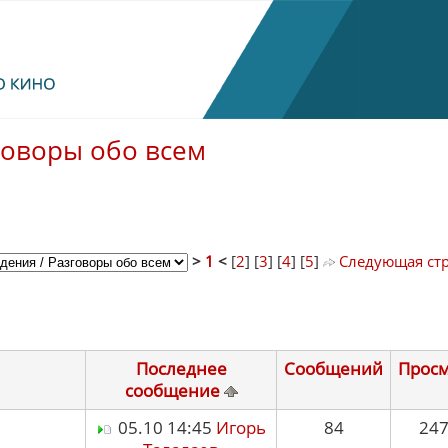
говоры обо всем
>
1
<
[
2
] [
3
] [
4
] [
5
]
Следующая ст
Последнее
Сообщений
Прос
сообщение
05.10 14:45
Игорь
84
24