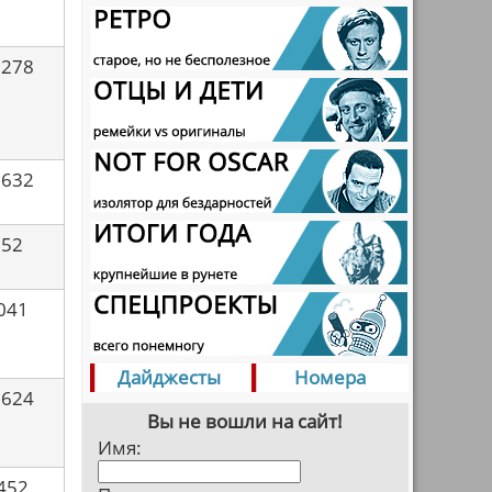
0278
7632
852
041
Дайджесты
Номера
2624
Вы не вошли на сайт!
Имя:
452