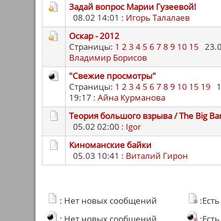
Задай вопрос Марии Гузеевой!
08.02 14:01 :
Игорь Талалаев
Оскар - 2012
Страницы:
1
2
3
4
5
6
7
8
9
10
15
23.02
Владимир Борисов
"Свежие просмотры"
Страницы:
1
2
3
4
5
6
7
8
9
10
15
19
1
19:17 :
Айна Курманова
Теория большого взрыва / The Big Ba
05.02 02:00 :
Igor
Киноманские байки
05.03 10:41 :
Виталий Гирон
: Нет новых сообщений
:Ест
: Нет новых сообщений
:Ест