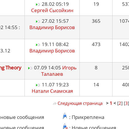
28.02 05:19
19
53
Сергей Сысойкин
27.02 15:57
365
107
 14:55 :
Владимир Борисов
19.11 08:42
473
140
3.12
Владимир Борисов
ng Theory
07.09 14:05
Игорь
8
25
Талалаев
11.07 19:23
14
40
Натали Сиамская
Следующая страница
>
1
<
[
2
] [
3
ь новые сообщения
: Прикреплена
ь новые сообщения
: Новые сообщения