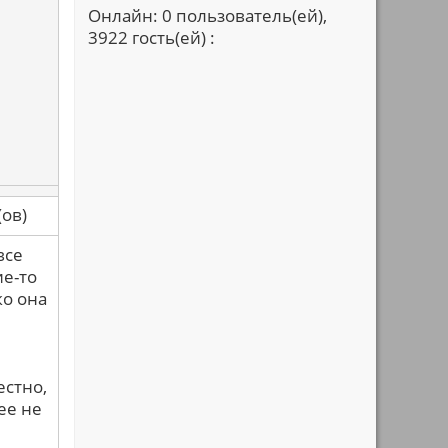
Онлайн: 0 пользователь(ей),
3922 гость(ей) :
са(ов)
все
ие-то
ко она
естно,
ее не