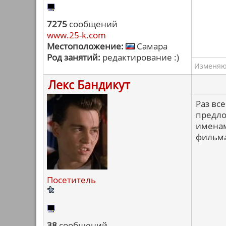
7275
сообщений
www.25-k.com
Местоположение:
Самара
Род занятий:
редактирование :)
Изменяю 
Лекс Бандикут
Раз вс
предлож
именам
фильма
Посетитель
38
сообщений