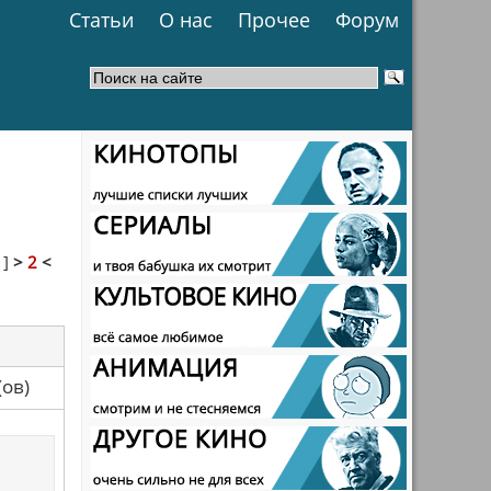
Статьи
О нас
Прочее
Форум
1
]
>
2
<
са(ов)