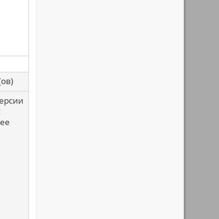
са(ов)
версии
с
лее