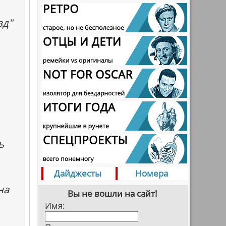
зд"
ь
Дайджесты
Номера
на
Вы не вошли на сайт!
Имя: