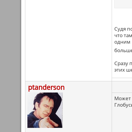
Судя по
что там
одним 
больше
Сразу 
этих ш
ptanderson
Может 
Глобус