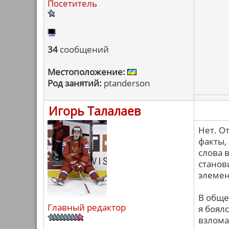
Посетитель
34
сообщений
Местоположение:
Род занятий:
ptanderson
Игорь Талалаев
Нет. О
факты,
слова в
станов
элемен
В обще
Главный редактор
я боял
взлома