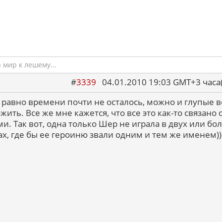
мир к лешему...
#
3339
04.01.2010 19:03 GMT+3 ча
е равно времени почти не осталось, можно и глупые 
ить. Все же мне кажется, что все это как-то связано 
и. Так вот, одна только Шер не играла в двух или бо
х, где бы ее героиню звали одним и тем же именем))