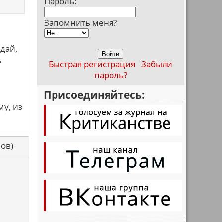
Пароль:
Запомнить меня?
адай,
,
Быстрая регистрация
Забыли
пароль?
Присоединяйтесь:
му, из
са(ов)