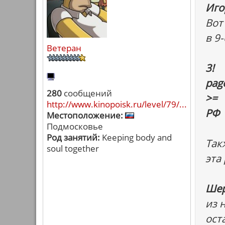
Иго
Вот
в 9
Ветеран
3!
pag
280
сообщений
>=
http://www.kinopoisk.ru/level/79/...
РФ
Местоположение:
Подмосковье
Род занятий:
Keeping body and
Так
soul together
эта
Шер
из 
ост