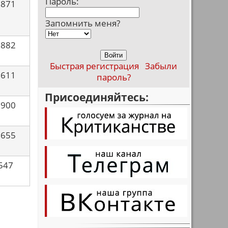
Пароль:
3871
Запомнить меня?
1882
Быстрая регистрация
Забыли
5611
пароль?
Присоединяйтесь:
7900
7655
547