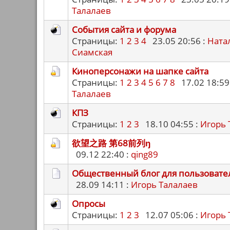
Талалаев
События сайта и форума
Страницы:
1
2
3
4
23.05 20:56 :
Ната
Сиамская
Киноперсонажи на шапке сайта
Страницы:
1
2
3
4
5
6
7
8
17.02 18:59
Талалаев
КПЗ
Страницы:
1
2
3
18.10 04:55 :
Игорь 
欲望之路 第68前列ŋ
09.12 22:40 :
qing89
Общественный блог для пользовате
28.09 14:11 :
Игорь Талалаев
Опросы
Страницы:
1
2
3
12.07 05:06 :
Игорь 