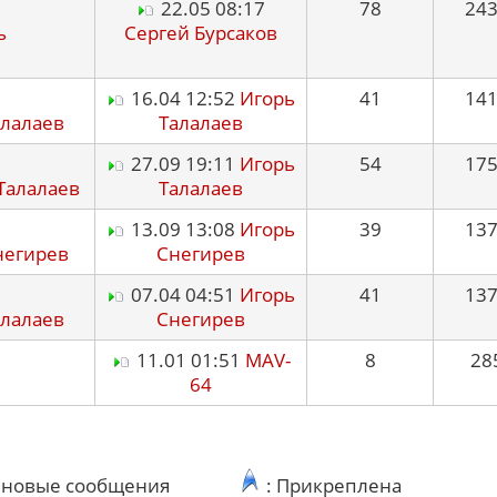
22.05 08:17
78
24
ь
Сергей Бурсаков
16.04 12:52
Игорь
41
14
алалаев
Талалаев
27.09 19:11
Игорь
54
17
Талалаев
Талалаев
13.09 13:08
Игорь
39
13
негирев
Снегирев
07.04 04:51
Игорь
41
13
алалаев
Снегирев
11.01 01:51
MAV-
8
28
64
ь новые сообщения
: Прикреплена