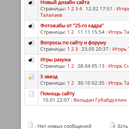
Новый дизайн сайта
Страницы:
1
2
3
4
12.02 17:51 :
Игор
Талалаев
Фотожабы от "25-го кадра"
Страницы:
1
2
11.11 15:54 :
Игорь Т
Вопросы по сайту и форуму
Страницы:
1
2
3
23.05 20:37 :
Игорь 
Игры разума
Страницы:
1
2
28.04 05:13 :
Игорь С
5 звезд
Страницы:
1
2
30.10 02:35 :
Игорь Т
Помощь сайту
10.01 22:07 :
Вильдан Губайдуллин
: Нет новых сообщений
:Ест