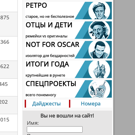
2875
4366
3622
445
202
Дайджесты
Номера
Вы не вошли на сайт!
5015
Имя: