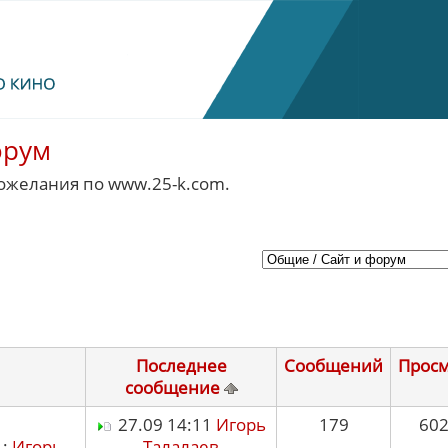
орум
ожелания по www.25-k.com.
Последнее
Сообщений
Прос
сообщение
27.09 14:11
Игорь
179
60
 :
Игорь
Талалаев